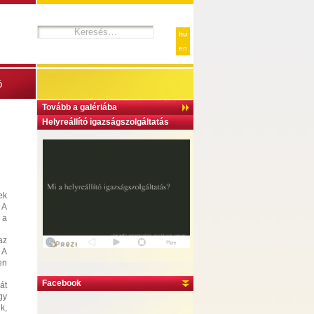
hu
en
ó
Tovább a galériába
Helyreállító igazságszolgáltatás
ek
 A
 a
az
 A
en
Facebook
át
gy
k,