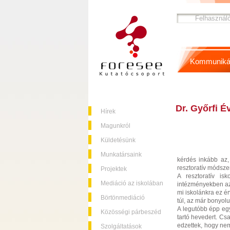
Kommuniká
Dr. Győrfi É
Hírek
Magunkról
Küldetésünk
Munkatársaink
kérdés inkább az
resztoratív módsze
Projektek
A resztoratív is
Mediáció az iskolában
intézményekben az 
mi iskolánkra ez ér
Börtönmediáció
túl, az már bonyolu
A legutóbb épp egy
Közösségi párbeszéd
tartó hevedert. Cs
edzettek, hogy nem
Szolgáltatások