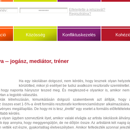
Elfelejtette a jelszavát?
Regisztrálna?
ció
Közösség
Konfliktuskezelés
Kohézi
va -- jogász, mediátor, tréner
Ha egy iskolában dolgozol, nem kérdés, hogy lesznek olyan helyzet
körülötted, mikor jó eséllyel be tudsz avatkozni resztoratív szemlélettel.
, hogy naponta hányszor teszed meg. És megteszed-e olyankor is, amikor nem
rtan a legjobb választás.
kolák létrehozásán, kimunkálásán dolgozó szakemberek azt állítják, hogy 
összes eset 1-5%-a érett formális resztoratív konferenciamódszer alkalmazására.
vényes megállapítás. De hogy mi is tesz „éretté” egy esetet a formális előfeltételek
ltabb kérdés.
 olyan ügyben szerveztünk ilyet, amikor valaki elvágta az artista iskolások állvány
ak épp annyira, hogy meggyengüljön, de ne dőljön össze. Az artistáink két napig ú
 vették ezt észre, gyakorlatilag életveszélyben. Amikor felfedezték azonnal jelezté