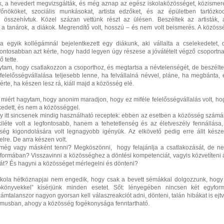
ak, a hevedert megvizsgálták, és még aznap az egész iskolaközösséget, közismere
yfőnököket, szociális munkásokat, artista edzőket, és az épületben tartózko
 összehívtuk. Közel százan vettünk részt az ülésen. Beszéltek az artisták, 
 a tanárok, a diákok. Megrendítő volt, hosszú – és nem volt beismerés. A közöss
egyik kollégámnál bejelentkezett egy diákunk, aki vállalta a cselekedetet, 
Pontosabban azt kérte, hogy hadd legyen úgy részese a jóvátételt végző csoportna
 tette.
agytam, hogy csatlakozzon a csoporthoz, és megtartsa a névtelenségét, de beszélt
 felelősségvállalása teljesebb lenne, ha felvállalná névvel, pláne, ha megbánta, 
gérte, ha készen lesz rá, kiáll majd a közösség elé.
miért hagytam, hogy anonim maradjon, hogy ez miféle felelősségvállalás volt, ho
edett, és nem a közösséggel.
y itt sincsenek mindig használható receptek: ebben az esetben a közösség számá
iléte volt a legfontosabb, hanem a tehetetlenség és az életveszély fennállása,
ség kigondolására volt legnagyobb igényük. Az elkövető pedig erre állt késze
elre. De arra készen volt.
a még vagy másként tenni? Megköszönni, hogy felajánlja a csatlakozását, de n
formában? Visszavinni a közösséghez a döntési kompetenciát, vagyis közvetíteni 
sát? És hagyni a közösséget mérlegelni és dönteni?
iskola hétköznapjai nem engedik, hogy csak a bevett sémákkal dolgozzunk, hogy
atókönyvekkel” kísérjünk minden esetet. Sőt: lényegében nincsen két egyfor
ámtalanszor nagyon gyorsan kell válaszreakciót adni, dönteni, talán hibákat is ejtv
itmusban, ahogy a közösség fogékonysága fenntartható.