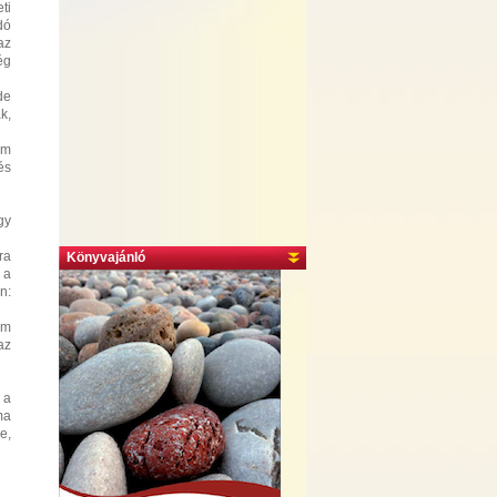
ti
dó
az
ég
de
k,
em
és
gy
ra
Könyvajánló
 a
n:
em
az
 a
ma
e,