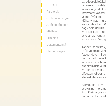
az edzések leállt
REDICT
tanárokat, osztál
valamennyi diákot
Partnerek
intézmény vezetői,
vállalt jóvátételt.
Szakmai anyagok
Néhány nap múlva 
anonimitást kért. 
Az én történetem
hogy nem derül ki, ő
Médiatár
Mint facilitátor h
vele arról, hogy a
Filmjeink
jóvá is teszi. Megí
Dokumentumtár
Többen kérdezték, 
miért velem egyezk
Elérhetőségek
Azt gondolom, hog
nem az elkövető k
védekezési lehető
anonimizált jóvátét
Mit lehetett voln
elfogadni ebben a 
elkövető felajánlá
…
A gyakorlat, egy 
vegytiszta „forg
forgatókönyv, és sz
de pont abban a r