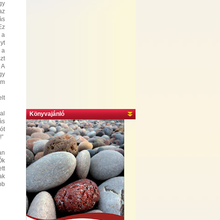
gy
az
ás
Ez
 a
yt
 a
zt
 A
gy
am
lt
al
Könyvajánló
ás
ót
!”
an
Ők
tt
ak
bb