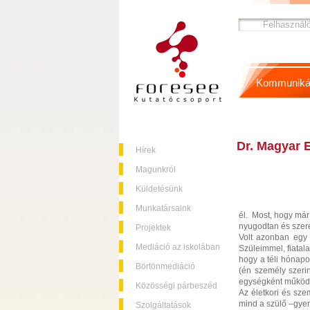
Kommuniká
Dr. Magyar E
Hírek
Magunkról
Küldetésünk
Munkatársaink
él. Most, hogy már
nyugodtan és szere
Projektek
Volt azonban egy 
Mediáció az iskolában
Szüleimmel, fiatala
hogy a téli hónapo
Börtönmediáció
(én személy szeri
egységként működö
Közösségi párbeszéd
Az életkori és sze
mind a szülő –gyer
Szolgáltatások