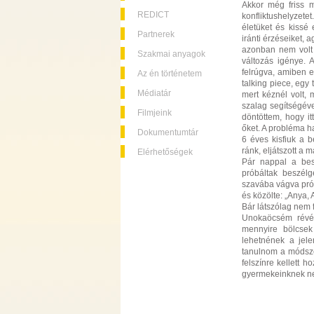
Akkor még friss m
REDICT
konfliktushelyzet
életüket és kissé
Partnerek
iránti érzéseiket, 
azonban nem volt j
Szakmai anyagok
változás igénye.
felrúgva, amiben 
Az én történetem
talking piece, egy 
Médiatár
mert kéznél volt, m
szalag segítségév
Filmjeink
döntöttem, hogy i
őket. A probléma 
Dokumentumtár
6 éves kisfiuk a b
ránk, eljátszott a 
Elérhetőségek
Pár nappal a besz
próbáltak beszélg
szavába vágva prób
és közölte: „Anya,
Bár látszólag nem 
Unokaöcsém révén
mennyire bölcsek
lehetnének a jele
tanulnom a módsze
felszínre kellett
gyermekeinknek ne