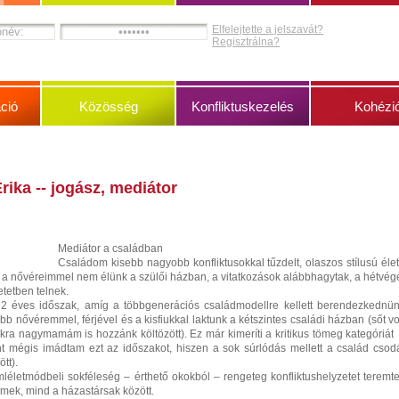
Elfelejtette a jelszavát?
Regisztrálna?
ció
Közösség
Konfliktuskezelés
Kohézi
rika -- jogász, mediátor
Mediátor a családban
Családom kisebb nagyobb konfliktusokkal tűzdelt, olaszos stílusú élet
 a nővéreimmel nem élünk a szülői házban, a vitatkozások alábbhagytak, a hétvég
tetben telnek.
2 éves időszak, amíg a többgenerációs családmodellre kellett berendezkednün
bb nővéremmel, férjével és a kisfiukkal laktunk a kétszintes családi házban (sőt vol
kra nagymamám is hozzánk költözött). Ez már kimeríti a kritikus tömeg kategóriát
nt mégis imádtam ezt az időszakot, hiszen a sok súrlódás mellett a család csod
tt).
mléletmódbeli sokféleség – érthető okokból – rengeteg konfliktushelyzetet teremtet
mek, mind a házastársak között.