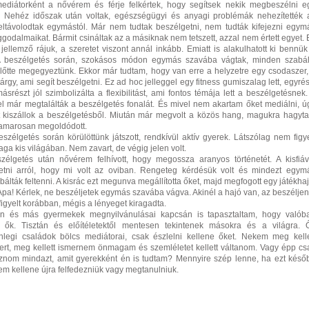
ediátorként a nővérem és férje felkértek, hogy segítsek nekik megbeszélni e
et. Nehéz időszak után voltak, egészségügyi és anyagi problémák nehezítették 
 eltávolodtak egymástól. Már nem tudtak beszélgetni, nem tudták kifejezni egym
aggodalmaikat. Bármit csináltak az a másiknak nem tetszett, azzal nem értett egyet. 
ellemző rájuk, a szeretet viszont annál inkább. Emiatt is alakulhatott ki bennük
 A beszélgetés során, szokásos módon egymás szavába vágtak, minden szabál
előtte megegyeztünk. Ekkor már tudtam, hogy van erre a helyzetre egy csodaszer,
tárgy, ami segít beszélgetni. Ez ad hoc jelleggel egy fitness gumiszalag lett, egyrés
ásrészt jól szimbolizálta a flexibilitást, ami fontos témája lett a beszélgetésnek.
el már megtalálták a beszélgetés fonalát. És mivel nem akartam őket mediálni, ú
tt kiszállok a beszélgetésből. Miután már megvolt a közös hang, magukra hagyt
hamarosan megoldódott.
eszélgetés során körülöttünk játszott, rendkívül aktív gyerek. Látszólag nem figye
maga kis világában. Nem zavart, de végig jelen volt.
élgetés után nővérem felhívott, hogy megossza aranyos történetét. A kisfiáv
etni arról, hogy mi volt az oviban. Rengeteg kérdésük volt és mindezt egym
álták feltenni. A kisrác ezt megunva megállította őket, majd megfogott egy játékhaj
 Apa! Kérlek, ne beszéljetek egymás szavába vágva. Akinél a hajó van, az beszéljen
figyelt korábban, mégis a lényeget kiragadta.
 és más gyermekek megnyilvánulásai kapcsán is tapasztaltam, hogy valób
 ők. Tisztán és előítéletektől mentesen tekintenek másokra és a világra. 
nlegi családok bölcs mediátorai, csak észlelni kellene őket. Nekem meg kelle
rt, meg kellett ismernem önmagam és szemléletet kellett váltanom. Vagy épp cs
 hoznom mindazt, amit gyerekként én is tudtam? Mennyire szép lenne, ha ezt késő
m kellene újra felfedezniük vagy megtanulniuk.