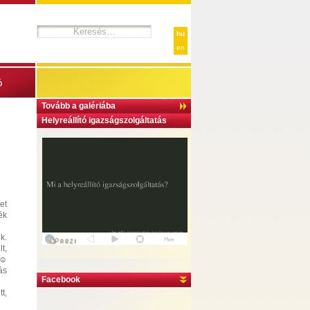
hu
en
ó
Tovább a galériába
Helyreállító igazságszolgáltatás
et
ék
k.
t,
 ☺
ás
Facebook
t,