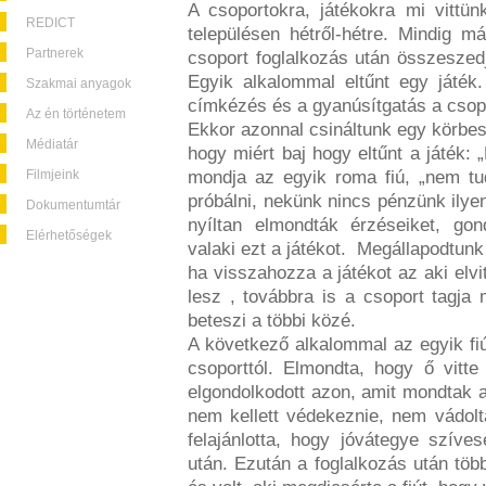
A csoportokra, játékokra mi vittü
REDICT
településen hétről-hétre. Mindig m
Partnerek
csoport foglalkozás után összeszed
Egyik alkalommal eltűnt egy játék
Szakmai anyagok
címkézés és a gyanúsítgatás a csopo
Az én történetem
Ekkor azonnal csináltunk egy körbes
Médiatár
hogy miért baj hogy eltűnt a játék: 
Filmjeink
mondja az egyik roma fiú, „nem tud
próbálni, nekünk nincs pénzünk ilye
Dokumentumtár
nyíltan elmondták érzéseiket, gond
Elérhetőségek
valaki ezt a játékot. Megállapodtun
ha visszahozza a játékot az aki el
lesz , továbbra is a csoport tagja 
beteszi a többi közé.
A következő alkalommal az egyik fiú 
csoporttól. Elmondta, hogy ő vitt
elgondolkodott azon, amit mondtak a
nem kellett védekeznie, nem vádol
felajánlotta, hogy jóvátegye szíve
után. Ezután a foglalkozás után több