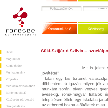
Kommunikáció
Közösség
Süki-Szíjjártó Szilvia -- szociálp
Hírek
Magunkról
Küldetésünk
Mit is jelen
Munkatársaink
jóvátétel?
Talán egy kis történet válaszolja
Projektek
döbbentem rá igazán milyen jók a r
Mediáció az iskolában
munkám során, olyan vegyes gyere
Börtönmediáció
évesekig, roma-magyar fiatalok é
településen éltek, egy iskolába já
Közösségi párbeszéd
az otthonról hozott előítéletek miatt.
Szolgáltatások