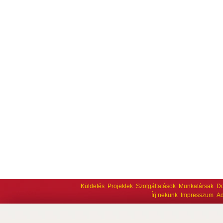
Küldetés
Projektek
Szolgáltatások
Munkatársak
D
Írj nekünk
Impresszum
Ad