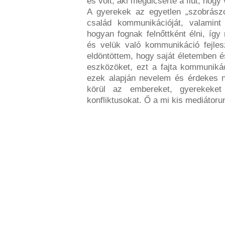
és volt, aki megdicsérte a fiút, hogy
A gyerekek az egyetlen „szobrászo
család kommunikációját, valamint
hogyan fognak felnőttként élni, így
és velük való kommunikáció fejlesz
eldöntöttem, hogy saját életemben
eszközöket, ezt a fajta kommuniká
ezek alapján nevelem és érdekes 
körül az embereket, gyerekeke
konfliktusokat. Ő a mi kis mediáto