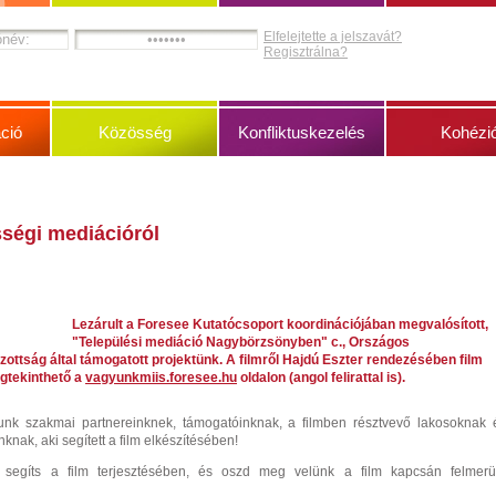
Elfelejtette a jelszavát?
Regisztrálna?
ció
Közösség
Konfliktuskezelés
Kohézi
sségi mediációról
Lezárult a Foresee Kutatócsoport koordinációjában megvalósított,
"Települési mediáció Nagybörzsönyben" c., Országos
ottság által támogatott projektünk. A filmről Hajdú Eszter rendezésében film
gtekinthető a
vagyunkmiis.foresee.hu
oldalon (angol felirattal is).
zunk szakmai partnereinknek, támogatóinknak, a filmben résztvevő lakosoknak 
nak, aki segített a film elkészítésében!
, segíts a film terjesztésében, és oszd meg velünk a film kapcsán felmerü