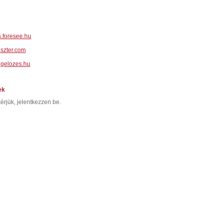
.foresee.hu
szter.com
gelozes.hu
ek
érjük, jelentkezzen be.