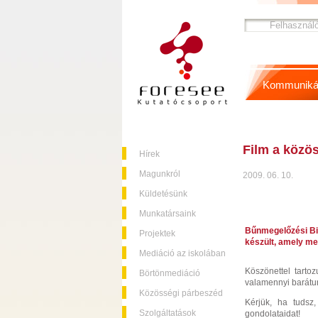
Kommuniká
Film a közö
Hírek
Magunkról
2009. 06. 10.
Küldetésünk
Munkatársaink
Bűnmegelőzési Biz
Projektek
készült, amely me
Mediáció az iskolában
Köszönettel tarto
Börtönmediáció
valamennyi barátunk
Közösségi párbeszéd
Kérjük, ha tudsz
Szolgáltatások
gondolataidat!