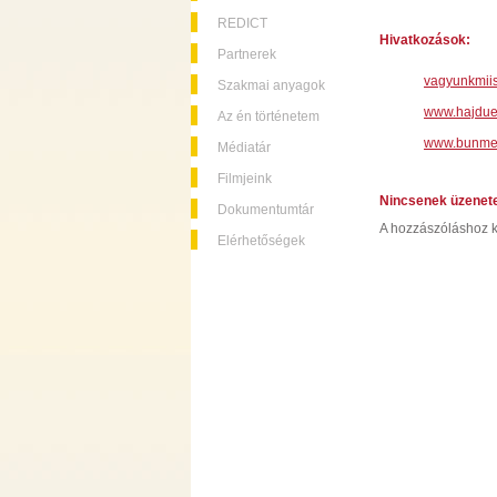
REDICT
Hivatkozások:
Partnerek
vagyunkmiis
Szakmai anyagok
www.hajdue
Az én történetem
www.bunme
Médiatár
Filmjeink
Nincsenek üzenet
Dokumentumtár
A hozzászóláshoz k
Elérhetőségek