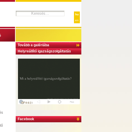
hu
en
ó
Tovább a galériába
Helyreállító igazságszolgáltatás
és
Facebook
lő