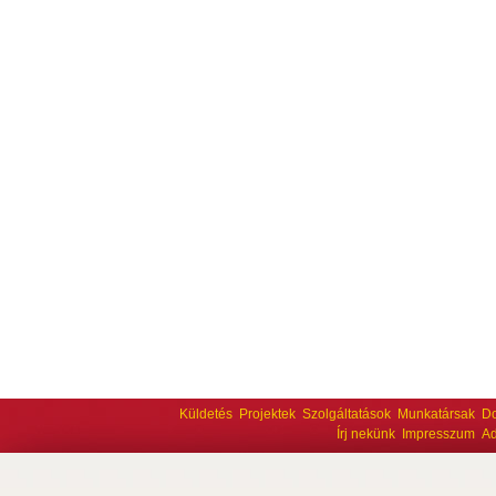
Küldetés
Projektek
Szolgáltatások
Munkatársak
D
Írj nekünk
Impresszum
Ad