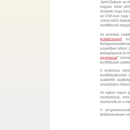
Jamil Dakwar az A
hogyan lehet elős
ahelyett, hogy min
az USA-ban nagy m
színes-bőrű diákok
konfliktusok mego
Az amerikai szak
Kutatócsoport
ú
Belügyminisztéri
projektben kilenc 
pedagógusok és kü
egymással
” címme
konfliktusok csökk
A workshop lehető
konfliktuskezelés
szakértők segítsé
orvoslására milyen
Az egész napos 
munkatársai, mint
résztvevők és a meg
A programsoroza
térítésmentesen ve