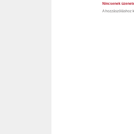
Nincsenek üzenet
A hozzászóláshoz k