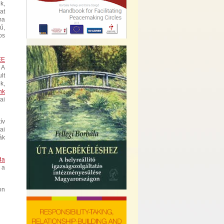
k,
at
ma
ű,
os
EE
 A
lt
k,
nk
ai
ív
ai
ák
da
 a
on