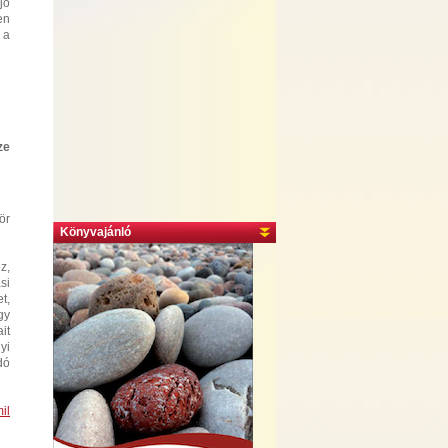
jó
en
 a
ze
ör
Könyvajánló
z,
si
t,
gy
it
yi
dó
il