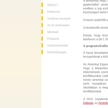
A workshop célja,
gyakorlattal”, ame
REDICT
esetben a jog esz
Partnerek
közösségen belül 
Szakmai anyagok
A hazai szakértők 
Az én történetem
A résztvevők rész
Médiatár
Kérjük, hogy rés
Filmjeink
telefonon a 06-1 
Dokumentumtár
A programról bőv
Elérhetőségek
A hazai társadalo
lecsapódnak a kül
Az Amerikai Egyes
hogy a település
intézmények szere
konfliktusokat cs
neves amerikai sz
arról, hazájában
iskolákban is meg
konfliktusokat.
A 2011 szeptemb
Dakwar
,
az
Amerik