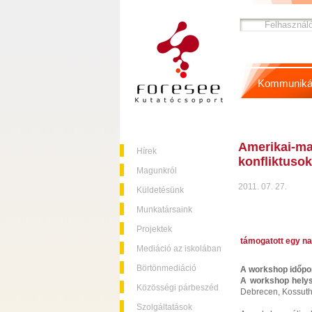
Kommuniká
Amerikai-ma
Hírek
konfliktuso
Magunkról
2011. 07. 27.
Küldetésünk
Munkatársaink
Projektek
támogatott egy n
Mediáció az iskolában
Börtönmediáció
A workshop időpon
A workshop helys
Közösségi párbeszéd
Debrecen, Kossuth 
Szolgáltatások