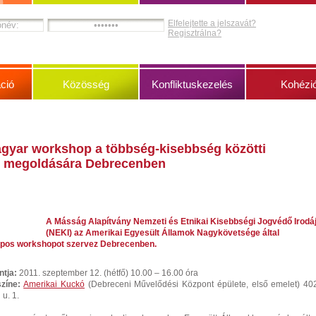
Elfelejtette a jelszavát?
Regisztrálna?
ció
Közösség
Konfliktuskezelés
Kohézi
gyar workshop a többség-kisebbség közötti
k megoldására Debrecenben
A Másság Alapítvány Nemzeti és Etnikai Kisebbségi Jogvédő Irodá
(NEKI) az Amerikai Egyesült Államok Nagykövetsége által
apos workshopot szervez Debrecenben.
tja:
2011. szeptember 12. (hétfő) 10.00 – 16.00 óra
zíne:
Amerikai Kuckó
(Debreceni Művelődési Központ épülete, első emelet) 40
u. 1.