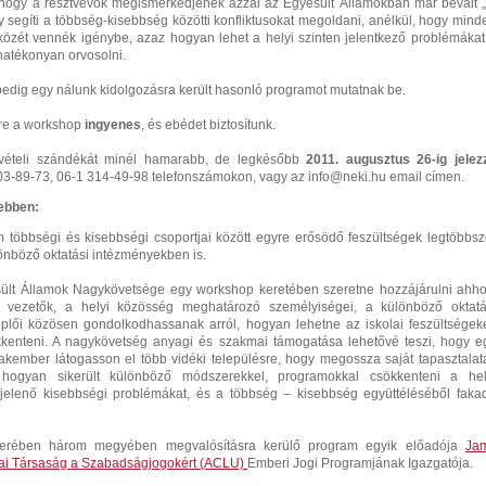
 hogy a résztvevők megismerkedjenek azzal az Egyesült Államokban már bevált „
ly segíti a többség-kisebbség közötti konfliktusokat megoldani, anélkül, hogy mind
közét vennék igénybe, azaz hogyan lehet a helyi szinten jelentkező problémákat
hatékonyan orvosolni.
pedig egy nálunk kidolgozásra került hasonló programot mutatnak be.
ére a workshop
ingyenes
, és ebédet biztosítunk.
zvételi szándékát minél hamarabb, de legkésőbb
2011. augusztus 26-ig jelez
303-89-73, 06-1 314-49-98 telefonszámokon, vagy az
info@neki.hu
email címen.
ebben:
m többségi és kisebbségi csoportjai között egyre erősödő feszültségek legtöbbsz
önböző oktatási intézményekben is.
ült Államok Nagykövetsége egy workshop keretében szeretne hozzájárulni ahho
i vezetők, a helyi közösség meghatározó személyiségei, a különböző oktatá
plői közösen gondolkodhassanak arról, hogyan lehetne az iskolai feszültségeke
ökkenteni. A nagykövetség anyagi és szakmai támogatása lehetővé teszi, hogy e
akember látogasson el több vidéki településre, hogy megossza saját tapasztalata
 hogyan sikerült különböző módszerekkel, programokkal csökkenteni a hel
jelenő kisebbségi problémákat, és a többség – kisebbség együttéléséből faka
erében három megyében megvalósításra kerülő program egyik előadója
Jam
ai Társaság a Szabadságjogokért (ACLU)
Emberi Jogi Programjának Igazgatója.