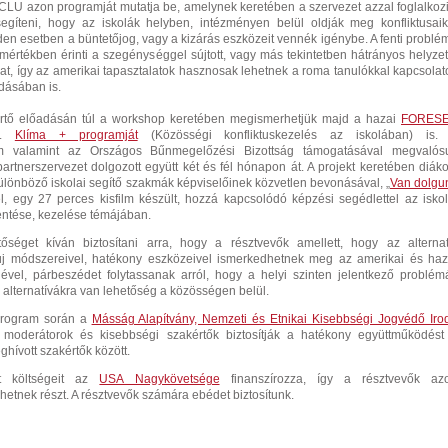
CLU azon programját mutatja be, amelynek keretében a szervezet azzal foglalkozi
egíteni, hogy az iskolák helyben, intézményen belül oldják meg konfliktusaik
den esetben a büntetőjog, vagy a kizárás eszközeit vennék igénybe. A fenti problé
értékben érinti a szegénységgel sújtott, vagy más tekintetben hátrányos helyzet
at, így az amerikai tapasztalatok hasznosak lehetnek a roma tanulókkal kapcsolat
ldásában is.
értő előadásán túl a workshop keretében megismerhetjük majd a hazai
FORES
n.
Klíma + programját
(Közösségi konfliktuskezelés az iskolában) is.
um valamint az Országos Bűnmegelőzési Bizottság támogatásával megvalósu
partnerszervezet dolgozott együtt két és fél hónapon át. A projekt keretében diáko
lönböző iskolai segítő szakmák képviselőinek közvetlen bevonásával, „
Van dolgu
l, egy 27 perces kisfilm készült, hozzá kapcsolódó képzési segédlettel az iskol
entése, kezelése témájában.
séget kíván biztosítani arra, hogy a résztvevők amellett, hogy az alternat
 új módszereivel, hatékony eszközeivel ismerkedhetnek meg az amerikai és haz
gével, párbeszédet folytassanak arról, hogy a helyi szinten jelentkező problém
 alternatívákra van lehetőség a közösségen belül.
program során a
Másság Alapítvány, Nemzeti és Etnikai Kisebbségi Jogvédő Iro
 moderátorok és kisebbségi szakértők biztosítják a hatékony együttműködést
hívott szakértők között.
t költségeit az
USA Nagykövetsége
finanszírozza, így a résztvevők az
hetnek részt. A résztvevők számára ebédet biztosítunk.