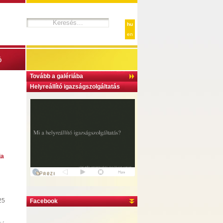
hu
en
ó
Tovább a galériába
Helyreállító igazságszolgáltatás
ja
25
Facebook