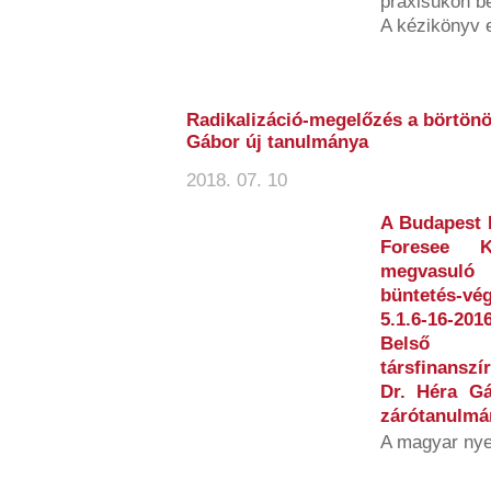
praxisukon bel
A kézikönyv 
Radikalizáció-megelőzés a börtönö
Gábor új tanulmánya
2018. 07. 10
A Budapest 
Foresee Ku
megvasuló 
büntetés-vé
5.1.6-16-2
Belső 
társfinansz
Dr. Héra Gá
zárótanulmán
A magyar nye