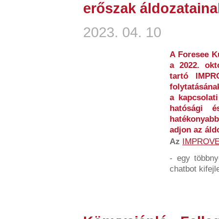
erőszak áldozataina
2023. 04. 10
A Foresee Ku
a 2022. okt
tartó IMP
folytatásána
a kapcsolati
hatósági és
hatékonyabb
adjon az áld
Az
IMPROV
- egy többny
chatbot kifejl