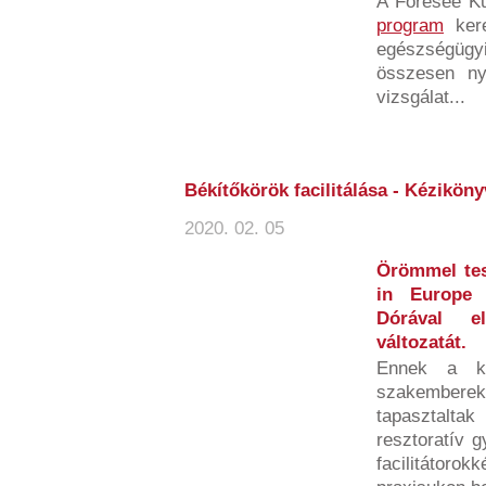
A Foresee K
program
kere
egészségügyi
összesen ny
vizsgálat...
Békítőkörök facilitálása - Kézikön
2020. 02. 05
Örömmel tes
in Europe 
Dórával el
változatát.
Ennek a ki
szakemberek
tapasztalta
resztoratív g
facilitátorok