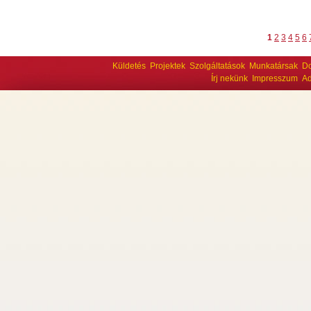
1
2
3
4
5
6
Küldetés
Projektek
Szolgáltatások
Munkatársak
D
Írj nekünk
Impresszum
Ad