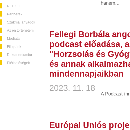
hanem...
REDICT
Partnerek
Szakmai anyagok
Az én történetem
Fellegi Borbála ang
Médiatár
podcast előadása, a
Filmjeink
"Horzsolás és Gyóg
Dokumentumtár
és annak alkalmazh
Elérhetőségek
mindennapjaikban
2023. 11. 18
A Podcast in
Európai Uniós proje