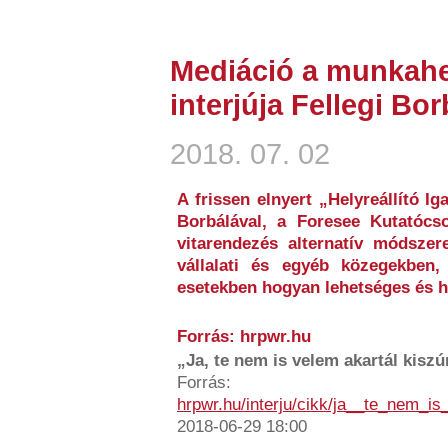
Mediáció a munkahe
interjúja Fellegi Bor
2018. 07. 02
A frissen elnyert „Helyreállító Ig
Borbálával, a Foresee Kutatócso
vitarendezés alternatív módszere
vállalati és egyéb közegekben,
esetekben hogyan lehetséges és h
Forrás: hrpwr.hu
„Ja, te nem is velem akartál kiszúr
Forrás:
hrpwr.hu/interju/cikk/ja__te_nem_i
2018-06-29 18:00