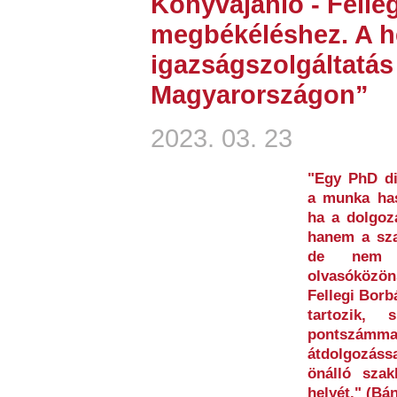
Könyvajánló - Felleg
megbékéléshez. A he
igazságszolgáltatá
Magyarországon”
2023. 03. 23
"Egy PhD di
a munka has
ha a dolgoz
hanem a szak
de nem e
olvasóközön
Fellegi Borb
tartozik,
pontszám
átdolgozáss
önálló szak
helyét." (Bá