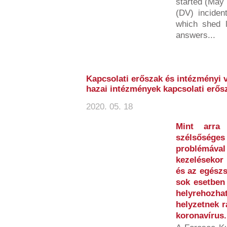
started (May 
(DV) inciden
which shed li
answers...
Kapcsolati erőszak és intézményi 
hazai intézmények kapcsolati erős
2020. 05. 18
Mint arra
szélsőséges 
problémáv
kezelésekor 
és az egészs
sok esetben
helyrehoz
helyzetnek r
koronavírus.