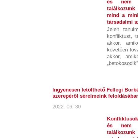
és nem b
találkozunk
mind a minke
társadalmi 
Jelen tanulm
konfliktust, 
akkor, amik
követően tov
akkor, amiko
„betokosodik”,
Ingyenesen letölthető Fellegi Borbá
szerepéről sérelmeink feloldásába
2022. 06. 30
Konfliktusok
és nem b
találkozunk