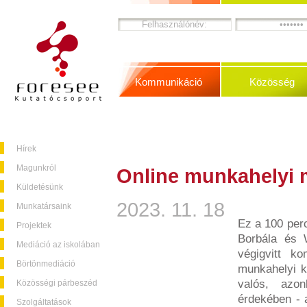
Kommunikáció
Közösség
Hírek
Magunkról
Online munkahelyi 
Küldetésünk
2023. 11. 18
Munkatársaink
Ez a 100 perc
Projektek
Borbála és W
Mediáció az iskolában
végigvitt ko
Börtönmediáció
munkahelyi ko
valós, azo
Közösségi párbeszéd
érdekében - a
Szolgáltatások