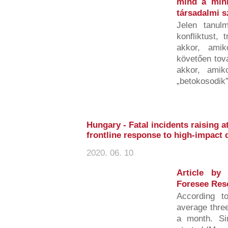
mind a minke
társadalmi 
Jelen tanulm
konfliktust, 
akkor, amik
követően tov
akkor, amiko
„betokosodik”,
Hungary - Fatal incidents raising a
frontline response to high-impact 
2020. 06. 10
Article by
Foresee Res
According t
average three
a month. S