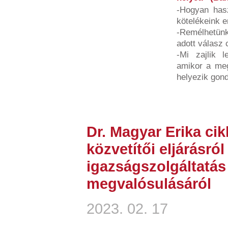
-Hogyan hasz
kötelékeink e
-Remélhetünk
adott válasz 
-Mi zajlik l
amikor a megt
helyezik gond
Dr. Magyar Erika ci
közvetítői eljárásról
igazságszolgáltatá
megvalósulásáról
2023. 02. 17