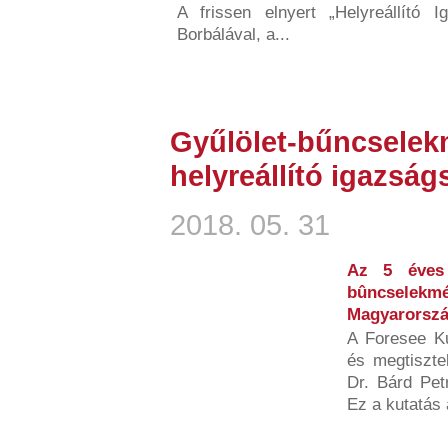
A frissen elnyert „Helyreállító Ig
Borbálával, a...
Gyűlölet-bűncselek
helyreállító igazság
2018. 05. 31
Az 5 éves 
bûncsele
Magyarorszá
A Foresee Ku
és megtiszte
Dr. Bárd Petr
Ez a kutatás 