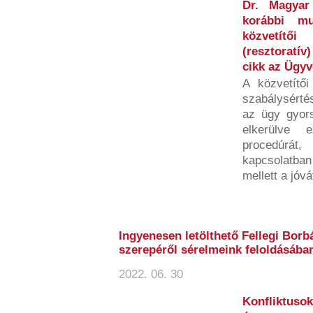
Dr. Magyar
korábbi mu
közvetítő
(resztoratív
cikk az Ügy
A közvetítői
szabálysértés
az ügy gyors
elkerülve 
procedúrá
kapcsolatban
mellett a jóvát
Ingyenesen letölthető Fellegi Borb
szerepéről sérelmeink feloldásába
2022. 06. 30
Konfliktusok