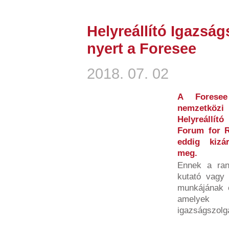
Helyreállító Igazság
nyert a Foresee
2018. 07. 02
A Foresee
nemzetköz
Helyreállít
Forum for R
eddig kizá
meg.
Ennek a ran
kutató vagy 
munkájának é
amelyek h
igazságszolgá