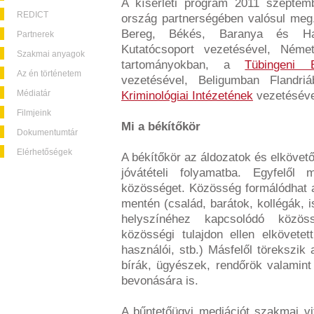
A kísérleti program 2011 szepte
REDICT
ország partnerségében valósul me
Bereg, Békés, Baranya és Ha
Partnerek
Kutatócsoport vezetésével, Néme
Szakmai anyagok
tartományokban, a
Tübingeni E
Az én történetem
vezetésével, Beligumban Flandr
Médiatár
Kriminológiai Intézetének
vezetéséve
Filmjeink
Mi a békítőkör
Dokumentumtár
Elérhetőségek
A békítőkör az áldozatok és elkövető
jóvátételi folyamatba. Egyfelől m
közösséget. Közösség formálódhat a 
mentén (család, barátok, kollégák, is
helyszínéhez kapcsolódó közös
közösségi tulajdon ellen elkövet
használói, stb.) Másfelől törekszik 
bírák, ügyészek, rendőrök valamin
bevonására is.
A bűntetőügyi mediációt szakmai vi