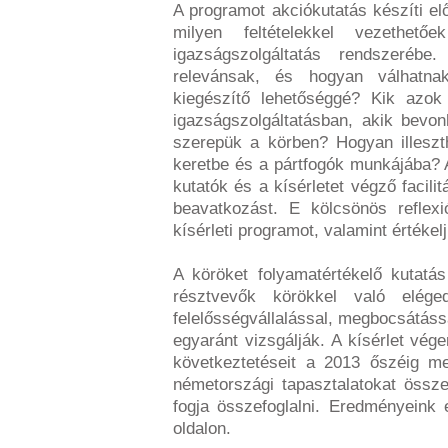
A programot akciókutatás készíti elő
milyen feltételekkel vezethe
igazságszolgáltatás rendszeréb
relevánsak, és hogyan válhatnak
kiegészítő lehetőséggé? Kik azo
igazságszolgáltatásban, akik bevo
szerepük a körben? Hogyan illesz
keretbe és a pártfogók munkájába? 
kutatók és a kísérletet végző facili
beavatkozást. E kölcsönös reflex
kísérleti programot, valamint értéke
A köröket folyamatértékelő kutatá
résztvevők körökkel való elége
felelősségvállalással, megbocsátássa
egyaránt vizsgálják. A kísérlet vég
következtetéseit a 2013 őszéig me
németországi tapasztalatokat össz
fogja összefoglalni. Eredményeink
oldalon.