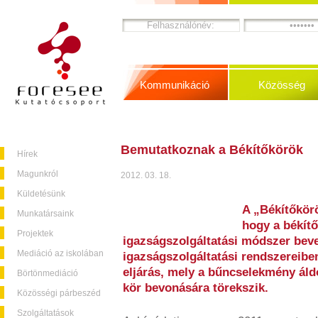
Kommunikáció
Közösség
Bemutatkoznak a Békítőkörök
Hírek
Magunkról
2012. 03. 18.
Küldetésünk
A „Békítőkör
Munkatársaink
hogy a békítő
Projektek
igazságszolgáltatási módszer beve
Mediáció az iskolában
igazságszolgáltatási rendszereiben
eljárás, mely a bűncselekmény áld
Börtönmediáció
kör bevonására törekszik.
Közösségi párbeszéd
Szolgáltatások