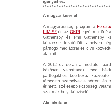
igényeihez.
***************************************
A magyar kísérlet
A magyarországi program a
Foresee
KIMISZ
és az
OKRI
együttműködésév
Gathensby és Phil Gathensby kana
képzéssel kezdődött, amelyen né
pártfogó mediátorai és civil közvetí
alapjait.
A 2012 év során a mediátor pártfo
közösen valósítanak meg békí
pártfogókhoz beérkező, közvetítői 
támogató személyek a sértetti és t
érintett, szélesebb közösség valami
szakmák helyi képviselői.
Akciókutatás