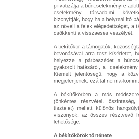
privatizálja a bűncselekményre adot
cselekmény társadalmi követk
bizonyítják, hogy ha a helyreállító 
az növeli a felek elégedettségét, a 
csökkenti a visszaesés veszélyét.
A békítőkör a támogatók, közösségt
bevonásával arra tesz kísérletet, 
helyezze a párbeszédet a bűncsel
gyakorolt hatásáról, a cselekmény 
Kiemelt jelentőségű, hogy a közv
megjelenjenek, ezáltal norma-kommun
A békítőkörben a más módszerek
(önkéntes részvétel, őszinteség,
tisztelet) mellett különös hangsúl
viszonyok, az összes résztvevő fé
lehetősége.
A békítőkörök története