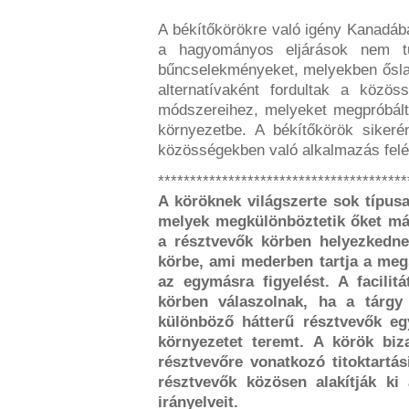
A békítőkörökre való igény Kanadába
a hagyományos eljárások nem tu
bűncselekményeket, melyekben ősla
alternatívaként fordultak a közöss
módszereihez, melyeket megpróbálta
környezetbe. A békítőkörök sikeré
közösségekben való alkalmazás felé
***************************************
A köröknek világszerte sok típusa
melyek megkülönböztetik őket má
a résztvevők körben helyezkedne
körbe, ami mederben tartja a megs
az egymásra figyelést. A facilitá
körben válaszolnak, ha a tárgy
különböző hátterű résztvevők e
környezetet teremt. A körök bi
résztvevőre vonatkozó titoktartás
résztvevők közösen alakítják ki 
irányelveit.