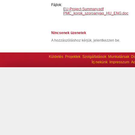
Fájlok:
EU-Project-Summary.pdf
PMC_korok_szoroanyag_HU_ENG.doc
Nincsenek üzenetek
A hozzászóláshoz kérjük, jelentkezzen be.
Küldetés
Projektek
Szolgáltatások
Munkatársak
D
Írj nekünk
Impresszum
Ad