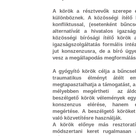
A körök a résztvevők szerepe é
különböznek. A közösségi ítélő
konfliktussal, (esetenként bűncs
alternatívát a hivatalos igazsá
közösségi bírósági ítélő körök
igazságszolgáltatás formális int
jut konszenzusra, de a bíró ügy
vesz a megállapodás megformálás
A gyógyító körök célja a bűncse
traumatikus élményt átélt e
megtapasztalhatja a támogatást, 
mélyebben megértheti az áldoz
beszélgető körök vélemények egy
konszenzus elérése, hanem 
megértése. A beszélgető körök
való közvetítésre használják.
A körök előnye más resztorat
módszertani keret rugalmasan 