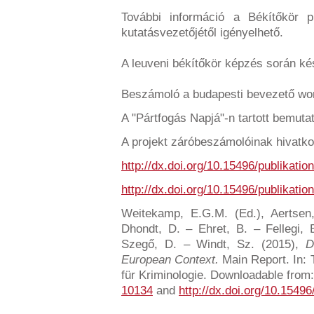
További információ a Békítőkör p
kutatásvezetőjétől igényelhető.
A leuveni békítőkör képzés során ké
Beszámoló a budapesti bevezető wo
A "Pártfogás Napjá"-n tartott bemut
A projekt záróbeszámolóinak hivatko
http://dx.doi.org/10.15496/publikatio
http://dx.doi.org/10.15496/publikatio
Weitekamp, E.G.M. (Ed.), Aertsen
Dhondt, D. – Ehret, B. – Fellegi, 
Szegő, D. – Windt, Sz. (2015),
D
European Context.
Main Report. In: T
für Kriminologie. Downloadable from
10134
and
http://dx.doi.org/10.15496