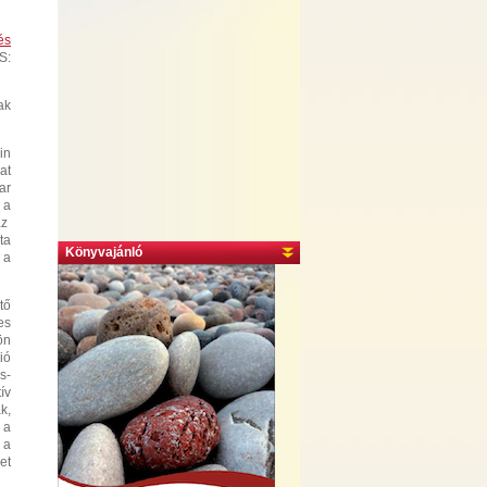
és
S:
ak
in
at
ar
 a
az
ta
Könyvajánló
 a
tő
es
ön
ió
s-
ív
k,
 a
 a
et