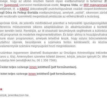
essége, hogy az utolsó részben három olyan esettanulmányt is tartalmaz (
E
umi
Suggnomé
szervezet mediátorának esete,
Negrea Vidia
, az
IIRP magyarorszá
tőjének, ill. a
KIMISZ
áldozatsegítő pszichológusának családi csoport-konferenc
egő Dóra és Fellegi Borbála
esettanulmánya), amelyek „valódi”, sikeresen záród
k resztoratív szemléletű megoldását példázzák az előkészítéstől a lezárásig.
prónak tűnik, de jelentős mérföldkövet jelenthet a helyreállító igazságszolgáltat
ferencia módszereinek sikeres adaptálásában és alkalmazásában a bünteté
zer keretén belül. Reméljük, az itt olvasható tanulmányok segíthetnek a különböz
letű programok és modellek megismertetésében. És talán ahhoz is hozzájárulhatna
zunk olyan programokon, amelyek lehetővé teszik, hogy súlyos bűncselekmé
asztalhoz üljenek, beszéljenek a számukra fontos kérdésekről, és közös
 valamennyiük számára megnyugvást hozó megoldásokon.
tt számban ingyenesen átvehető Budapesten az Országos Kriminológiai Intézetb
ros u. 6/a). Amennyiben szeretne kötetet átvenni, kérjük, jelezze igényét Dr. Win
tatója felé (
windt@okri.hu
, 06 1 356 7566).
kötet teljes szövege
innen
letölthető
(pdf formátumban)
.
kötet teljes szövege
innen
letölthető (pdf formátumban).
ek
érjük, jelentkezzen be.