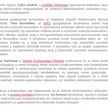
korló ügyész,
Szűcs András
, a
Legfőbb Ügyészség
ügyészének értékelése zárja
ályi környezetben megvalósítható, bv. mediáció alkalmazásához szükséges jogi 
 kínálta lehetőségekről.
nerek kutatásainak bemutatása az Angliában végzett, fiatalkorúakra fókuszá
zdődik.
T
heo Gavrielides
, az
IARS
igazgatójának tanulmánya szerint Nag
ztoratív eszközök bevezetése és alkalmazása korántsem ütközik annyi jogi korlát
ens országaitól), így jelentősen előttünk járnak a resztoratív eszközök bevezetése 
tén. Mindez segítheti, hogy a brit tapasztalatok irányadóként jelenhessenek meg
ai bevezetése során. A tanulmány azonban ennél messzebbre tekint, és jóv
umban mutatja be a világ különböző börtöneiben futó helyreállító szemléle
sorban a fiatalkorú elkövetők körében. A tanulmány szól az angliai szakember
utatásról, és ajánlásokat fogalmaz meg a helyreállító szemlélet alkalmazására
tásban.
hur Hartmann
(a
brémai Közigazgatási Főiskola
professzora) és az általa vezete
lmányában a német vizsgálat, illetve kísérleti projekt keretében elért eredményekr
smerhetjük a németországi szövetségi és brémai tartományi szabályok bonyolu
yreállító igazságszolgáltatás keretfeltételeit, és jelenlegi német gyakorlatát.
zletesen olvashatunk a brémai egyetem által végzett kutatásról és a brém
lálható büntetés-végrehajtási intézetben ezt követően lefolytatott modellkísérl
mánya a Belgiumban már implementált, és jól működő börtönmediáció történetét 
ja be: a
Leuveni Egyetem
professzora,
Ivo Aertsen
tanulmánya egyrészt a belgiu
 legfrissebb jogi szabályozást tárja fel, másrészt képet nyújt a strukturális korlátokr
alamint a jó gyakorlatokról és a fejlesztés további irányairól.