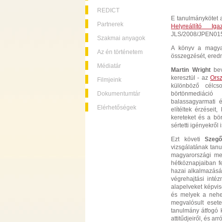
REDICT
E tanulmánykötet
Partnerek
Helyreállító Ig
JLS/2008/JPEN015-
Szakmai anyagok
A könyv a magyar
Az én történetem
összegzését, eredmé
Médiatár
Martin Wright
be
keresztül - az
Orsz
Filmjeink
különböző célcs
Dokumentumtár
börtönmediáció 
balassagyarmati é
Elérhetőségek
elítéltek érzései
kereteket és a bör
sértetti igényekről i
Ezt követi
Szegő
vizsgálatának tanu
magyarországi med
hétköznapjaiban f
hazai alkalmazásán
végrehajtási inté
alapelveket képvis
és melyek a nehez
megvalósult esete
tanulmány átfogó 
attitűdjeiről, és ar