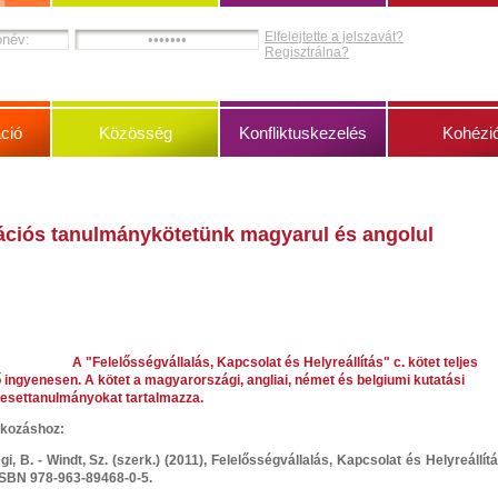
Elfelejtette a jelszavát?
Regisztrálna?
ció
Közösség
Konfliktuskezelés
Kohézi
ciós tanulmánykötetünk magyarul és angolul
A "Felelősségvállalás, Kapcsolat és Helyreállítás" c. kötet teljes
ő ingyenesen. A kötet a magyarországi, angliai, német és belgiumi kutatási
esettanulmányokat tartalmazza.
tkozáshoz:
egi, B. - Windt, Sz. (szerk.) (2011), Felelősségvállalás, Kapcsolat és Helyreállítá
ISBN 978-963-89468-0-5.