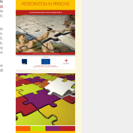
ls
gi
ia
ó,
ás
s-
ő,
k,
ny
en
en
dt