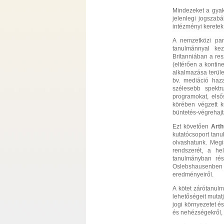
Mindezeket a gya
jelenlegi jogszab
intézményi keretek
A nemzetközi part
tanulmánnyal ke
Britanniában a res
(eltérően a kontin
alkalmazása terüle
bv. mediáció haz
szélesebb spektr
programokat, első
körében végzett k
büntetés-végrehaj
Ezt követően
Art
kutatócsoport tanu
olvashatunk. Megi
rendszerét, a hel
tanulmányban rés
Oslebshausenben ta
eredményeiről.
A kötet zárótanul
lehetőségeit mutat
jogi környezetet és
és nehézségekről, v