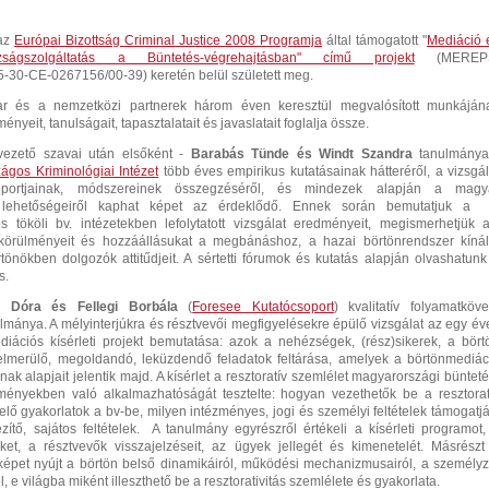
 az
Európai Bizottság Criminal Justice 2008 Programja
által támogatott "
Mediáció 
azságszolgáltatás a Büntetés-végrehajtásban" című projekt
(MEREP
30-CE-0267156/00-39) keretén belül született meg.
 és a nemzetközi partnerek három éven keresztül megvalósított munkáján
nyeit, tanulságait, tapasztalatait és javaslatait foglalja össze.
vezető szavai után elsőként -
Barabás Tünde és Windt Szandra
tanulmánya
ágos Kriminológiai Intéze
t
több éves empirikus kutatásainak hátteréről, a vizsgál
oportjainak, módszereinek összegzéséről, és mindezek alapján a magy
lehetőségeiről kaphat képet az érdeklődő. Ennek során bemutatjuk a
s tököli bv. intézetekben lefolytatott vizsgálat eredményeit, megismerhetjük 
t, körülményeit és hozzáállásukat a megbánáshoz, a hazai börtönrendszer kínál
tönökben dolgozók attitűdjeit. A sértetti fórumok és kutatás alapján olvashatunk
s.
 Dóra és Fellegi Borbála
(
Foresee Kutatócsoport
) kvalitatív folyamatköve
lmánya. A mélyinterjúkra és résztvevői megfigyelésekre épülő vizsgálat az egy év
iációs kísérleti projekt bemutatása: azok a nehézségek, (rész)sikerek, a bört
elmerülő, megoldandó, leküzdendő feladatok feltárása, amelyek a börtönmediác
ak alapjait jelentik majd. A kísérlet a resztoratív szemlélet magyarországi bünteté
zményekben való alkalmazhatóságát tesztelte: hogyan vezethetők be a resztorat
elő gyakorlatok a bv-be, milyen intézményes, jogi és személyi feltételek támogatjá
ítő, sajátos feltételek. A tanulmány egyrészről értékeli a kísérleti programot,
ket, a résztvevők visszajelzéseit, az ügyek jellegét és kimenetelét. Másrészt
képet nyújt a börtön belső dinamikáiról, működési mechanizmusairól, a személyz
ról, e világba miként illeszthető be a resztorativitás szemlélete és gyakorlata.