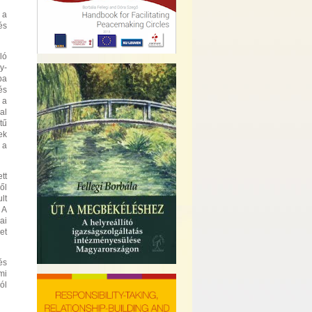
 a
és
ló
y-
ba
és
 a
al
tű
ek
 a
tt
ől
lt
 A
ai
et
és
mi
ól