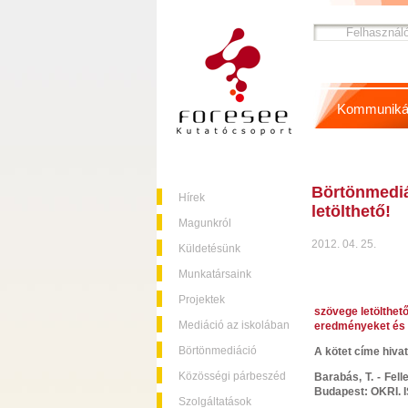
Kommuniká
Börtönmediá
Hírek
letölthető!
Magunkról
2012. 04. 25.
Küldetésünk
Munkatársaink
Projektek
szövege letölthet
Mediáció az iskolában
eredményeket és 
Börtönmediáció
A kötet címe hiva
Közösségi párbeszéd
Barabás, T. - Fell
Budapest: OKRI. 
Szolgáltatások