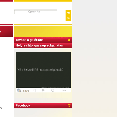
hu
en
ó
Tovább a galériába
Helyreállító igazságszolgáltatás
Facebook
s.