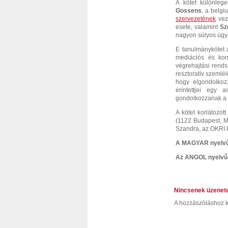
A kötet különleg
Gossens
, a belgi
szervezetének
veze
esete, valamint
Sz
nagyon súlyos ügye
E tanulmánykötet a
mediációs és kon
végrehajtási rends
resztoratív szemlé
hogy elgondolkoz
érintettjei egy 
gondolkozzanak a
A kötet korlátozo
(1122 Budapest, Ma
Szandra, az OKRI ku
A MAGYAR nyelvű 
Az ANGOL nyelvű 
Nincsenek üzenet
A hozzászóláshoz k