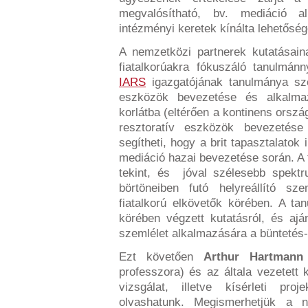
megvalósítható, bv. mediáció 
intézményi keretek kínálta lehetőség
A nemzetközi partnerek kutatásain
fiatalkorúakra fókuszáló tanulmán
IARS
igazgatójának tanulmánya sze
eszközök bevezetése és alkalma
korlátba (eltérően a kontinens ország
resztoratív eszközök bevezetése
segítheti, hogy a brit tapasztalato
mediáció hazai bevezetése során. 
tekint, és jóval szélesebb spekt
börtöneiben futó helyreállító sz
fiatalkorú elkövetők körében. A t
körében végzett kutatásról, és ajá
szemlélet alkalmazására a büntetés
Ezt követően
Arthur Hartmann
professzora) és az általa vezetett
vizsgálat, illetve kísérleti pro
olvashatunk. Megismerhetjük a 