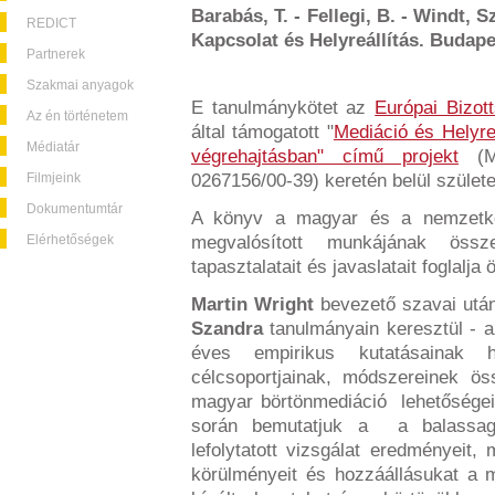
Barabás, T. - Fellegi, B. - Windt, S
REDICT
Kapcsolat és Helyreállítás. Budap
Partnerek
Szakmai anyagok
E tanulmánykötet az
Európai Bizot
Az én történetem
által támogatott "
Mediáció és Helyre
Médiatár
végrehajtásban" című projekt
(ME
Filmjeink
0267156/00-39) keretén belül születe
Dokumentumtár
A könyv a magyar és a nemzetkö
Elérhetőségek
megvalósított munkájának össze
tapasztalatait és javaslatait foglalja 
Martin Wright
bevezető szavai utá
Szandra
tanulmányain keresztül - 
éves empirikus kutatásainak h
célcsoportjainak, módszereinek ö
magyar börtönmediáció lehetőségei
során bemutatjuk a a balassagy
lefolytatott vizsgálat eredményeit,
körülményeit és hozzáállásukat a 