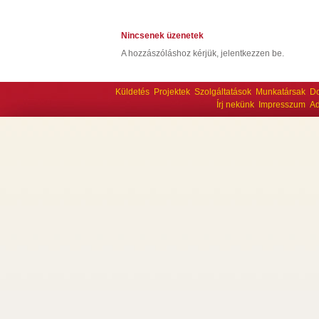
Nincsenek üzenetek
A hozzászóláshoz kérjük, jelentkezzen be.
Küldetés
Projektek
Szolgáltatások
Munkatársak
D
Írj nekünk
Impresszum
Ad