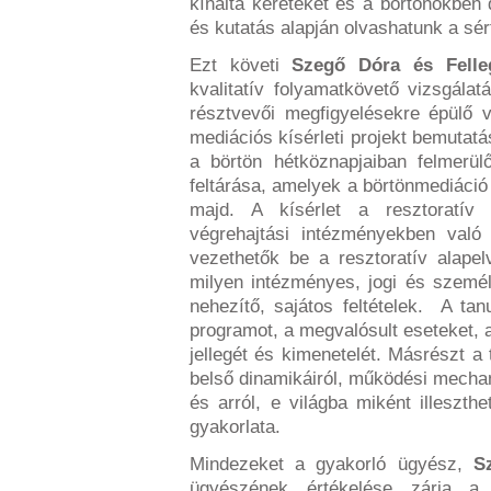
kínálta kereteket és a börtönökben d
és kutatás alapján olvashatunk a sért
Ezt követi
Szegő Dóra és Felle
kvalitatív folyamatkövető vizsgála
résztvevői megfigyelésekre épülő 
mediációs kísérleti projekt bemutat
a börtön hétköznapjaiban felmerül
feltárása, amelyek a börtönmediáció 
majd. A kísérlet a resztoratív 
végrehajtási intézményekben való 
vezethetők be a resztoratív alapel
milyen intézményes, jogi és személ
nehezítő, sajátos feltételek. A tan
programot, a megvalósult eseteket, 
jellegét és kimenetelét. Másrészt a
belső dinamikáiról, működési mechani
és arról, e világba miként illeszth
gyakorlata.
Mindezeket a gyakorló ügyész,
S
ügyészének értékelése zárja a j