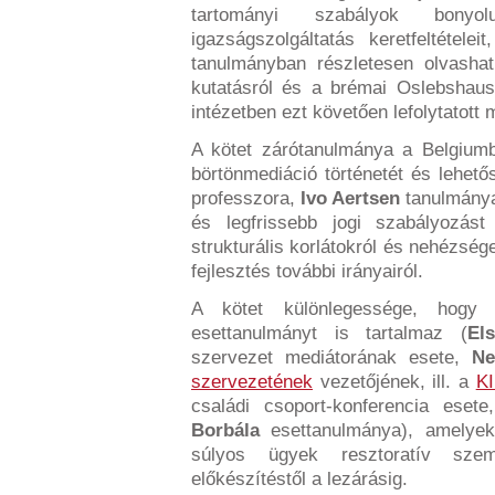
tartományi szabályok bonyol
igazságszolgáltatás keretfeltétele
tanulmányban részletesen olvasha
kutatásról és a brémai Oslebshause
intézetben ezt követően lefolytatott 
A kötet zárótanulmánya a Belgium
börtönmediáció történetét és lehető
professzora,
Ivo Aertsen
tanulmánya
és legfrissebb jogi szabályozást
strukturális korlátokról és nehézsége
fejlesztés további irányairól.
A kötet különlegessége, hogy
esettanulmányt is tartalmaz (
El
szervezet mediátorának esete,
Ne
szervezetének
vezetőjének, ill. a
K
családi csoport-konferencia eset
Borbála
esettanulmánya), amelyek 
súlyos ügyek resztoratív sze
előkészítéstől a lezárásig.