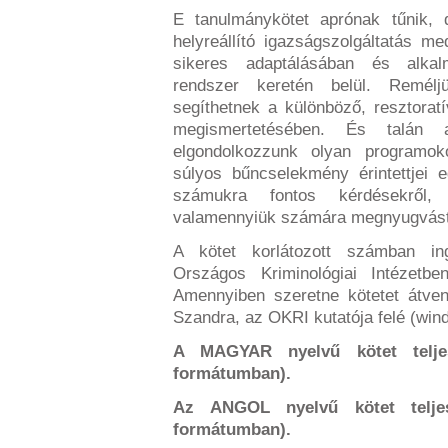
E tanulmánykötet aprónak tűnik, d
helyreállító igazságszolgáltatás m
sikeres adaptálásában és alkal
rendszer keretén belül. Remélj
segíthetnek a különböző, resztora
megismertetésében. És talán 
elgondolkozzunk olyan programok
súlyos bűncselekmény érintettjei 
számukra fontos kérdésekről
valamennyiük számára megnyugvást
A kötet korlátozott számban i
Országos Kriminológiai Intézetb
Amennyiben szeretne kötetet átvenn
Szandra, az OKRI kutatója felé (
win
A MAGYAR nyelvű kötet telj
formátumban)
.
Az ANGOL nyelvű kötet telj
formátumban).