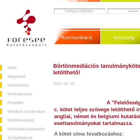
Kommunikáció
Közösség
Börtönmediációs tanulmányköte
Hírek
letölthető!
Magunkról
2012. 04. 25.
Küldetésünk
Munkatársaink
A "Felelősség
Projektek
c. kötet teljes szövege letölthető
Mediáció az iskolában
angliai, német és belgiumi kutatá
Börtönmediáció
esettanulmányokat tartalmazza.
Közösségi párbeszéd
A kötet címe hivatkozáshoz:
Szolgáltatások