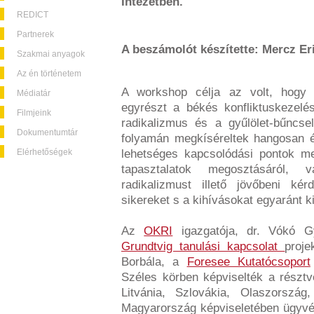
Intézetben.
REDICT
Partnerek
A beszámolót készítette: Mercz Er
Szakmai anyagok
Az én történetem
A workshop célja az volt, hogy 
Médiatár
egyrészt a békés konfliktuskezelé
Filmjeink
radikalizmus és a gyűlölet-bűncse
Dokumentumtár
folyamán megkíséreltek hangosan é
Elérhetőségek
lehetséges kapcsolódási pontok me
tapasztalatok megosztásáról, 
radikalizmust illető jövőbeni ké
sikereket s a kihívásokat egyaránt k
Az
OKRI
igazgatója, dr. Vókó 
Grundtvig tanulási kapcsolat
proje
Borbála, a
Foresee Kutatócsoport
Széles körben képviselték a részt
Litvánia, Szlovákia, Olaszország
Magyarország képviseletében ügyvé