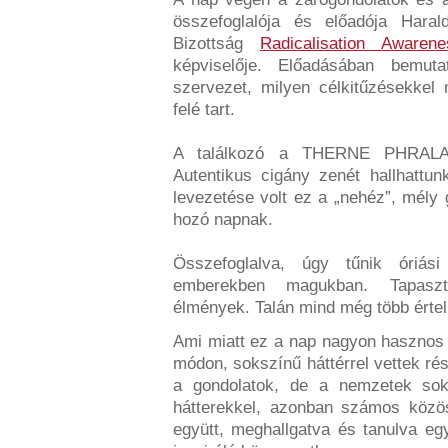
összefoglalója és előadója Hara
Bizottság
Radicalisation Awaren
képviselője. Előadásában bemut
szervezet, milyen célkitűzésekkel
felé tart.
A találkozó a THERNE PHRALA 
Autentikus cigány zenét hallhattu
levezetése volt ez a „nehéz”, mély 
hozó napnak.
Összefoglalva, úgy tűnik óriás
emberekben magukban. Tapaszta
élmények. Talán mind még több értel
Ami miatt ez a nap nagyon hasznos é
módon, sokszínű háttérrel vettek r
a gondolatok, de a nemzetek soks
hátterekkel, azonban számos közös 
együtt, meghallgatva és tanulva egy