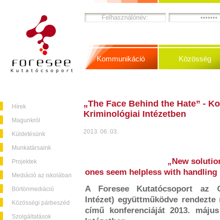
Kommunikáció
Közösség
„The Face Behind the Hate” - K
Hírek
Kriminológiai Intézetben
Magunkról
2013. 06. 03.
Küldetésünk
Munkatársaink
„New solution
Projektek
ones seem helpless with handling 
Mediáció az iskolában
A Foresee Kutatócsoport az O
Börtönmediáció
Intézet) együttműködve rendezte
Közösségi párbeszéd
című konferenciáját 2013. máju
Szolgáltatások