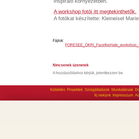
inspiráló környezetben.
A workshop fotói itt megtekinthetők.
A fotókat készítette: Kleineisel Mari
Fájlok:
FORESEE_OKRI_FacetheHate_workshop_
Nincsenek üzenetek
A hozzászóláshoz kérjük, jelentkezzen be.
Küldetés
Projektek
Szolgáltatások
Munkatársak
D
Írj nekünk
Impresszum
Ad