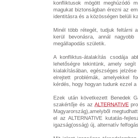
konfliktusok mögött meghúzódó mo
magukat biztonságban érezni az emb
identitásra és a közösségen belüli k
Minél több rétegét, tudjuk feltárni 
kerül bevonásra, annál nagyobb 
megállapodás születik.
A konfliktus-átalakítás csodája ab
lehetőségre tekintünk, amely segít
kialakításában, egészséges jelzés
elrejtett problémák, amelyekkel f
kérdés, hogy hogyan tudunk ezzel a 
Ezek után következett Benedek G
szakértője és az
ALTERNATIVE
pro
Magyarország),amelyből megtudhatt
el az ALTERNATIVE kutatás-fejlesz
igazság(osság) új, alternatív felfogá