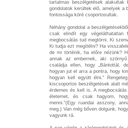
tartalmas beszélgetések alakultak 
gondolatok kerültek elő, amelyek a
fontossága köré csoportosultak.
Néhány gondolat a beszélgetésekbő
csak elindít egy végeláthatatlan
megbocsátás tud megtörni. Ki szen
Ki tudja ezt megítélni? Ha visszafel
de mi történik, ha előre nézünk? 
annak az embernek, aki szörnyű 
családja ellen, hogy „Bántottál, d
hogyan jut el arra a pontra, hogy ki
hogyan kell együtt élni.” Rengete
kiscsoportos beszélgetések alatt még
érdemes és kell is. A megbocsátás 
életemet, és csak hagyom, hog
menni.”(Egy ruandai asszony, anna
meg.) Van még bőven dolgunk, hogy 
vagyunk rá.
A nap végén a zárógondolatok és a