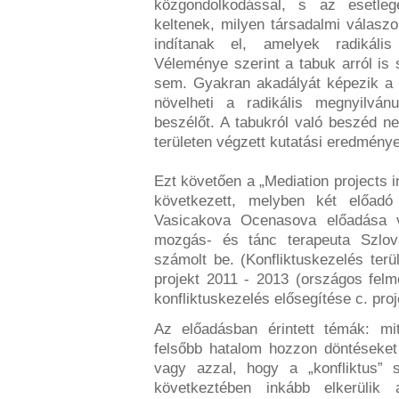
közgondolkodással, s az esetleg
keltenek, milyen társadalmi válaszo
indítanak el, amelyek radikális
Véleménye szerint a tabuk arról is
sem. Gyakran akadályát képezik a 
növelheti a radikális megnyilvánu
beszélőt. A tabukról való beszéd n
területen végzett kutatási eredmény
Ezt követően a „Mediation projects i
következett, melyben két előadó
Vasicakova Ocenasova előadása v
mozgás- és tánc terapeuta Szlovák
számolt be. (Konfliktuskezelés terü
projekt 2011 - 2013 (országos felm
konfliktuskezelés elősegítése c. pro
Az előadásban érintett témák: mi
felsőbb hatalom hozzon döntéseket
vagy azzal, hogy a „konfliktus” 
következtében inkább elkerülik