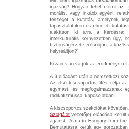
Mit jelent igazságos társadalomban 
igazság? Hogyan lehet elérni az i
morális, vagy inkább egyéni, relat
feszeget a kutatás, amelynek leg
tapasztalatokon és elméleti kutatás
alakítson ki arra a kérdésre: 
interkulturális környezetben úgy,
biztonságérzete erősödjön, a közöss
helyreálljon?”
Kíváncsian várjuk az eredményeket
A 3 előadást után a nemzetközi kö
Az első kiscsoportos ülés célja az
egymást, és megfogalmazzanak egy
radikalizmussal kapcsolatban.
A kiscsoportos szekciókat követőe
Szolgálat
vezetője) előadása került s
against Roma in Hungary from the 
Bemutatásra került egy sorozatban e