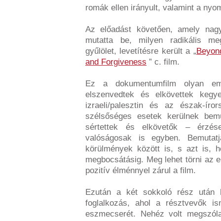
romák ellen irányult, valamint a ny
Az előadást követően, amely nag
mutatta be, milyen radikális me
gyűlölet, levetítésre került a „
Beyond
and Forgiveness
” c. film.
Ez a dokumentumfilm olyan emb
elszenvedtek és elkövettek kegye
izraeli/palesztin és az észak-íro
szélsőséges esetek kerülnek bem
sértettek és elkövetők – érzése
valóságosak is egyben. Bemutatj
körülmények között is, s azt is, 
megbocsátásig. Meg lehet törni az er
pozitív élménnyel zárul a film.
Ezután a két sokkoló rész után 
foglalkozás, ahol a résztvevők i
eszmecserét. Nehéz volt megszól