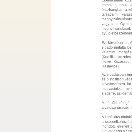
Előadásában kuta
hatnak a tabuk kö
összhangban a köz
társadalmi vála
megnyilvánulásokh
vagy sem. Gyakran
megnyilvánulások 
gyűlöletbeszéddel!
Ezt követően a „Me
előadó mutatta be
valamint mozgás-
(Konfliktuskezelés
illetve Közösségi
Raslavice).
Az előadásban érin
és biztosítson véd
következtében in
motivációkkal, mi
élettérre, az ident
Minél több rétegét,
a valószínűsége, h
A konfliktus-átalak
a csoportkohéziób
mondott, elrejtet
tudunk ezzel a tud