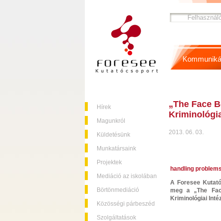
Kommuniká
„The Face B
Hírek
Kriminológia
Magunkról
2013. 06. 03.
Küldetésünk
Munkatársaink
Projektek
handling problems
Mediáció az iskolában
A Foresee Kutató
Börtönmediáció
meg a „The Face
Kriminológiai Inté
Közösségi párbeszéd
Szolgáltatások