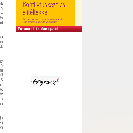
ek
 A
 –
ás
et
Partnerek és támogatók
ét
on
ek
gy
 A
mi
yű
 S
.”
ő,
az
 a
án
ja
N)
en