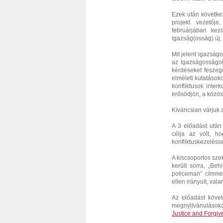
Ezek után követke
projekt vezetőj
februárjában kez
igazság(osság) új, 
Mit jelent igazság
az igazságosságot?
kérdéseket feszeg
elméleti kutatásoko
konfliktusok inte
erősödjön, a közös
Kíváncsian várjuk
A 3 előadást után
célja az volt, 
konfliktuskezeléss
A kiscsoportos sz
került sorra, „Be
policeman” címmel
ellen irányult, va
Az előadást követ
megnyilvánulásokat 
Justice and Forgi