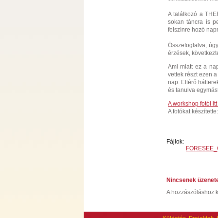
A találkozó a THE
sokan táncra is p
felszínre hozó nap
Összefoglalva, úgy
érzések, következt
Ami miatt ez a na
vettek részt ezen 
nap. Eltérő hátter
és tanulva egymástó
A workshop fotói it
A fotókat készített
Fájlok:
FORESEE_O
Nincsenek üzenet
A hozzászóláshoz k