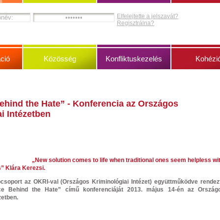
Elfelejtette a jelszavát?
Regisztrálna?
ció
Közösség
Konfliktuskezelés
Kohézi
ehind the Hate” - Konferencia az Országos
i Intézetben
„New solution comes to life when traditional ones seem helpless wi
” Klára Kerezsi.
csoport az OKRI-val (Országos Kriminológiai Intézet) együttműködve rendez
 Behind the Hate” című konferenciáját 2013. május 14-én az Ország
zetben.