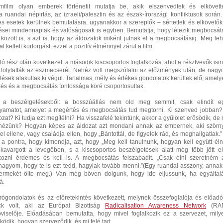
ilm olyan emberek történetit mutatja be, akik elszenvedtek és elkövett
 ruandai népirtás, az izraeli/palesztin és az észak-írországi konfliktusok során.
es esetek kerülnek bemutatásra, ugyanakkor a szereplők – sértettek és elkövetők
lzései mindennapiak és valóságosak is egyben. Bemutatja, hogy létezik megbocsát
között is, s azt is, hogy az áldozatok miként jutnak el a megbocsátásig. Meg leh
al keltett körforgást, ezzel a pozitív élménnyel zárul a film.
ló rész után következett a második kiscsoportos foglalkozás, ahol a résztvevők ism
folytatták az eszmecserét. Nehéz volt megszólalni az előzmények után, de nagy
tések alakultak ki végül. Tartalmas, mély és értékes gondolatok kerültek elő, amely
és és a megbocsátás fontossága köré csoportosultak.
 a beszélgetésekből: a bosszúállás nem old meg semmit, csak elindít e
olyamatot, amelyet a megértés és megbocsátás tud megtörni. Ki szenved jobban?
at? Ki tudja ezt megítélni? Ha visszafelé tekintünk, akkor a gyűlölet erősödik, de 
e nézünk? Hogyan képes az áldozat azt mondani annak az embernek, aki szörn
el ellene, vagy családja ellen, hogy „Bántottál, de figyelek rád, és meghallgatlak.”
 a pontra, hogy kimondja, azt, hogy „Meg kell tanulnunk, hogyan kell együtt élni
avargott a levegőben, s a kiscsoportos beszélgetések alatt még több jött el
kozni érdemes és kell is. A megbocsátás felszabadít. „Csak élni szeretném 
 hagyom, hogy te is ezt tedd, hagylak tovább menni.”(Egy ruandai asszony, annak
gyermekét ölte meg.) Van még bőven dolgunk, hogy ide eljussunk, ha egyáltal
á.
ógondolatok és az előretekintés következett, melynek összefoglalója és előadó
ck volt, aki az Európai Bizottság
Radicalisation Awareness Network
(RA
viselője. Előadásában bemutatta, hogy mivel foglalkozik ez a szervezet, mily
ödik, hogyan szerveződik, és mi felé tart.