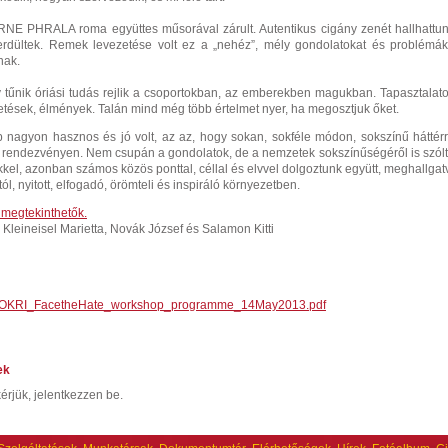
RNE PHRALA roma együttes műsorával zárult. Autentikus cigány zenét hallhattun
erdültek. Remek levezetése volt ez a „nehéz”, mély gondolatokat és problémák
nak.
 tűnik óriási tudás rejlik a csoportokban, az emberekben magukban. Tapasztalato
etések, élmények. Talán mind még több értelmet nyer, ha megosztjuk őket.
p nagyon hasznos és jó volt, az az, hogy sokan, sokféle módon, sokszínű háttérr
a rendezvényen. Nem csupán a gondolatok, de a nemzetek sokszínűségéről is szólt
ekkel, azonban számos közös ponttal, céllal és elvvel dolgoztunk együtt, meghallgat
l, nyitott, elfogadó, örömteli és inspiráló környezetben.
t megtekinthetők.
e: Kleineisel Marietta, Novák József és Salamon Kitti
KRI_FacetheHate_workshop_programme_14May2013.pdf
ek
érjük, jelentkezzen be.