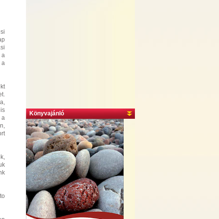
si
ap
si
 a
 a
kt
t.
a,
is
Könyvajánló
 a
n,
rt
k,
uk
nk
to