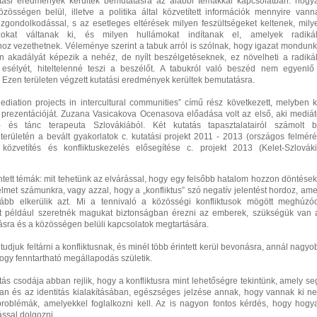
tási eredmények kerültek bemutatásra az alábbi témákkal kapcsolatban: hogy
zösségen belül, illetve a politika által közvetített információk mennyire vann
gondolkodással, s az esetleges eltérések milyen feszültségeket keltenek, mily
szokat váltanak ki, és milyen hullámokat indítanak el, amelyek radikál
oz vezethetnek. Véleménye szerint a tabuk arról is szólnak, hogy igazat mondunk
 akadályát képezik a nehéz, de nyílt beszélgetéseknek, ez növelheti a radikál
esélyét, hiteltelenné teszi a beszélőt. A tabukról való beszéd nem egyenlő
 Ezen területen végzett kutatási eredmények kerültek bemutatásra.
diation projects in intercultural communities” című rész következett, melyben k
 prezentációját. Zuzana Vasicakova Ocenasova előadása volt az első, aki mediát
 és tánc terapeuta Szlovákiából. Két kutatás tapasztalatairól számolt b
 területén a bevált gyakorlatok c. kutatási projekt 2011 - 2013 (országos felméré
 közvetítés és konfliktuskezelés elősegítése c. projekt 2013 (Kelet-Szlováki
tett témák: mit tehetünk az elvárással, hogy egy felsőbb hatalom hozzon döntések
elmet számunkra, vagy azzal, hogy a „konfliktus” szó negatív jelentést hordoz, ame
kább elkerülik azt. Mi a tennivaló a közösségi konfliktusok mögött meghúzó
nt például szeretnék magukat biztonságban érezni az emberek, szükségük van 
itásra és a közösségen belüli kapcsolatok megtartására.
 tudjuk feltárni a konfliktusnak, és minél több érintett kerül bevonásra, annál nagyo
ogy fenntartható megállapodás születik.
ítás csodája abban rejlik, hogy a konfliktusra mint lehetőségre tekintünk, amely seg
an és az identitás kialakításában, egészséges jelzése annak, hogy vannak ki n
t problémák, amelyekkel foglalkozni kell. Az is nagyon fontos kérdés, hogy hogy
ással dolgozni.