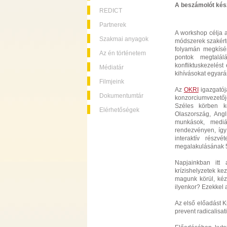
A beszámolót kész
REDICT
Partnerek
A workshop célja a
Szakmai anyagok
módszerek szakértő
folyamán megkísé
Az én történetem
pontok megtalál
konfliktuskezelést
Médiatár
kihívásokat egyará
Filmjeink
Az
OKRI
igazgatój
Dokumentumtár
konzorciumvezetője
Széles körben ké
Elérhetőségek
Olaszország, Angl
munkások, mediá
rendezvényen, így
interaktív rész
megalakulásának 5
Napjainkban itt
krízishelyzetek ke
magunk körül, kéz
ilyenkor? Ezekkel 
Az első előadást K
prevent radicalisat