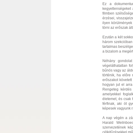
Ez a dokumentumf
kegyetlenségeket a
filmben szélsőség
érzései, visszaje
ilyen körülmények 
törni az erőszak ált
Ezután a két sokko
három szekcióban 
tartalmas beszélge
a bizalom a megért
Néhány gondolat
végeláthatatlan f
bűnös vagy az áldoz
történik, ha előr
erőszakot követett 
hogyan jut el arra
Rengeteg kérdés k
amelyekkel foglal
életemet, és csak
férfinak, aki öt 
képesek vagyunk r
A nap végén a zár
Harald Weilnboe
szervezetének kép
célkitűzésekkel műk