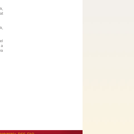
k,
at
k,
el
 a
va