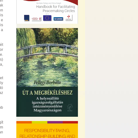
an
ak
en
is
 e
is
 a
ét
or
e.
s)
a,
et
ly
dó
az
bb
ít
em
an