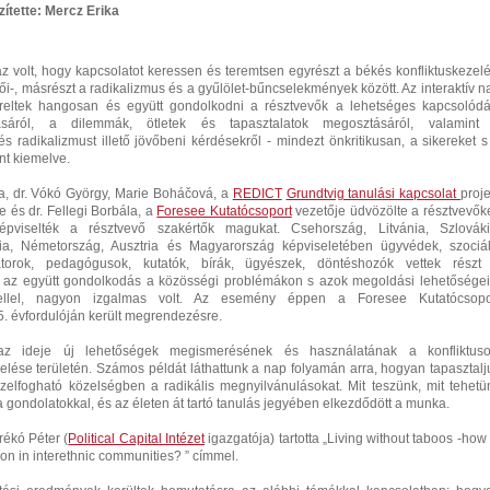
ítette: Mercz Erika
z volt, hogy kapcsolatot keressen és teremtsen egyrészt a békés konfliktuskezelé
i-, másrészt a radikalizmus és a gyűlölet-bűncselekmények között. Az interaktív n
reltek hangosan és együtt gondolkodni a résztvevők a lehetséges kapcsolódá
ásáról, a dilemmák, ötletek és tapasztalatok megosztásáról, valamint
 és radikalizmust illető jövőbeni kérdésekről - mindezt önkritikusan, a sikereket s
nt kiemelve.
a, dr. Vókó György, Marie Boháčová, a
REDICT
Grundtvig tanulási kapcsolat
proje
 és dr. Fellegi Borbála, a
Foresee Kutatócsoport
vezetője üdvözölte a résztvevőke
pviselték a résztvevő szakértők magukat. Csehország, Litvánia, Szlováki
ia, Németország, Ausztria és Magyarország képviseletében ügyvédek, szociál
torok, pedagógusok, kutatók, bírák, ügyészek, döntéshozók vettek részt
 az együtt gondolkodás a közösségi problémákon s azok megoldási lehetőségei
vétellel, nagyon izgalmas volt. Az esemény éppen a Foresee Kutatócsopo
. évfordulóján került megrendezésre.
 az ideje új lehetőségek megismerésének és használatának a konfliktuso
zelése területén. Számos példát láthattunk a nap folyamán arra, hogyan tapasztalj
zelfogható közelségben a radikális megnyilvánulásokat. Mit teszünk, mit tehetü
a gondolatokkal, és az életen át tartó tanulás jegyében elkezdődött a munka.
rékó Péter (
Political Capital Intézet
igazgatója) tartotta „Living without taboos -how 
ion in interethnic communities? ” címmel.