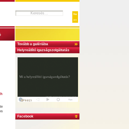
hu
en
ó
Tovább a galériába
Helyreállító igazságszolgáltatás
th
te
os
Facebook