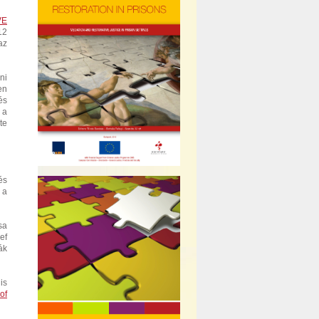
VE
12
az
ni
en
és
 a
te
és
 a
sa
ef
ák
is
of