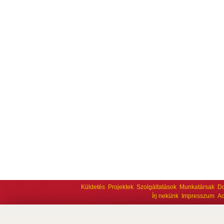
Küldetés
Projektek
Szolgáltatások
Munkatársak
D
Írj nekünk
Impresszum
Ad