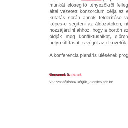
munkát elősegítő tényezőkről felleg
által vezetett konzorcium célja az
kutatás során annak felderítése v
képes-e segíteni az áldozatokon, nö
hozzájárulni ahhoz, hogy a börtön s
oldják meg konfliktusaikat, előre
helyreállítását, s végül az elkövetők
A konferencia plenáris ülésének pr
Nincsenek üzenetek
A hozzászóláshoz kérjük, jelentkezzen be.