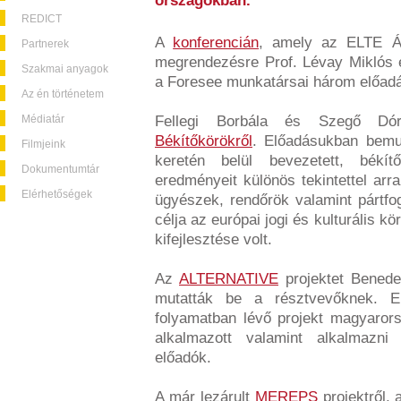
országokban.
REDICT
A
konferencián
, amely az ELTE Ál
Partnerek
megrendezésre Prof. Lévay Miklós é
Szakmai anyagok
a Foresee munkatársai három előadás
Az én történetem
Médiatár
Fellegi Borbála és Szegő Dór
Békítőkörökről
. Előadásukban bemu
Filmjeink
keretén belül bevezetett, békít
Dokumentumtár
eredményeit különös tekintettel arr
Elérhetőségek
ügyészek, rendőrök valamint pártfo
célja az európai jogi és kulturális 
kifejlesztése volt.
Az
ALTERNATIVE
projektet Benedek
mutatták be a résztvevőknek. E
folyamatban lévő projekt magyaror
alkalmazott valamint alkalmazni 
előadók.
A már lezárult
MEREPS
projektről, 