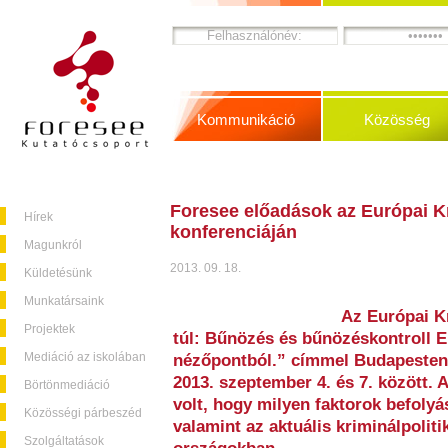
Kommunikáció
Közösség
Foresee előadások az Európai K
Hírek
konferenciáján
Magunkról
2013. 09. 18.
Küldetésünk
Munkatársaink
Az Európai K
Projektek
túl: Bűnözés és bűnözéskontroll 
Mediáció az iskolában
nézőpontból.” címmel Budapesten 
2013. szeptember 4. és 7. között. 
Börtönmediáció
volt, hogy milyen faktorok befolyá
Közösségi párbeszéd
valamint az aktuális kriminálpoli
Szolgáltatások