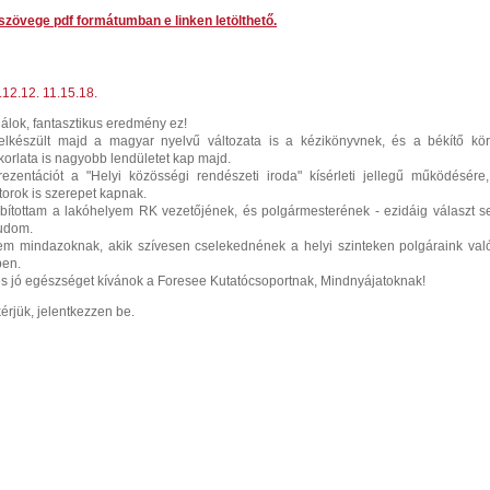
 szövege pdf formátumban e linken letölthető.
12.12. 11.15.18.
ulálok, fantasztikus eredmény ez!
lkészült majd a magyar nyelvű változata is a kézikönyvnek, és a békítő kö
orlata is nagyobb lendületet kap majd.
ezentációt a "Helyi közösségi rendészeti iroda" kísérleti jellegű működésére
orok is szerepet kapnak.
bítottam a lakóhelyem RK vezetőjének, és polgármesterének - ezidáig választ 
tudom.
tem mindazoknak, akik szívesen cselekednének a helyi szinteken polgáraink val
ben.
 és jó egészséget kívánok a Foresee Kutatócsoportnak, Mindnyájatoknak!
érjük, jelentkezzen be.