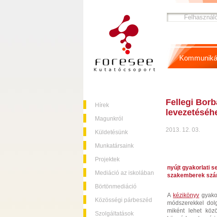
Kommuniká
Fellegi Bor
Hírek
levezetéséh
Magunkról
2013. 12. 03.
Küldetésünk
Munkatársaink
Projektek
nyújt gyakorlati 
Mediáció az iskolában
szakemberek szá
Börtönmediáció
A
kézikönyv
gyakor
Közösségi párbeszéd
módszerekkel dolg
miként lehet köz
Szolgáltatások