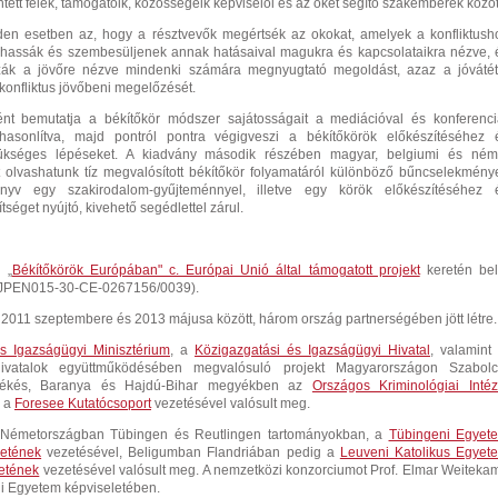
tett felek, támogatóik, közösségeik képviselői és az őket segítő szakemberek közöt
den esetben az, hogy a résztvevők megértsék az okokat, amelyek a konfliktush
dhassák és szembesüljenek annak hatásaival magukra és kapcsolataikra nézve, 
zák a jövőre nézve mindenki számára megnyugtató megoldást, azaz a jóvátét
 konfliktus jövőbeni megelőzését.
nt bemutatja a békítőkör módszer sajátosságait a mediációval és konferenci
hasonlítva, majd pontról pontra végigveszi a békítőkörök előkészítéséhez 
ükséges lépéseket. A kiadvány második részében magyar, belgiumi és ném
 olvashatunk tíz megvalósított békítőkör folyamatáról különböző bűncselekmény
nyv egy szakirodalom-gyűjteménnyel, illetve egy körök előkészítéséhez 
séget nyújtó, kivehető segédlettel zárul.
 „
Békítőkörök Európában" c. Európai Unió által támogatott projekt
keretén bel
8/JPEN015-30-CE-0267156/0039).
m 2011 szeptembere és 2013 májusa között, három ország partnerségében jött létre.
s Igazságügyi Minisztérium
, a
Közigazgatási és Igazságügyi Hivatal
, valamint
ivatalok együttműködésében megvalósuló projekt Magyarországon Szabolc
Békés, Baranya és Hajdú-Bihar megyékben az
Országos Kriminológiai Intéz
s a
Foresee Kutatócsoport
vezetésével valósult meg.
kt Németországban
Tübingen
és Reutlingen tartományokban, a
Tübingeni Egyet
zetének
vezetésével, Beligumban Flandriában pedig a
Leuveni Katolikus Egyet
zetének
vezetésével valósult meg. A nemzetközi konzorciumot Prof. Elmar Weiteka
ni Egyetem képviseletében.