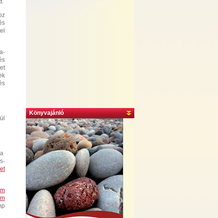
t.
oz
és
el
a-
és
et
ek
és
Könyvajánló
ül
 a
s-
et
em
em
mp