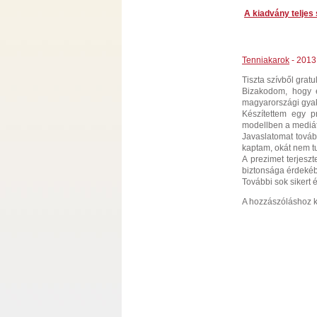
A kiadvány teljes
Tenniakarok
- 2013.
Tiszta szívből grat
Bizakodom, hogy e
magyarországi gyak
Készítettem egy pr
modellben a mediát
Javaslatomat továb
kaptam, okát nem 
A prezimet terjesz
biztonsága érdeké
További sok sikert
A hozzászóláshoz k