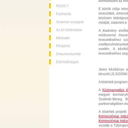
körmódszert az érin
REDICT
E körök célja min
elvezettek, elmon
Partnerek
közösen kidolgoz
Szakmai anyagok
módját, valamint e
Az én történetem
A kiadvány elsőké
módszerrel össze
Médiatár
levezetéséhez sz
esettanulmányokat
Filmjeink
esetén. A kézikö
levezetéséhez segít
Dokumentumtár
Elérhetőségek
Jelen kézikönyv a
készült (JLS/200
A kísérleti progra
A
Közigazgatási é
megyei kormányh
Szatmár-Bereg, 
partnerségében é
A kísérleti proje
Kriminológiai Inté
Kriminológiai Inté
vezette a Tübinge