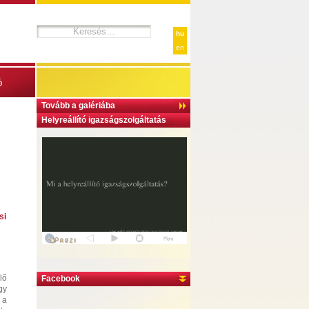
hu
en
ó
Tovább a galériába
Helyreállító igazságszolgáltatás
si
lő
Facebook
gy
 a