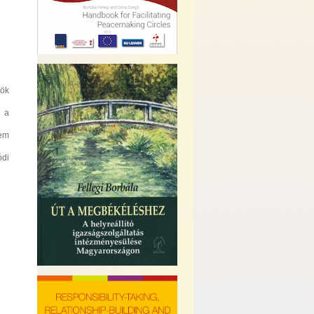
rök
, a
sem
ódi