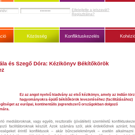
Elfelejtette a jelszavát?
Regisztrálna?
ció
Közösség
Konfliktuskezelés
Kohézi
bála és Szegő Dóra: Kézikönyv Békítőkörök
ez
Ez az angol nyelvű kiadvány az első kézikönyv, amely az indián törz
hagyományokra épülő békítőkörök levezetéséhez (facilitálásához)
segítséget az európai, kontinentális jogrendszerű országokban dolgozó
mára.
ló mediátoroknak, vagy egyéb, resztoratív (jóvátételi) szemléletű konfliktuskeze
ozó facilitátoroknak készült. Azok számára szól, akik érdeklődnek aziránt, ho
össégeket érintő konfliktusok – akár bűncselekmények – esetén alkalmazni