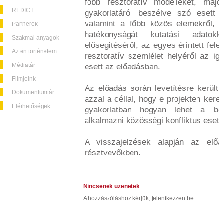
főbb resztoratív modelleket, maj
REDICT
gyakorlatáról beszélve szó esett 
valamint a főbb közös elemekről,
Partnerek
hatékonyságát kutatási adat
Szakmai anyagok
elősegítéséről, az egyes érintett f
Az én történetem
resztoratív szemlélet helyéről az 
Médiatár
esett az előadásban.
Filmjeink
Az előadás során levetítésre kerül
Dokumentumtár
azzal a céllal, hogy e projekten ke
Elérhetőségek
gyakorlatban hogyan lehet a bé
alkalmazni közösségi konfliktus ese
A visszajelzések alapján az elő
résztvevőkben.
Nincsenek üzenetek
A hozzászóláshoz kérjük, jelentkezzen be.