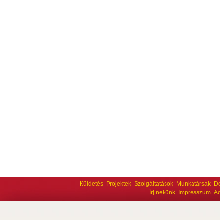
Küldetés
Projektek
Szolgáltatások
Munkatársak
D
Írj nekünk
Impresszum
Ad