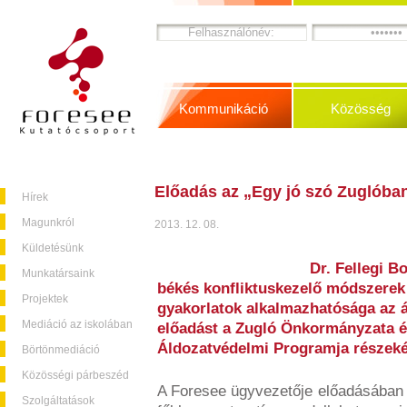
Kommunikáció
Közösség
Előadás az „Egy jó szó Zuglób
Hírek
Magunkról
2013. 12. 08.
Küldetésünk
Dr. Fellegi B
Munkatársaink
békés konfliktuskezelő módszerek 
Projektek
gyakorlatok alkalmazhatósága az á
Mediáció az iskolában
előadást a Zugló Önkormányzata é
Áldozatvédelmi Programja részeké
Börtönmediáció
Közösségi párbeszéd
A Foresee ügyvezetője előadásában b
Szolgáltatások