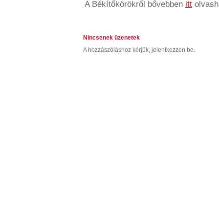
A Békítőkörökről bővebben
itt
olvash
Nincsenek üzenetek
A hozzászóláshoz kérjük, jelentkezzen be.