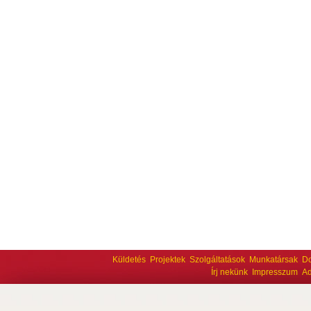
Küldetés
Projektek
Szolgáltatások
Munkatársak
D
Írj nekünk
Impresszum
Ad