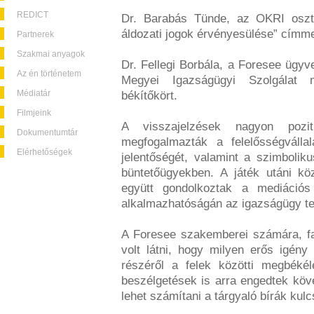
REDICT
Dr. Barabás Tünde, az OKRI osztá
áldozati jogok érvényesülése” címmel
Partnerek
Szakmai anyagok
Dr. Fellegi Borbála, a Foresee ügyve
Az én történetem
Megyei Igazságügyi Szolgálat m
Médiatár
békítőkört.
Filmjeink
A visszajelzések nagyon pozi
Dokumentumtár
megfogalmazták a felelősségváll
Elérhetőségek
jelentőségét, valamint a szimboliku
büntetőügyekben. A játék utáni k
együtt gondolkoztak a mediáció
alkalmazhatóságán az igazságügy te
A Foresee szakemberei számára, fac
volt látni, hogy milyen erős igén
részéről a felek közötti megbéké
beszélgetések is arra engedtek kö
lehet számítani a tárgyaló bírák ku