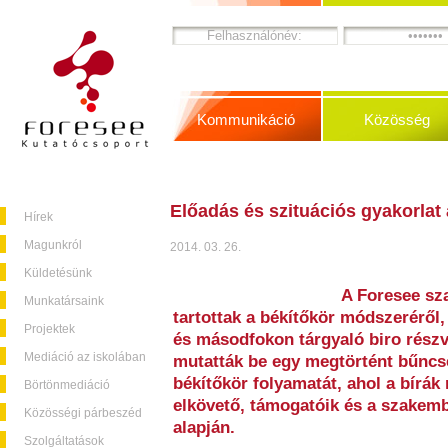
Kommunikáció
Közösség
Előadás és szituációs gyakorla
Hírek
Magunkról
2014. 03. 26.
Küldetésünk
A Foresee sz
Munkatársaink
tartottak a békítőkör módszeréről
Projektek
és másodfokon tárgyaló biro részvé
Mediáció az iskolában
mutatták be egy megtörtént bűncs
békítőkör folyamatát, ahol a bírák 
Börtönmediáció
elkövető, támogatóik és a szakem
Közösségi párbeszéd
alapján.
Szolgáltatások