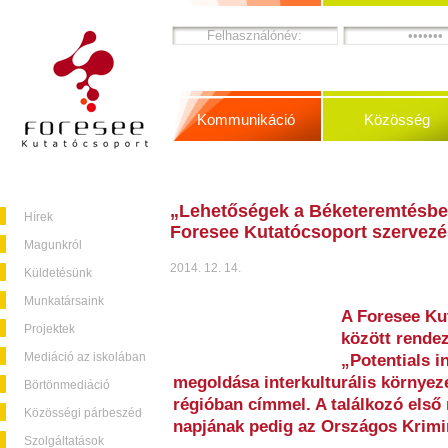
Kommunikáció
Közösség
„Lehetőségek a Béketeremtésbe
Hírek
Foresee Kutatócsoport szervez
Magunkról
2014. 12. 14.
Küldetésünk
Munkatársaink
A Foresee Ku
Projektek
között rende
Mediáció az iskolában
„Potentials 
megoldása interkulturális környez
Börtönmediáció
régióban címmel. A találkozó első
Közösségi párbeszéd
napjának pedig az Országos Krimino
Szolgáltatások