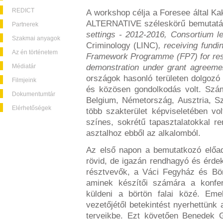
REDICT
A workshop célja a Foresee által Ka
ALTERNATIVE
széleskörű bemutat
Partnerek
settings - 2012-2016, Consortium l
Szakmai anyagok
Criminology (LINC)
, receiving fund
Az én történetem
Framework Programme (FP7) for res
Médiatár
demonstration under grant agreeme
országok hasonló területen dolgozó
Filmjeink
és közösen gondolkodás volt. Szám
Dokumentumtár
Belgium, Németország, Ausztria, S
Elérhetőségek
több szakterület képviseletében vo
színes, sokrétű tapasztalatokkal re
asztalhoz ebből az alkalomból.
Az első napon a bemutatkozó előad
rövid, de igazán rendhagyó és érde
résztvevők, a Váci Fegyház és Bö
aminek készítői számára a konfer
küldeni a börtön falai közé. Emel
vezetőjétől betekintést nyerhettün
terveikbe. Ezt követően Benedek 