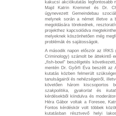
kakucsi akciókutatás legfontosabb m
Majd Katrin Kremmel és Dr. Ch
úgynevezett Gemeindebau szociál
melynek során a német illetve a b
megoldására törekednek, resztorat
projekthez kapcsolódva megtekinthe
melyeknek köszönhetően még megfog
problémák és sajátosságok.
A második napon először az
IRKS
Criminology
)
számolt be áttekintő e
„fish-bowl” beszélgetés következet
mentén Dr. Győrfi Éva beszélt az 
kutatás közben felmerült szükséges
tanulságairól és nehézségeiről, illetv
követően három kiscsoportos be
szakpolitika
,
gyakorlat
és
kuta
kérdésekből kiindulva és moderáto
Héra Gábor voltak a Foresee, Kat
Fontos kérdéskör volt többek között
kutatásban résztvevő helyi lako