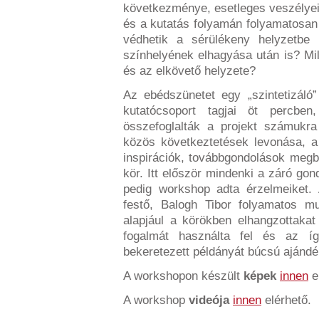
következménye, esetleges veszélyei.
és a kutatás folyamán folyamatosan
védhetik a sérülékeny helyzetbe
színhelyének elhagyása után is? Mi
és az elkövető helyzete?
Az ebédszünetet egy „szintetizál
kutatócsoport tagjai öt percben
összefoglalták a projekt számukra
közös következtetések levonása, a
inspirációk, továbbgondolások megb
kör. Itt először mindenki a záró gon
pedig workshop adta érzelmeiket.
festő, Balogh Tibor folyamatos m
alapjául a körökben elhangzottakat 
fogalmát használta fel és az í
bekeretezett példányát búcsú ajánd
A workshopon készült
képek
innen
e
A workshop
videója
innen
elérhető.