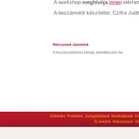
A workshop
meghívója
innen
elérhet
A beszámolót készítette: Czifra Judit
Nincsenek üzenetek
A hozzászóláshoz kérjük, jelentkezzen be.
Küldetés
Projektek
Szolgáltatások
Munkatársak
D
Írj nekünk
Impresszum
Ad