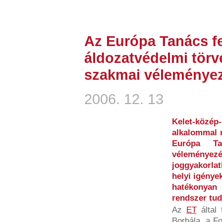
Az Európa Tanács fe
áldozatvédelmi törv
szakmai véleményez
2006. 12. 13
Kelet-köz
alkalommal n
Európa T
véleményezé
joggyakorl
helyi igénye
hatékonya
rendszer tud
Az
ET
által 
Borbála, a F