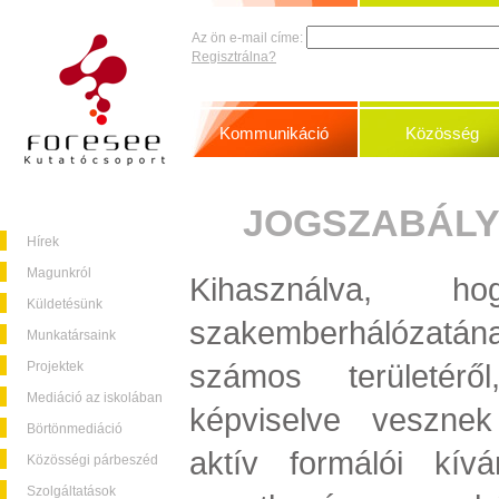
Az ön e-mail címe:
Regisztrálna?
Kommunikáció
Közösség
JOGSZABÁLY
Hírek
Magunkról
Kihasználva, 
Küldetésünk
szakemberhálózatána
Munkatársaink
számos területérő
Projektek
Mediáció az iskolában
képviselve veszne
Börtönmediáció
aktív formálói kív
Közösségi párbeszéd
Szolgáltatások