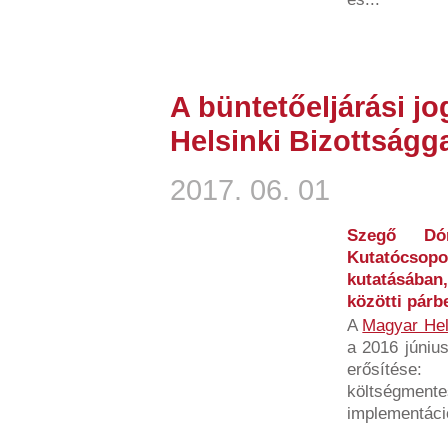
A büntetőeljárási jo
Helsinki Bizottság
2017. 06. 01
Szegő Dó
Kutatócsopor
kutatásában
közötti párb
A
Magyar Hel
a 2016 június
erősíté
költségme
implementáció