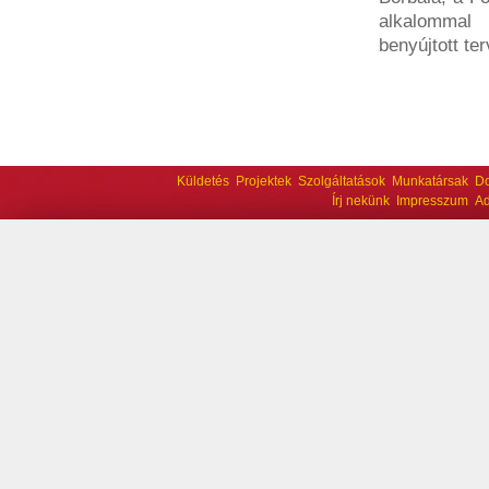
alkalommal
benyújtott te
Küldetés
Projektek
Szolgáltatások
Munkatársak
D
Írj nekünk
Impresszum
Ad