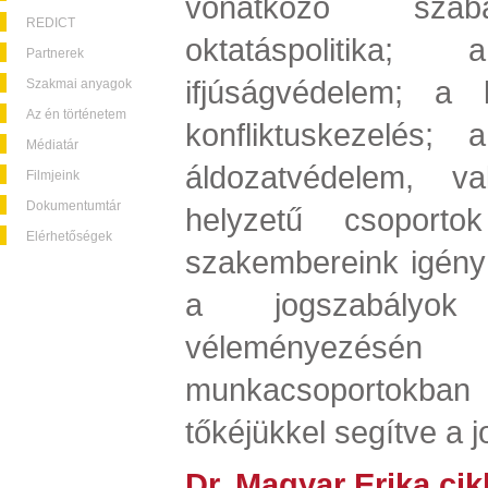
vonatkozó szab
REDICT
oktatáspolitik
Partnerek
ifjúságvédelem; a 
Szakmai anyagok
Az én történetem
konfliktuskezelés;
Médiatár
áldozatvédelem, v
Filmjeink
Dokumentumtár
helyzetű csoport
Elérhetőségek
szakembereink igény 
a jogszabályok
véleményez
munkacsoportokban 
tőkéjükkel segítve a 
Dr. Magyar Erika ci