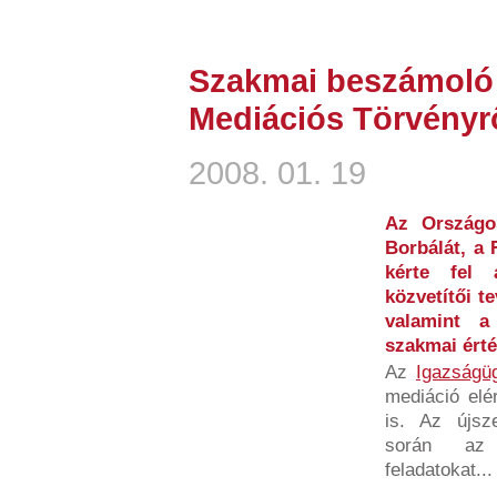
Szakmai beszámoló 
Mediációs Törvényr
2008. 01. 19
Az Országos
Borbálát, a 
kérte fel 
közvetítői t
valamint a
szakmai érté
Az
Igazságüg
mediáció elé
is. Az újsz
során az 
feladatokat...