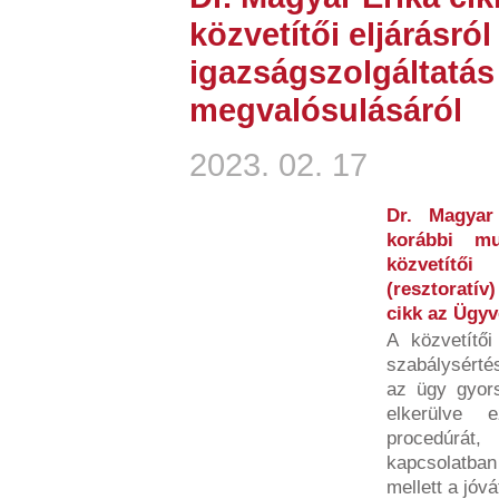
közvetítői eljárásról
igazságszolgáltatá
megvalósulásáról
2023. 02. 17
Dr. Magyar
korábbi mu
közvetítő
(resztoratív
cikk az Ügy
A közvetítői
szabálysértés
az ügy gyors
elkerülve 
procedúrá
kapcsolatban
mellett a jóvát