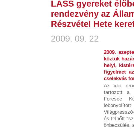
LÁSS gyereket élőb
rendezvény az Álla
Részvétel Hete kere
2009. 09. 22
2009. szept
köztük hazán
helyi, kisté
figyelmet az
cselekvés fo
Az idei ren
tartozott a
Foresee Ku
lebonyolít
Világpresszó
és felnőtt “s
önbecsülés, a