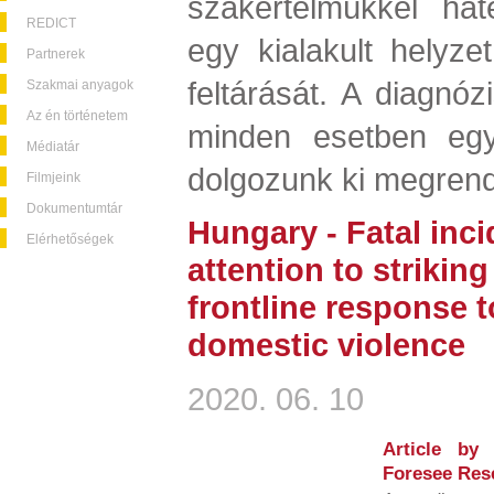
szakértelmükkel hat
REDICT
egy kialakult helyze
Partnerek
feltárását. A diagnózi
Szakmai anyagok
Az én történetem
minden esetben egyé
Médiatár
dolgozunk ki megrend
Filmjeink
Dokumentumtár
Hungary - Fatal inci
Elérhetőségek
attention to strikin
frontline response 
domestic violence
2020. 06. 10
Article by
Foresee Res