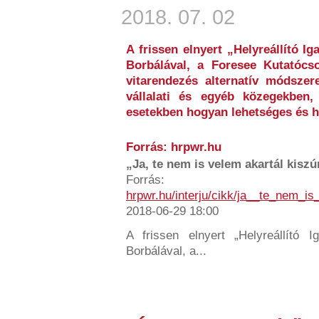
2018. 07. 02
A frissen elnyert „Helyreállító Ig
Borbálával, a Foresee Kutatócso
vitarendezés alternatív módszere
vállalati és egyéb közegekben,
esetekben hogyan lehetséges és h
Forrás: hrpwr.hu
„Ja, te nem is velem akartál kiszúr
Forrás:
hrpwr.hu/interju/cikk/ja__te_nem_i
2018-06-29 18:00
A frissen elnyert „Helyreállító Ig
Borbálával, a...