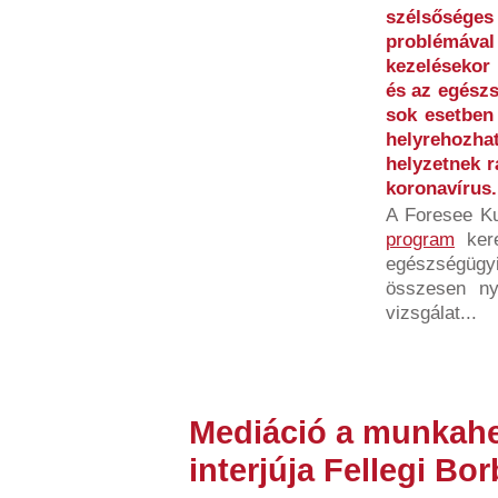
szélsőséges 
problémáv
kezelésekor 
és az egészs
sok esetben
helyrehoz
helyzetnek r
koronavírus.
A Foresee K
program
kere
egészségügyi
összesen ny
vizsgálat...
Mediáció a munkahe
interjúja Fellegi Bor