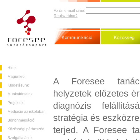
Az ön e-mail címe:
Regisztrálna?
Kommunikáció
Közösség
Hírek
Magunkról
A Foresee tanács
Küldetésünk
helyzetek előzetes ér
Munkatársaink
diagnózis felállít
Projektek
Mediáció az iskolában
stratégia és eszköz
Börtönmediáció
terjed. A Foresee t
Közösségi párbeszéd
Szolgáltatások