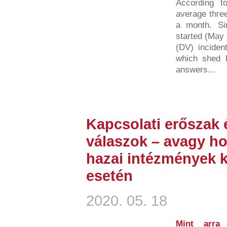
According t
average three
a month. S
started (May 
(DV) inciden
which shed li
answers...
Kapcsolati erőszak 
válaszok – avagy h
hazai intézmények k
esetén
2020. 05. 18
Mint arra