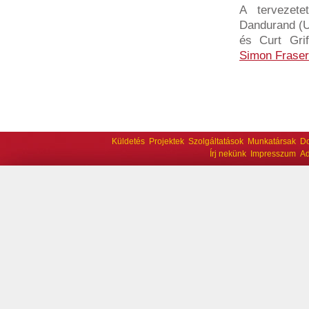
A tervezete
Dandurand (Un
és Curt Grif
Simon Fraser
Küldetés
Projektek
Szolgáltatások
Munkatársak
D
Írj nekünk
Impresszum
Ad