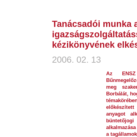
Tanácsadói munka a
igazságszolgáltatás
kézikönyvének elké
2006. 02. 13
Az ENSZ 
Bűnmegelőz
meg szakem
Borbálát, ho
témaköré
előkészítet
anyagot al
büntetőjog
alkalmazása 
a tagállamok