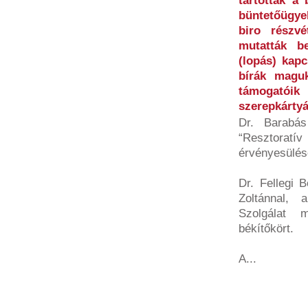
tartottak a
büntetőügye
biro részvé
mutatták b
(lopás) kapc
bírák maguk
támogatói
szerepkártyá
Dr. Barabá
“Resztora
érvényesülése
Dr. Fellegi 
Zoltánnal, 
Szolgálat m
békítőkört.
A...