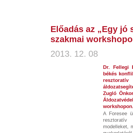
Előadás az „Egy jó
szakmai workshop
2013. 12. 08
Dr. Fellegi
békés konfl
resztoratív
áldozatsegí
Zugló Önkor
Áldozatvéde
workshopon
A Foresee ü
resztoratív
modelleket, m