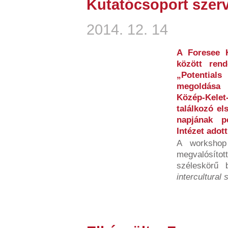
Kutatócsoport szer
2014. 12. 14
A Foresee 
között ren
„Potential
megoldása 
Közép-Kel
találkozó el
napjának p
Intézet adott
A workshop
megvalósít
széleskörű 
intercultural s