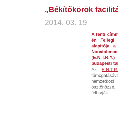
„Békítőkörök facilit
2014. 03. 19
A fenti címm
én Fellegi
alapítója, 
Nonviolenc
(E.N.T.R.Y
budapesti ta
Az
E.N.T.R.
támogatásával
nemzetközi 
ösztönözze
felhívják...