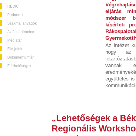
Végrehajtási
REDICT
eljárás mi
Partnerek
módszer b
Szakmai anyagok
kísérleti 
Rákospalota
Az én történetem
Gyermekott
Médiatár
Az intézet kü
Filmjeink
hogy az 
Dokumentumtár
letartóztatá
vannak el
Elérhetőségek
eredményekép
együttélés i
kommunikáció
„Lehetőségek a Bék
Regionális Worksho