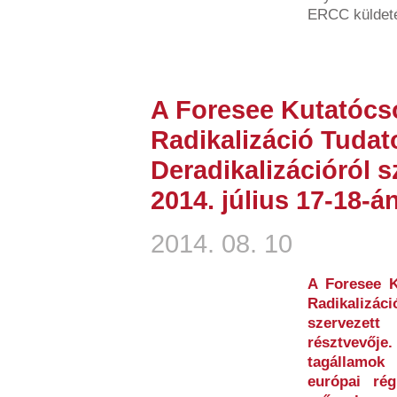
ERCC küldeté
A Foresee Kutatócso
Radikalizáció Tudat
Deradikalizációról 
2014. július 17-18-á
2014. 08. 10
A Foresee K
Radikalizáci
szerveze
résztvevője.
tagállamok
európai ré