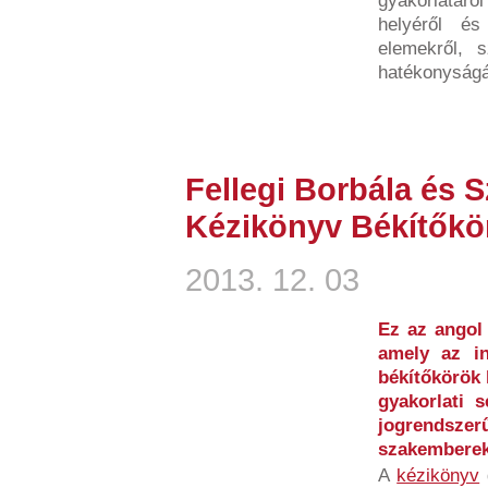
gyakorlatáró
helyéről és
elemekről, 
hatékonyságát
Fellegi Borbála és 
Kézikönyv Békítőkö
2013. 12. 03
Ez az angol 
amely az i
békítőkörök 
gyakorlati s
jogrends
szakemberek
A
kézikönyv