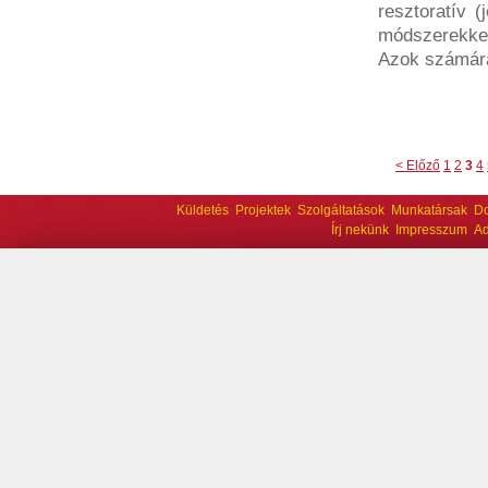
resztoratív (
módszerekkel
Azok számára
< Előző
1
2
3
4
Küldetés
Projektek
Szolgáltatások
Munkatársak
D
Írj nekünk
Impresszum
Ad