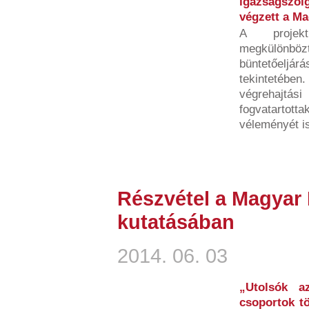
igazságszo
végzett a Ma
A projek
megkülönb
büntetőeljár
tekintetében
végrehajtási
fogvatarto
véleményét i
Részvétel a Magyar 
kutatásában
2014. 06. 03
„Utolsók a
csoportok tö