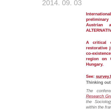
2014. 09. 03
Internati
preliminar
Austrian 
ALTERNATIV
A critical
restorative 
co-existence
region on 
Hungary.
See:
survey.
Thinking out
The confer
Research Gr
the Sociolo
within the fr