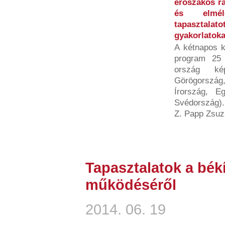
erőszakos ra
és elmél
tapasztala
gyakorlatoka
A kétnapos k
program 25 
ország kép
Görögorszá
Írország, E
Svédország).
Z. Papp Zsuz
Tapasztalatok a bék
működéséről
2014. 06. 19