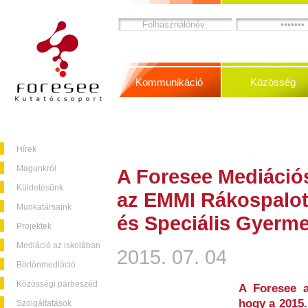
Kommunikáció
Közösség
Hírek
Magunkról
A Foresee Mediáció
Küldetésünk
az EMMI Rákospalota
Munkatársaink
és Speciális Gyerm
Projektek
Mediáció az iskolában
2015. 07. 04
Börtönmediáció
Közösségi párbeszéd
A Foresee 
hogy a 2015.
Szolgáltatások