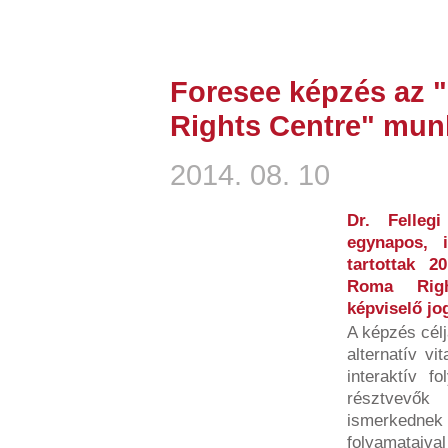
Foresee képzés az
Rights Centre" mun
2014. 08. 10
Dr. Felleg
egynapos, i
tartottak 
Roma Righ
képviselő jo
A képzés célj
alternatív v
interaktív f
résztvevők
ismerkedne
folyamataiv