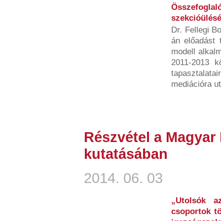
Összefoglal
szekcióülésé
Dr. Fellegi B
án előadást 
modell alkal
2011-2013 kö
tapasztalata
mediációra ut
Részvétel a Magyar 
kutatásában
2014. 06. 03
„Utolsók a
csoportok tö