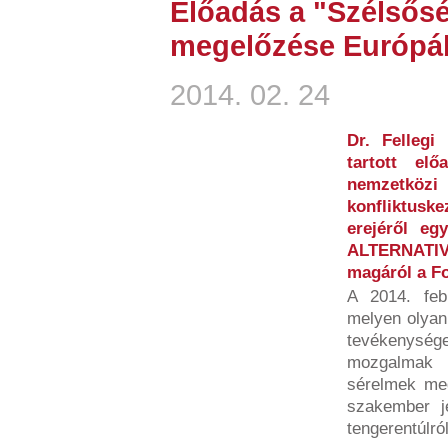
Előadás a "Szélső
megelőzése Európá
2014. 02. 24
Dr. Fellegi
tartott el
nemzetkö
konfliktus
erejéről e
ALTERNATI
magáról a Fo
A 2014. febr
melyen olyan
tevékenysé
mozgalmak 
sérelmek meg
szakember j
tengerentúlról