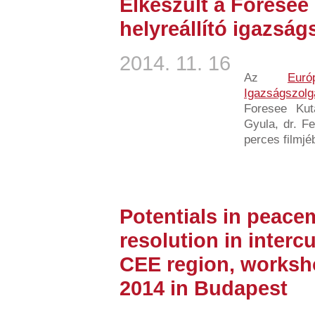
Elkészült a Foresee 
helyreállító igazság
2014. 11. 16
Az
Eur
Igazságszolgá
Foresee Kut
Gyula, dr. Fe
perces filmjé
Potentials in peacem
resolution in intercu
CEE region, worksh
2014 in Budapest