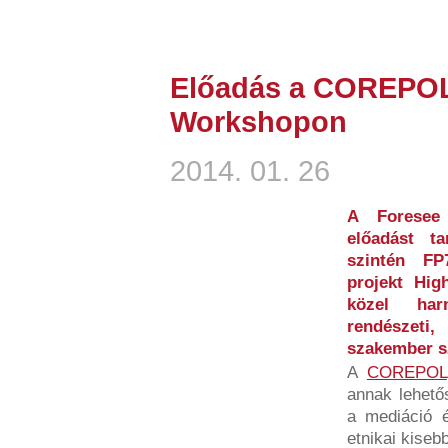
Előadás a COREPOL 
Workshopon
2014. 01. 26
A Foresee 
előadást ta
szintén FP
projekt Hig
közel ha
rendészeti,
szakember s
A
COREPOL
annak lehető
a mediáció é
etnikai kiseb