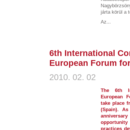
Nagybörzsöny
járta körül a 
Az...
6th International Co
European Forum for 
2010. 02. 02
The 6th In
European Fo
take place f
(Spain). A
anniversar
opportunity 
practices de