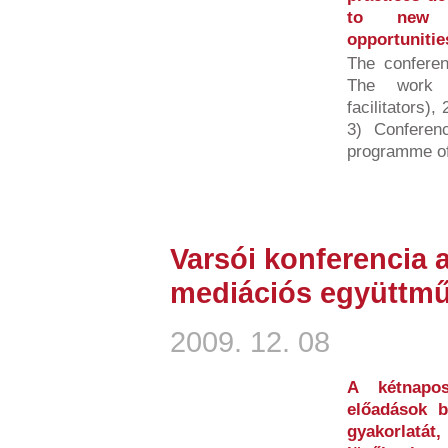
to new pr
opportunitie
The conferen
The work o
facilitators),
3) Conferenc
programme of
Varsói konferencia 
mediációs együttm
2009. 12. 08
A kétnapos
előadások 
gyakorlatá