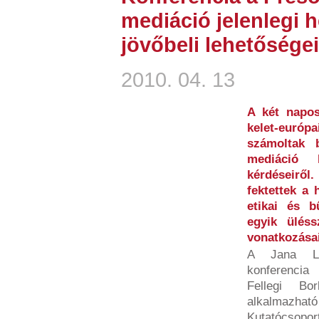
mediáció jelenlegi h
jövőbeli lehetőségei
2010. 04. 13
A két napos
kelet-európ
számoltak b
mediáció h
kérdéseiről
fektettek a 
etikai és b
egyik ülés
vonatkozásai
A Jana Lev
konferencia
Fellegi Bo
alkalmazható
Kutatócs