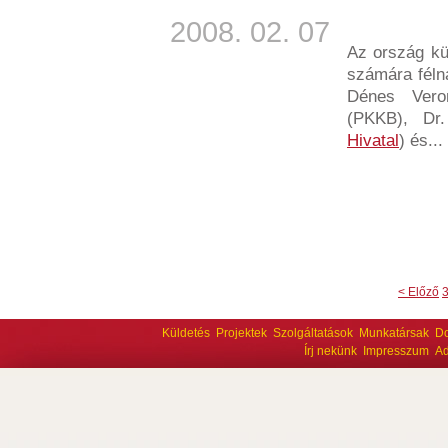
2008. 02. 07
Az ország kü
számára féln
Dénes Vero
(PKKB), Dr
Hivatal
) és...
< Előző
Küldetés
Projektek
Szolgáltatások
Munkatársak
D
Írj nekünk
Impresszum
Ad