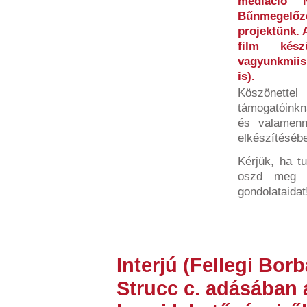
mediáció 
Bűnmegelőz
projektünk. 
film kész
vagyunkmiis
is).
Köszönettel
támogatóinkn
és valamenny
elkészítéséb
Kérjük, ha tu
oszd meg v
gondolataidat
Interjú (Fellegi Borb
Strucc c. adásában a