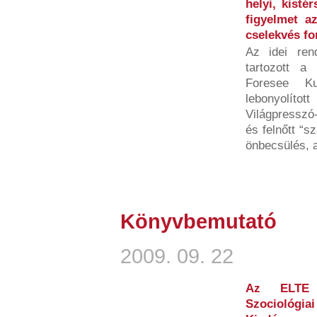
helyi, kisté
figyelmet az
cselekvés fo
Az idei ren
tartozott a
Foresee Ku
lebonyolít
Világpresszó
és felnőtt “s
önbecsülés, a
Könyvbemutató
2009. 09. 22
Az ELTE T
Szociológia