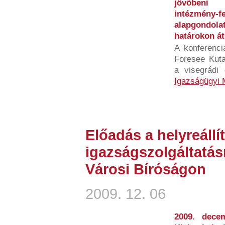
jövőbeni 
intézmény
alapgondola
határokon át
A konferenci
Foresee Kuta
a visegrádi
Igazságügyi 
Előadás a helyreállí
igazságszolgáltatás
Városi Bíróságon
2009. 12. 06
2009. dece