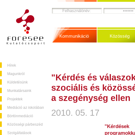
Kommunikáció
Közösség
Hírek
Magunkról
"Kérdés és válaszok
Küldetésünk
szociális és közöss
Munkatársaink
a szegénység ellen
Projektek
Mediáció az iskolában
2010. 05. 17
Börtönmediáció
Közösségi párbeszéd
"Kérdések
programok
Szolgáltatások