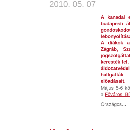
2010. 05. 07
A kanadai 
budapesti á
gondoskodo
lebonyolítás
A diákok a
Zágráb, Sz
jogszolgál
keresték fel
áldozatvéde
hallgattá
előadásait.
Május 5-6 kö
a
Fővárosi Bí
Országos...