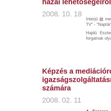
hazai lehetőségeiről
2008. 10. 18
Interjú
itt
megt
TV" - "Naptár"
Hajdú Eszte
forgatnak oly
Képzés a mediációról
igazságszolgáltatás
számára
2008. 02. 11