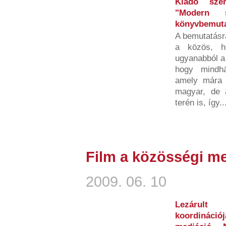
Kiadó szer
"Modern s
könyvbemuta
A bemutatásr
a közös, ho
ugyanabból a 
hogy mindhá
amely mára 
magyar, de a
terén is, így..
Film a közösségi me
2009. 06. 10
Lezárult
koordináció