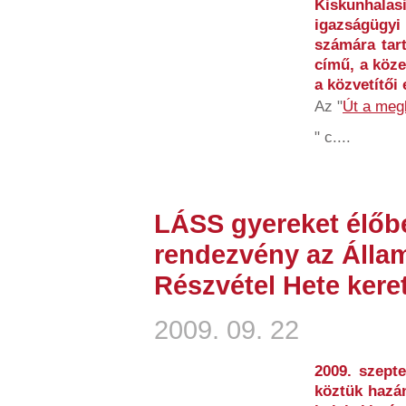
Kiskunhala
igazságügyi
számára tar
című, a köz
a közvetítői 
Az "
Út a meg
" c....
LÁSS gyereket élőb
rendezvény az Álla
Részvétel Hete kere
2009. 09. 22
2009. szept
köztük hazán