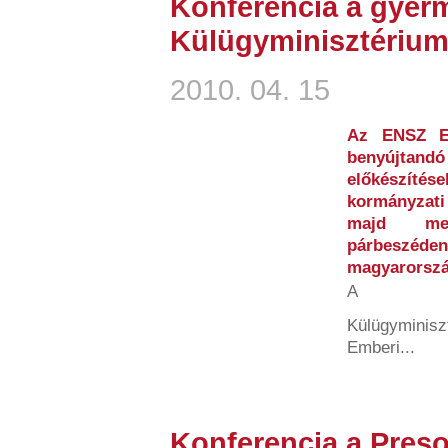
Konferencia a gyerm
Külügyminisztérium
2010. 04. 15
Az ENSZ Em
benyújtand
előkészíté
kormányzati 
majd mego
párbeszé
magyarorszá
A
Külügyminisz
Emberi...
Konferencia a Pres