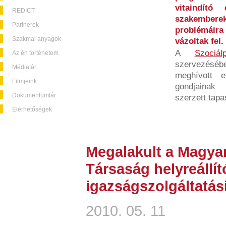
vitaindító
REDICT
szakember
Partnerek
problémáira 
Szakmai anyagok
vázoltak fel.
A
Szociá
Az én történetem
szervezésébe
Médiatár
meghívott 
Filmjeink
gondjainak
Dokumentumtár
szerzett tapas
Elérhetőségek
Megalakult a Magyar
Társaság helyreállít
igazságszolgáltatás
2010. 05. 11