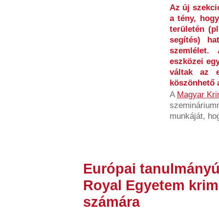
Az új szekci
a tény, hog
területén (p
segítés) ha
szemlélet. 
eszközei egy
váltak az 
köszönhető 
A
Magyar Kri
szeminárium
munkáját, hog
Európai tanulmányú
Royal Egyetem krim
számára