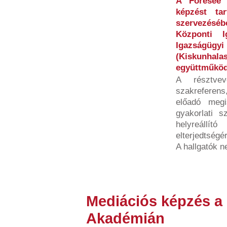
A Foresee 
képzést ta
szervezésébe
Központi I
Igazságügy
(Kiskunh
együttműköd
A résztve
szakreferens
előadó megi
gyakorlati s
helyreállító
elterjedtségé
A hallgatók n
Mediációs képzés a
Akadémián