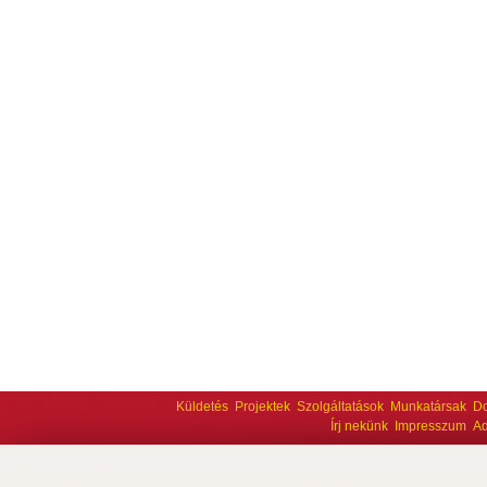
Küldetés
Projektek
Szolgáltatások
Munkatársak
D
Írj nekünk
Impresszum
Ad