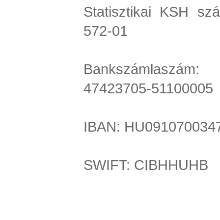
Statisztikai KSH sz
572-01
Bankszámlaszám
47423705-51100005
IBAN: HU091070034
SWIFT: CIBHHUHB