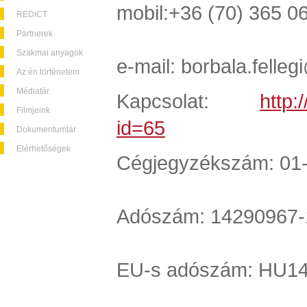
mobil:+36 (70) 36
REDICT
Partnerek
Szakmai anyagok
e-mail:
borbala.felle
Az én történetem
Médiatár
Kapcsolat:
http:
Filmjeink
id=65
Dokumentumtár
Elérhetőségek
Cégjegyzékszám: 01
Adószám: 14290967-
EU-s adószám: HU1