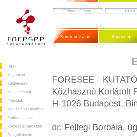
Kommunikáció
Közösség
Hírek
Magunkról
FORESEE KUTATÓC
Küldetésünk
Közhasznú Korlátolt 
Munkatársaink
H-1026 Budapest, Bim
Projektek
Mediáció az iskolában
Börtönmediáció
dr. Fellegi Borbála, 
Közösségi párbeszéd
Szolgáltatások