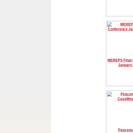
MEREPS Final 
January
Peacema