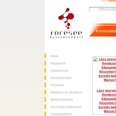
Kommuniká
Hírek
Magunkról
Küldetésünk
Munkatársaink
Projektek
Láss gyereke
Mediáció az iskolában
Rendezvé
Állampolg
Börtönmediáció
Részvétel 
Közösségi párbeszéd
keretén belü
Márton f
Szolgáltatások