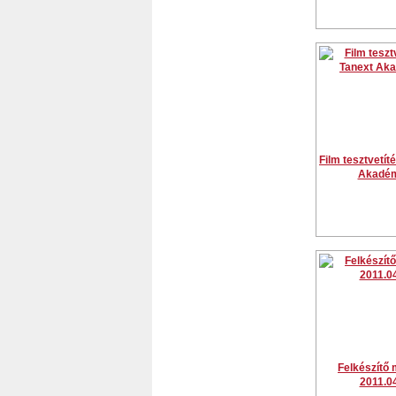
Film tesztvetít
Akadém
Felkészítő 
2011.0