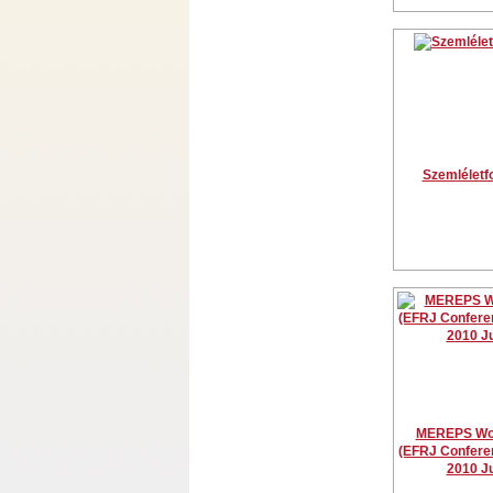
Szemléletf
MEREPS Wo
(EFRJ Conferen
2010 J