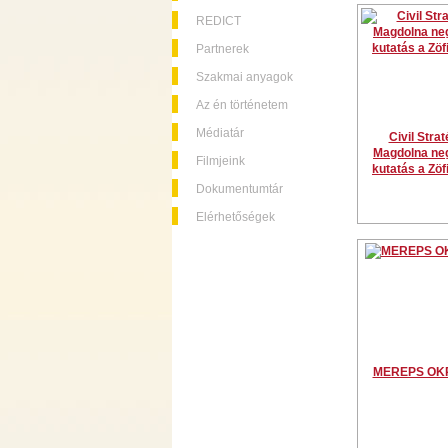
REDICT
Partnerek
Szakmai anyagok
Az én történetem
Médiatár
Civil Strat
Magdolna ne
Filmjeink
kutatás a Zö
Dokumentumtár
Elérhetőségek
MEREPS OKR