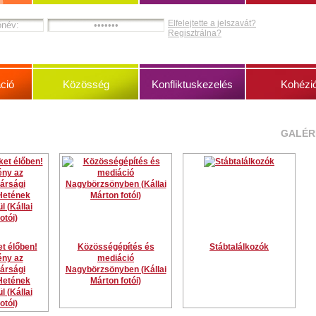
Elfelejtette a jelszavát?
Regisztrálna?
ció
Közösség
Konfliktuskezelés
Kohézi
GALÉR
t élőben!
Közösségépítés és
Stábtalálkozók
ny az
mediáció
ársági
Nagybörzsönyben (Kállai
Hetének
Márton fotói)
l (Kállai
otói)