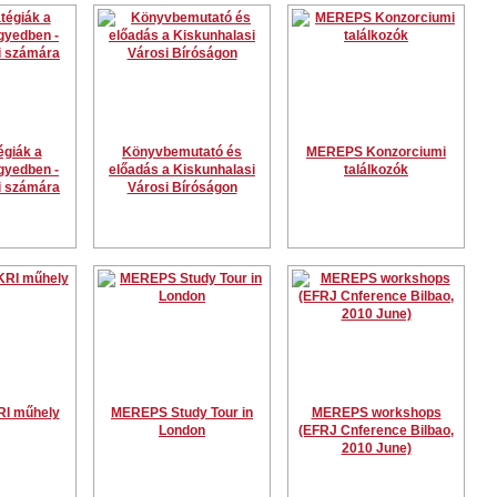
égiák a
Könyvbemutató és
MEREPS Konzorciumi
gyedben -
előadás a Kiskunhalasi
találkozók
fi számára
Városi Bíróságon
I műhely
MEREPS Study Tour in
MEREPS workshops
London
(EFRJ Cnference Bilbao,
2010 June)