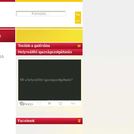
hu
en
ó
Tovább a galériába
Helyreállító igazságszolgáltatás
IA
Facebook