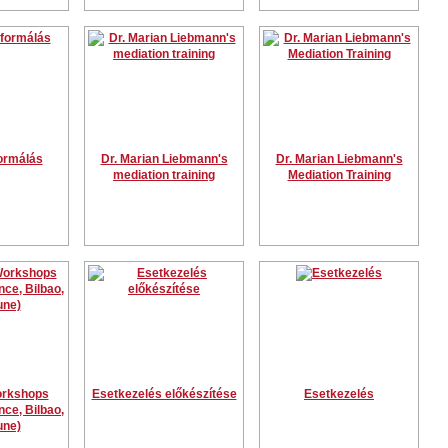
ormálás
Dr. Marian Liebmann's
Dr. Marian Liebmann's
mediation training
Mediation Training
rkshops
Esetkezelés előkészítése
Esetkezelés
ce, Bilbao,
une)