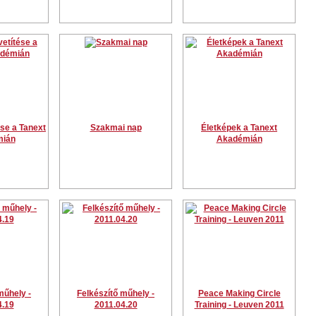
ése a Tanext
Szakmai nap
Életképek a Tanext
ián
Akadémián
műhely -
Felkészítő műhely -
Peace Making Circle
4.19
2011.04.20
Training - Leuven 2011