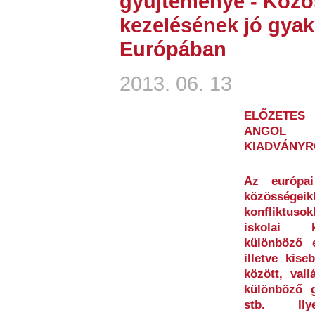
gyűjteménye - Közö
kezelésének jó gyak
Európában
2013. 06. 13
ELŐZETES
ANGOL 
KIADVÁNYR
Az európai
közösségei
konfliktus
iskolai ko
különböző e
illetve kis
között, vall
különböző g
stb. Ily