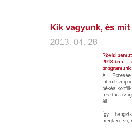
Kik vagyunk, és mit
2013. 04. 28
Rövid bemuta
2013-ban e
programunk e
A Foresee 
interdiszcipl
békés konfli
resztoratív 
áll.
Így hangzi
megkérdezi, m