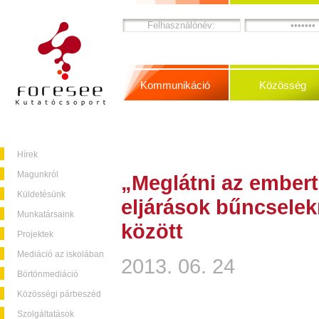
Kommunikáció
Közösség
Hírek
Magunkról
„Meglátni az embert
Küldetésünk
eljárások bűncselek
Munkatársaink
között
Projektek
Mediáció az iskolában
2013. 06. 24
Börtönmediáció
Közösségi párbeszéd
Szolgáltatások