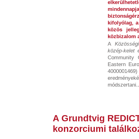
elkerülhe
mindennapj
biztonság
kifolyólag, 
közös jelle
közbizalom a
A
Közösségi
közép-kelet 
Community C
Eastern Eur
4000001469)
eredményeké
módszertani..
A Grundtvig REDICT
konzorciumi találko