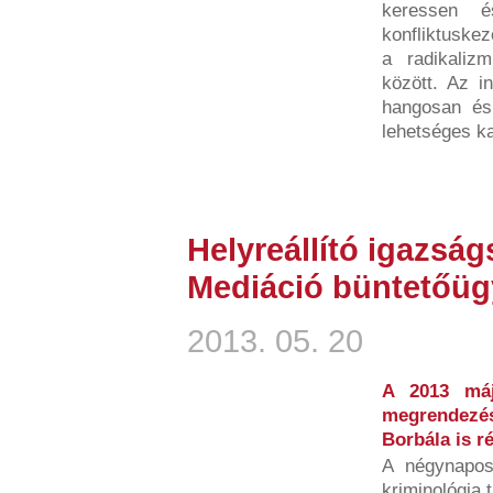
keressen 
konfliktuske
a radikaliz
között. Az i
hangosan és
lehetséges ka
Helyreállító igazság
Mediáció büntetőü
2013. 05. 20
A 2013 máj
megrendezés
Borbála is r
A négynapo
kriminológia 