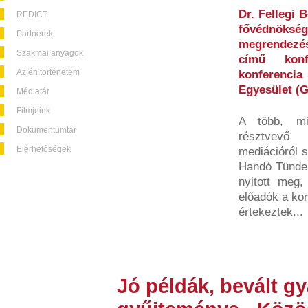
Dr. Fellegi 
REDICT
fővédnöksé
Partnerek
megrendezé
Szakmai anyagok
című konf
Az én történetem
konferencia 
Egyesület (
Médiatár
Filmjeink
A több, mi
Dokumentumtár
résztvevő 
Elérhetőségek
mediációról 
Handó Tünde,
nyitott meg
előadók a kon
értekeztek...
Jó példák, bevált g