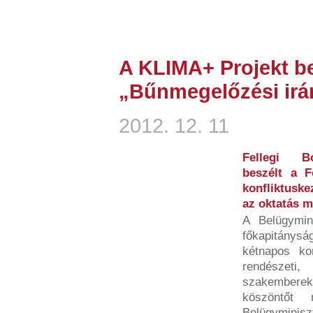
A KLIMA+ Projekt b
„Bűnmegelőzési irá
2012. 12. 11
Fellegi Bo
beszélt a F
konfliktusk
az oktatás m
A Belügymin
főkapitány
kétnapos kon
rendésze
szakemberekb
köszöntőt
Belügyminiszt