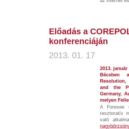
az internet é
Előadás a COREPOL
konferenciáján
2013. 01. 17
2013. január
Bécsben a
Resolution,
and the Po
Germany, Au
melyen Felle
A Foresee ü
resztoratív 
való alkalm
nagybörzsöny