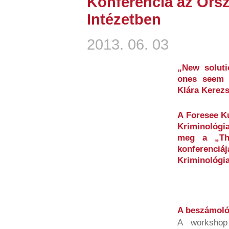
Konferencia az Ors
Intézetben
2013. 06. 03
„New soluti
ones seem 
Klára Kerezs
A Foresee K
Kriminológi
meg a „Th
konferenciá
Kriminológia
A beszámolót
A workshop