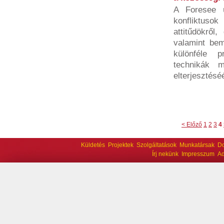
A Foresee ü
konfliktusok
attitűdökről,
valamint bem
különféle p
technikák m
elterjesztéséé
< Előző
1
2
3
4
Küldetés
Projektek
Szolgáltatások
Munkatársak
D
Írj nekünk
Impresszum
Ad