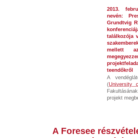
2013. febr
nevén: Pre
Grundtvig R
konferenciá
találkozója 
szakembere
mellett 
megegyez
projektfelad
teendőkről
A vendéglá
(
University 
Fakultásának
projekt megbe
A Foresee részvétel