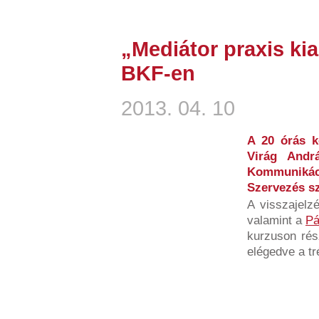
„Mediátor praxis kia
BKF-en
2013. 04. 10
A 20 órás k
Virág Andr
Kommuniká
Szervezés sz
A visszajelz
valamint a
Pá
kurzuson rés
elégedve a tr