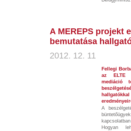
A MEREPS projekt 
bemutatása hallgat
2012. 12. 11
Fellegi Borb
az ELTE kr
mediáció t
beszélgeté
hallgatókk
eredményeiről
A beszélget
büntetőügy
kapcsolatban
Hogyan le