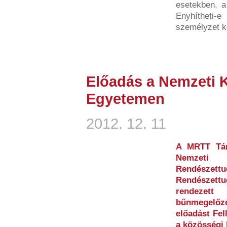
esetekben, a
Enyhítheti-e
személyzet köz
Előadás a Nemzeti K
Egyetemen
2012. 12. 11
A MRTT Tár
Nemzeti
Rendésze
Rendészett
rendezet
bűnmegelőzé
előadást Fel
a közösségi 