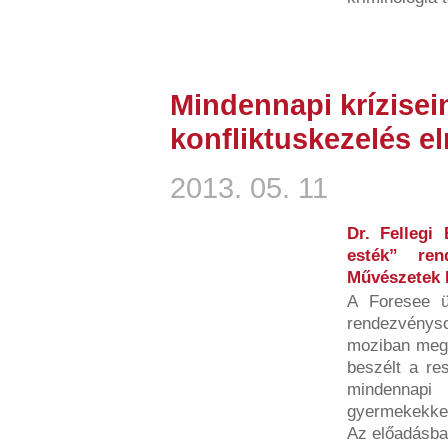
Mindennapi krízisei
konfliktuskezelés e
2013. 05. 11
Dr. Fellegi
esték” ren
Művészetek 
A Foresee ü
rendezvénys
moziban megr
beszélt a res
mindennapi 
gyermekekkel
Az előadásban