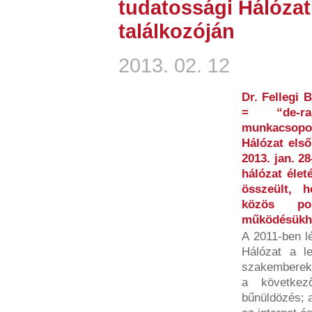
tudatossági Hálózat
találkozóján
2013. 02. 12
Dr. Fellegi 
= “de-rad
munkacsopo
Hálózat első
2013. jan. 2
hálózat éle
összeült, 
közös po
működésükh
A 2011-ben lé
Hálózat a le
szakembereke
a következ
bűnüldözés; a