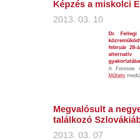
Képzés a miskolci 
2013. 03. 10
Dr. Fellegi
közreműköd
február 28-
alternatí
gyakorlatáb
A Foresee 
Műhely
mediát
Megvalósult a negy
találkozó Szlovákiá
2013. 03. 07