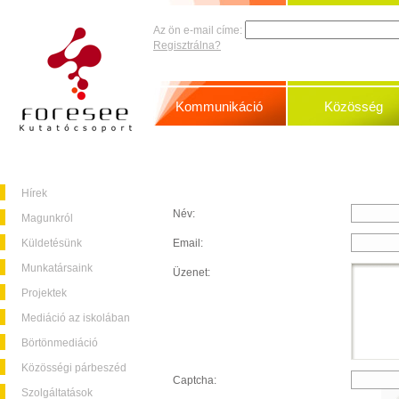
Az ön e-mail címe:
Regisztrálna?
Kommunikáció
Közösség
Hírek
Név:
Magunkról
Küldetésünk
Email:
Munkatársaink
Üzenet:
Projektek
Mediáció az iskolában
Börtönmediáció
Közösségi párbeszéd
Captcha:
Szolgáltatások