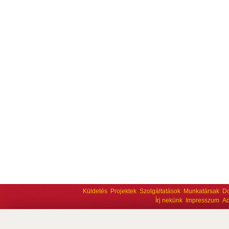
Küldetés
Projektek
Szolgáltatások
Munkatársak
D
Írj nekünk
Impresszum
Ad