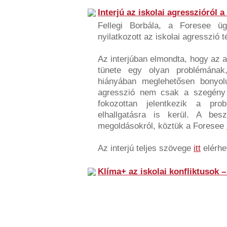
Interjú az iskolai agresszióról 
Fellegi Borbála, a Foresee ü
nyilatkozott az iskolai agresszió 
Az interjúban elmondta, hogy az
tünete egy olyan problémána
hiányában meglehetősen bonyolu
agresszió nem csak a szegény is
fokozottan jelentkezik a pr
elhallgatásra is kerül. A bes
megoldásokról, köztük a Foresee
Az interjú teljes szövege
itt
elérhe
Klíma+ az iskolai konfliktusok 