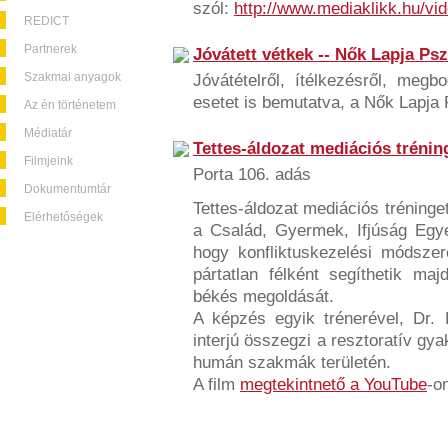
szól:
http://www.mediaklikk.hu/vid
REDICT
Partnerek
Jóvátett vétkek -- Nők Lapja Ps
Szakmai anyagok
Jóvátételről, ítélkezésről, meg
esetet is bemutatva, a Nők Lapja
Az én történetem
Médiatár
Tettes-áldozat mediációs tréni
Filmjeink
Porta 106. adás
Dokumentumtár
Tettes-áldozat mediációs tréninge
Elérhetőségek
a Család, Gyermek, Ifjúság Egye
hogy konfliktuskezelési módszer
pártatlan félként segíthetik maj
békés megoldását.
A képzés egyik trénerével, Dr. 
interjú összegzi a resztoratív gy
humán szakmák területén.
A film
megtekintnető a YouTube
-o