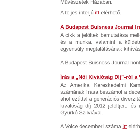
Művészetek Házában.
A teljes interjú
itt
elérhető.
A Budapest Buisness Journal írá
A cikk a jelöltek bemutatása mell
és a munka, valamint a küldet
egyensúly megtalálásának kihívás
A Budapest Buisness Journal hon
Írás a „Női Kiválóság Díj”-ról 
Az Amerikai Kereskedelmi Ka
számának írása beszámol a decem
ahol ezúttal a generációs diverzi
kiválóság díj 2012 jelöltjeit, és
Gyurkó Szilviával.
A Voice decemberi száma
itt
elérh