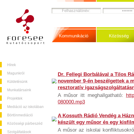
Kommunikáció
Közösség
Hírek
Magunkról
Dr. Fellegi Borbálával a Tilos 
november 9-én beszélgettek a mű
Küldetésünk
resztoratív igazságszolgáltatásr
Munkatársaink
A műsor itt meghallgatható:
htt
Projektek
080000.mp3
Mediáció az iskolában
A Kossuth Rádió Vendég a Házná
Börtönmediáció
készült egy műsor és egy kisfil
Közösségi párbeszéd
A műsor az iskolai konfliktusokró
Szolgáltatások