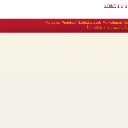
< Előző
1
2
3
Küldetés
Projektek
Szolgáltatások
Munkatársak
D
Írj nekünk
Impresszum
Ad