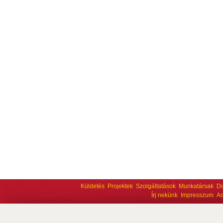
Küldetés
Projektek
Szolgáltatások
Munkatársak
D
Írj nekünk
Impresszum
Ad