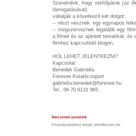
Szeretnénk, hogy vetítőpárok (az ő
támogatásával)
vállalják a következő két dolgot:
-- részt vesznek egy egynapos fel
-- megszerveznek legalább egy filmv
a filmet és az ajánlott tematikát, és
filmhez kapcsolódó blogon.
HOL LEHET JELENTKEZNI?
Kapcsolat:
Benedek Gabriella
Foresee Kutatócsoport
gabriella.benedek@foresee.hu
Tel.: 06 70 6131 965
Nincsenek üzenetek
A hozzászóláshoz kérjük, jelentkezzen be.