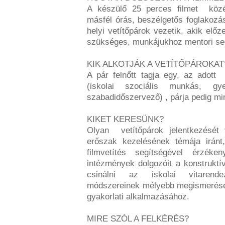
A készülő 25 perces filmet közép
másfél órás, beszélgetős foglakozá
helyi vetítőpárok vezetik, akik előz
szükséges, munkájukhoz mentori seg
KIK ALKOTJÁK A VETÍTŐPÁROKAT
A pár felnőtt tagja egy, az adott
(iskolai szociális munkás, gye
szabadidőszervező) , párja pedig min
KIKET KERESÜNK?
Olyan vetítőpárok jelentkezését 
erőszak kezelésének témája irán
filmvetítés segítségével érzék
intézmények dolgozóit a konstrukt
csinálni az iskolai vitarende
módszereinek mélyebb megismerésé
gyakorlati alkalmazásához.
MIRE SZÓL A FELKÉRÉS?