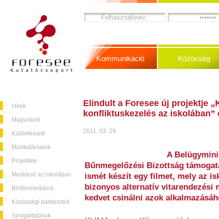
Kommunikáció
Közösség
Elindult a Foresee új projektje
Hírek
konfliktuskezelés az iskolában”
Magunkról
2011. 03. 29.
Küldetésünk
Munkatársaink
A Belügymini
Projektek
Bűnmegelőzési Bizottság támogatá
Mediáció az iskolában
ismét készít egy filmet, mely az 
bizonyos alternatív vitarendezési
Börtönmediáció
kedvet csinálni azok alkalmazásáh
Közösségi párbeszéd
Szolgáltatások