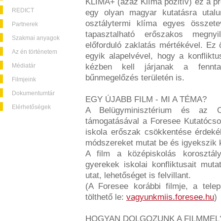
KLIMA+ (azaz Klíma pozitív) ez a pr
REDICT
egy olyan magyar kutatásra utalu
osztálytermi klíma egyes összet
Partnerek
tapasztalható erőszakos megnyi
Szakmai anyagok
előforduló zaklatás mértékével. E
Az én történetem
egyik alapelvével, hogy a konflik
Médiatár
kézben kell járjanak a fennt
bűnmegelőzés területén is.
Filmjeink
Dokumentumtár
EGY ÚJABB FILM - MI A TÉMA?
Elérhetőségek
A Belügyminisztérium és az O
támogatásával a Foresee Kutatócsop
iskola erőszak csökkentése érdekéb
módszereket mutat be és igyekszik 
A film a középiskolás korosztál
gyerekek iskolai konfliktusait muta
utat, lehetőséget is felvillant.
(A Foresee korábbi filmje, a telep
tölthető le:
vagyunkmiis.foresee.hu
)
HOGYAN DOLGOZUNK A FILMMEL