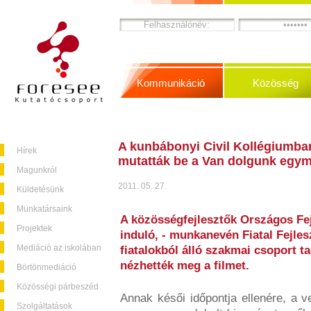
Kommunikáció
Közösség
A kunbábonyi Civil Kollégiumba
Hírek
mutatták be a Van dolgunk egym
Magunkról
2011. 05. 27.
Küldetésünk
Munkatársaink
A közösségfejlesztők Országos Fe
Projektek
induló, - munkanevén Fiatal Fejles
Mediáció az iskolában
fiatalokból álló szakmai csoport t
nézhették meg a filmet.
Börtönmediáció
Közösségi párbeszéd
Annak késői időpontja ellenére, a v
Szolgáltatások