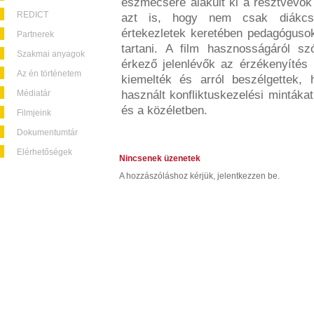
eszmecsere alakult ki a résztvevők 
REDICT
azt is, hogy nem csak diákcsop
értekezletek keretében pedagógusok
Partnerek
tartani. A film hasznosságáról 
Szakmai anyagok
érkező jelenlévők az érzékenyítés 
Az én történetem
kiemelték és arról beszélgettek, 
Médiatár
használt konfliktuskezelési mintáka
és a közéletben.
Filmjeink
Dokumentumtár
Elérhetőségek
Nincsenek üzenetek
A hozzászóláshoz kérjük, jelentkezzen be.