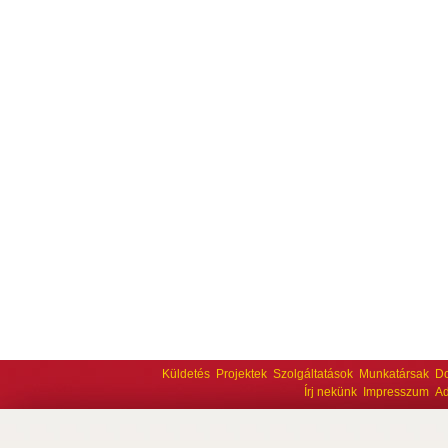
Küldetés
Projektek
Szolgáltatások
Munkatársak
D
Írj nekünk
Impresszum
Ad