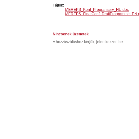
Fájlok:
MEREPS_Konf_Programterv_HU.doc
MEREPS_FinalConf_DraftProgramme_EN.
Nincsenek üzenetek
A hozzászóláshoz kérjük, jelentkezzen be.