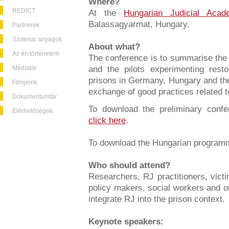
Where?
REDICT
At the
Hungarian Judicial Acad
Balassagyarmat, Hungary.
Partnerek
Szakmai anyagok
About what?
Az én történetem
The conference is to summarise the 
Médiatár
and the pilots experimenting resto
prisons in Germany, Hungary and the
Filmjeink
exchange of good practices related t
Dokumentumtár
To download the preliminary conf
Elérhetőségek
click here
.
To download the Hungarian program
Who should attend?
Researchers, RJ practitioners, victi
policy makers, social workers and ot
integrate RJ into the prison context.
Keynote speakers: