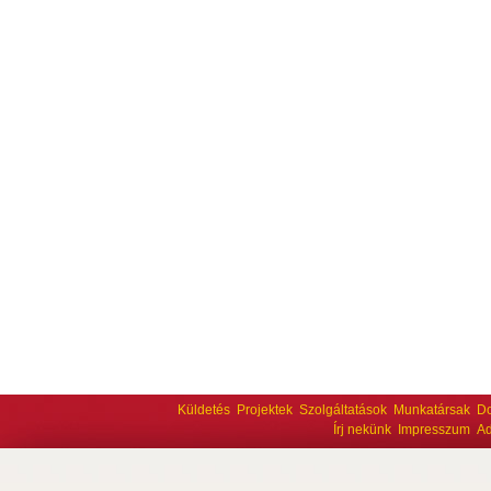
Küldetés
Projektek
Szolgáltatások
Munkatársak
D
Írj nekünk
Impresszum
Ad