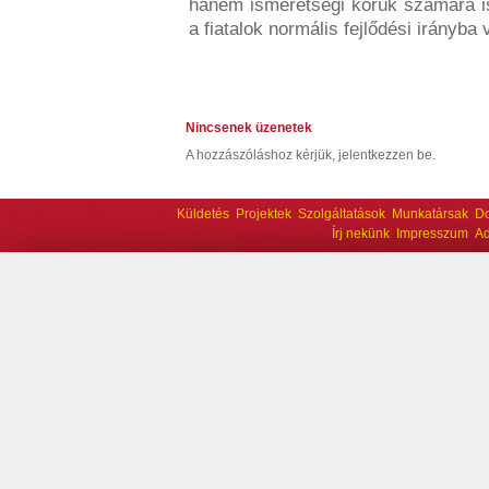
hanem ismeretségi körük számára is
a fiatalok normális fejlődési irányba 
Nincsenek üzenetek
A hozzászóláshoz kérjük, jelentkezzen be.
Küldetés
Projektek
Szolgáltatások
Munkatársak
D
Írj nekünk
Impresszum
Ad