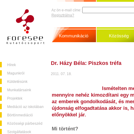
Az ön e-mail címe:
Regisztrálna?
Kommunikáció
Közösség
Dr. Házy Béla: Piszkos tréfa
Hírek
Magunkról
2011. 07. 18.
Küldetésünk
Ismételten m
Munkatársaink
mennyire nehéz kimozdítani egy me
Projektek
az emberek gondolkodását, és men
Mediáció az iskolában
újdonság elfogadtatása akkor is, 
előnyökkel jár.
Börtönmediáció
Közösségi párbeszéd
Mi történt?
Szolgáltatások