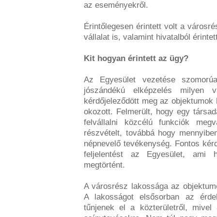
az eseményekről.
Érintőlegesen érintett volt a városr
vállalat is, valamint hivatalból érinte
Kit hogyan érintett az ügy?
Az Egyesület vezetése szomorúa
jószándékú elképzelés milyen vá
kérdőjeleződött meg az objektumok
okozott. Felmerült, hogy egy társ
felvállalni közcélú funkciók megv
részvételt, továbbá hogy mennyiben 
népnevelő tevékenység. Fontos kérd
feljelentést az Egyesület, ami
megtörtént.
A városrész lakossága az objektum
A lakosságot elsősorban az érde
tűnjenek el a közterületről, mivel