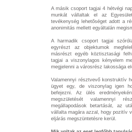
A másik csoport tagjai 4 hétvégi na
munkát vállaltak el az Egyesület
tevékenység lehetőséget adott a r
anonimitás mellett egyáltalán megis
A harmadik csoport tagjai szóróla
egyrészt az objektumok megfelelő
másrészt egyéb köztisztasági felh
tagjai a viszonylagos kényelem me
megjelenni a városrész lakossága e
Valamennyi résztvevő konstruktív h
ügyet egy, de viszonylag igen h
befejezni. Az ülés eredményekén
megszületését valamennyi ré
megállapodások betartását, az utá
vállalta magára azzal, hogy pozitív 
eljárás megszüntetésre kerül.
Mik voltak az eset legfőbb tanulsá