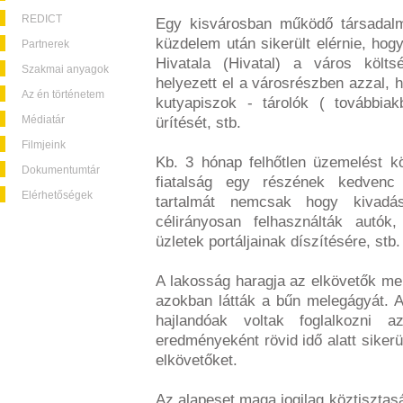
REDICT
Egy kisvárosban működő társadalm
küzdelem után sikerült elérnie, ho
Partnerek
Hivatala (Hivatal) a város költs
Szakmai anyagok
helyezett el a városrészben azzal, h
Az én történetem
kutyapiszok - tárolók ( továbbiak
Médiatár
ürítését, stb.
Filmjeink
Kb. 3 hónap felhőtlen üzemelést k
Dokumentumtár
fiatalság egy részének kedvenc 
Elérhetőségek
tartalmát nemcsak hogy kivadá
célirányosan felhasználták autók,
üzletek portáljainak díszítésére, stb.
A lakosság haragja az elkövetők mell
azokban látták a bűn melegágyát. A
hajlandóak voltak foglalkozni
eredményeként rövid idő alatt sikerül
elkövetőket.
Az alapeset maga jogilag köztisztas