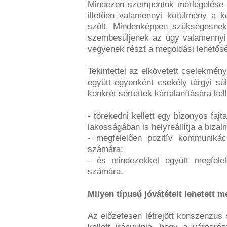
Mindezen szempontok mérlegelése e
illetően valamennyi körülmény a k
szólt. Mindenképpen szükségesnek 
szembesüljenek az ügy valamennyi
vegyenek részt a megoldási lehetős
Tekintettel az elkövetett cselekmé
együtt egyenként csekély tárgyi sú
konkrét sértettek kártalanítására kel
- törekedni kellett egy bizonyos fajt
lakosságában is helyreállítja a bizal
- megfelelően pozitív kommunikác
számára;
- és mindezekkel együtt megfelel
számára.
Milyen típusú jóvátételt lehetett 
Az előzetesen létrejött konszenzus 