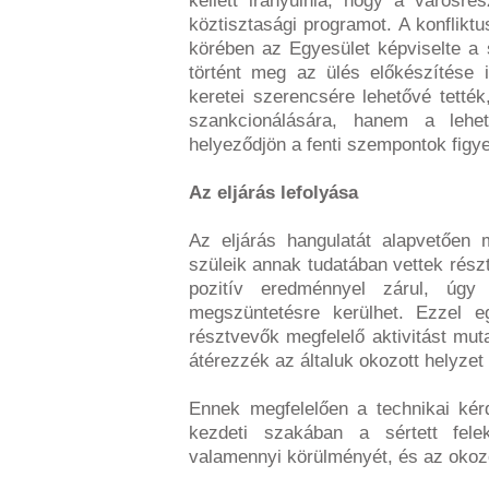
kellett irányulnia, hogy a városr
köztisztasági programot. A konflikt
körében az Egyesület képviselte a 
történt meg az ülés előkészítése i
keretei szerencsére lehetővé tett
szankcionálására, hanem a lehető
helyeződjön a fenti szempontok figy
Az eljárás lefolyása
Az eljárás hangulatát alapvetően 
szüleik annak tudatában vettek rész
pozitív eredménnyel zárul, úgy 
megszüntetésre kerülhet. Ezzel eg
résztvevők megfelelő aktivitást mu
átérezzék az általuk okozott helyzet 
Ennek megfelelően a technikai kér
kezdeti szakában a sértett fele
valamennyi körülményét, és az okoz