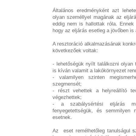
Általános eredményként azt lehete
olyan személlyel magának az eljárá
eddig nem is hallottak róla. Ennek
hogy az eljárás esetleg a jövőben is
A resztoráció alkalmazásának konkré
következőek voltak:
- lehetőségük nyílt találkozni olyan
is kíván valamit a lakókörnyezet ren
- valamilyen szinten megismerh
szegmensét;
- részt vehettek a helyreállító 
végezhettek;
- a szabálysértési eljárás me
fenyegetettségük, és semmilyen 
esetnek.
Az eset remélhetőleg tanulságul sz