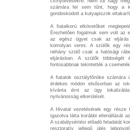
csínytevésekre. Nem túl nagy meg
számára fel sem tűnt, hogy a kö
gondoskodott a kutyapiszok eltakarít
A fiatalkorú elkövetőket meglepet
Érezhetően fogalmuk sem volt az el
az egész ügyet csak az eljárás
komolyan venni. A szülők egy rész
néhány szülő csak a hatósági ráb
eljárásban. A szülők többségét
fontosabbnak tekintették a csemeték
A fiatalok osztályfőnöke számára ú
érdekes módon elsősorban az isko
kívánta érni az ügy lokalizál
nyilvánosság elkerülését.
A Hivatal vezetésének egy része 
igazolva látta korábbi ellenállását
A szabálysértési előadó feladatát kor
resztoratív jellegű ülés lebony