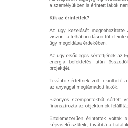
a személyükben is érintett lakók nem 
Kik az érintettek?
Az ügy kezelését megnehezítette 
viszont a felháborodáson túl eleinte 
ügy megoldása érdekében.
Az ügy elsődleges sértettjének az 
energia befektetés után összedől
projektjét.
További sértettnek volt tekinthető 
az anyaggal megtámadott lakók.
Bizonyos szempontokból sértett vo
finanszírozta az objektumok felállítá
Értelemszerűen érintettek voltak a 
képviselő szüleik, továbbá a fiatalo