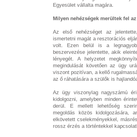
Egyesület vállalta magára.
Milyen nehézségek merültek fel a
Az első nehézséget az jelentette
ismertetni magát a resztorációs eljá
volt. Ezen belül is a legnagyob
beszervezése jelentette, akik eleint
lényegét. A helyzetet megkönnyít
megindulását követően az ügy uráv
viszont pozitívan, a kellő rugalmassá
az ő ráhatására a szülők is hajlandó
Az ügy viszonylag nagyszámú érint
kidolgozni, amelyben minden érint
derül. E mellett lehetőség szerin
megoldás közös kidolgozására, a
elkövetett cselekményekkel, másrés
rossz érzés a történtekkel kapcsolat