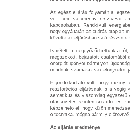
Az egész eljárás folyamán a legsze
volt, amit valamennyi résztvevő tan
kapcsolatban. Rendkívüli energiab
hogy egyáltalán az eljárás alapjait 
követte az eljárásban való részvéte
Ismételten meggyőződhettünk arról,
megszokott, bejáratott csatornából
energiát igényel bármilyen újdonság
mindenki számára csak előnyökkel j
Elgondolkodtató volt, hogy mennyi 
resztorációs eljárásnak is a végig 
sematikus és viszonylag egyszerű e
utánkövetés szintén sok idő- és ene
képzelhető el, hogy külön menedzsel
e technika, mégha bármily előrevivő 
Az eljárás eredménye