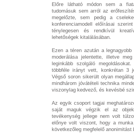
Előre látható módon sem a fiat
tudomásuk sem arról az erőfeszíté
megelőzte, sem pedig a cseleke
konferenciamodell előírásai szerint
ténylegesen és rendkívül kreatí
lehetőségek kitalálásában.
Ezen a téren azután a legnagyobb 
moderálása jelentette, illetve meg 
leginkább szolgáló megoldásokat.
többféle irányt vett, konkrétan 3 j
Végső soron sikerült olyan megálla
mindhárom jóvátételi technika minde
viszonylag kedvező, és kevésbé szi
Az egyik csoport tagjai meghatározo
saját maguk végzik el az objek
tevékenység jellege nem volt túlzo
előnye volt viszont, hogy a munka
következőleg megfelelő anonimitást 