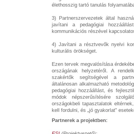
élethosszig tartó tanulás folyamatáb
3) Partnerszervezetek által haszná
javítani a pedagógiai hozzáállá
kommunikációs részével kapcsolato
4) Javítani a résztvevők nyelvi ko
kulturális örökséget.
Ezen tervek megvalósítása érdekébe
országának helyzetéről. A rendel
szakértők segítségével a part
általánosan alkalmazható metodológ
pedagógiai hozzáállást, és fejleszti
módok népszerűsítésére szolgá
országokbeli tapasztalatok eltérnek
kell fordulni, és „jó gyakorlat” esete
Partnerek a projektben:
ESI
(Projektvezető):