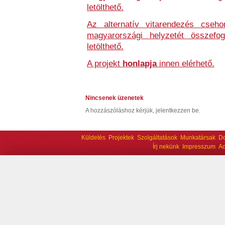
letölthető.
Az alternatív vitarendezés csehor
magyarországi helyzetét összefo
letölthető.
A projekt
honlapja
innen elérhető.
Nincsenek üzenetek
A hozzászóláshoz kérjük, jelentkezzen be.
Küldetés
Projektek
Szolgáltatások
Munkatársak
D
Írj nekünk
Impresszum
Ad