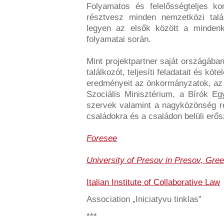
Folyamatos és felelősségteljes ko
résztvesz minden nemzetközi talá
legyen az elsők között a mindenko
folyamatai során.
Mint projektpartner saját országába
találkozót, teljesíti feladatait és kö
eredményeit az önkormányzatok, az
Szociális Minisztérium, a Bírók E
szervek valamint a nagyközönség ré
családokra és a családon belüli erős
Foresee
University of Presov in Presov, Gree
Italian Institute of Collaborative Law
Association „Iniciatyvu tinklas”
***