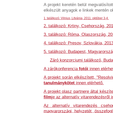
A projekt keretén belül megvalósítot
elkészült anyagok e linkek mentén o
1. találkozó: Vilnius, Litvánia,
2011. október 3-4
.
2. találkozó: Krtiny, Csehország, 20
3. találkozó: Róma, Olaszország, 20
4. találkozó: Presov, Szlovákia, 2013
5. találkozó: Budapest, Magyarorszá
Záró konzorciumi találkozó, Bud
A zárókonferencia
fotói
innen elérhe
A projekt során elkészített, "Resolv
tanulmánykötet
innen elérhető.
A projekt olasz partnere által készí
film
je az alternatív vitarendezésről 
Az alternatív vitarendezés csehor
magyarországi helyzetét összefog