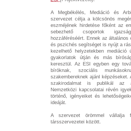
A Megbékélés, Mediáció és Arbi
szervezet célja a kölcsönös megé
eszméjének hirdetése főként az em
sebezhető csoportok igazság
hozzáféréséért. Ennek az általános
és pszichés segítséget is nyújt a r
kezelhető helyzetekben mediáció ú
gyakorlatok útján és más bíróság
keresztül. Az ESI egyben egy tov
bíróknak, szociális munkáso
szakembereknek ajánl képzéseket. 
szakirodalmat is publikál az a
Nemzetközi kapcsolatai révén igyek
történő, igényeiket és lehetőségei
ideáját.
A szervezet örömmel vállalja 
társszervezetei között.