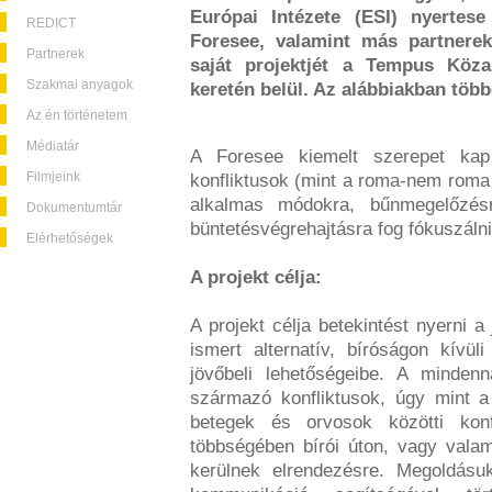
Európai Intézete (ESI) nyertes
REDICT
Foresee, valamint más partnerek
Partnerek
saját projektjét a Tempus Köza
Szakmai anyagok
keretén belül. Az alábbiakban több
Az én történetem
Médiatár
A Foresee kiemelt szerepet kap
Filmjeink
konfliktusok (mint a roma-nem roma 
alkalmas módokra, bűnmegelőzésre
Dokumentumtár
büntetésvégrehajtásra fog fókuszálni
Elérhetőségek
A projekt célja:
A projekt célja betekintést nyerni 
ismert alternatív, bíróságon kívüli
jövőbeli lehetőségeibe. A mindenn
származó konfliktusok, úgy mint a
betegek és orvosok közötti konf
többségében bírói úton, vagy valam
kerülnek elrendezésre. Megoldásuk