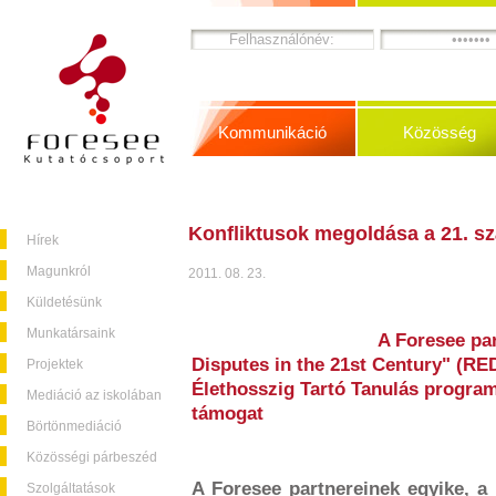
Kommunikáció
Közösség
Konfliktusok megoldása a 21. s
Hírek
Magunkról
2011. 08. 23.
Küldetésünk
Munkatársaink
A Foresee par
Disputes in the 21st Century" (RE
Projektek
Élethosszig Tartó Tanulás progra
Mediáció az iskolában
támogat
Börtönmediáció
Közösségi párbeszéd
A Foresee partnereinek egyike, a
Szolgáltatások