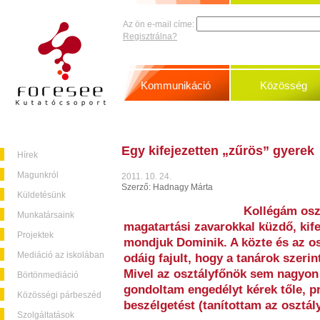
Az ön e-mail címe:
Regisztrálna?
Kommunikáció
Közösség
Egy kifejezetten „zűrös” gyerek
Hírek
Magunkról
2011. 10. 24.
Szerző: Hadnagy Márta
Küldetésünk
Kollégám oszt
Munkatársaink
magatartási zavarokkal küzdő, kif
Projektek
mondjuk Dominik. A közte és az osz
Mediáció az iskolában
odáig fajult, hogy a tanárok szerint
Mivel az osztályfőnök sem nagyon t
Börtönmediáció
gondoltam engedélyt kérek tőle, p
Közösségi párbeszéd
beszélgetést (tanítottam az osztál
Szolgáltatások