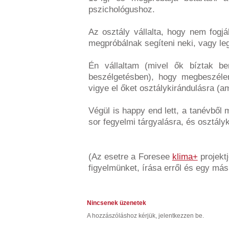
pszichológushoz.
Az osztály vállalta, hogy nem fogj
megpróbálnak segíteni neki, vagy le
Én vállaltam (mivel ők bíztak b
beszélgetésben), hogy megbeszéle
vigye el őket osztálykirándulásra (am
Végül is happy end lett, a tanévből 
sor fegyelmi tárgyalásra, és osztályk
(Az esetre a Foresee
klima+
projekt
figyelmünket, írása erről és egy más
Nincsenek üzenetek
A hozzászóláshoz kérjük, jelentkezzen be.