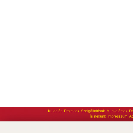
Küldetés
Projektek
Szolgáltatások
Munkatársak
D
Írj nekünk
Impresszum
Ad