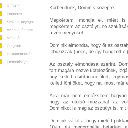
REDICT
Körbeültünk, Dominik középre.
Partnerek
Megkértem, mondja el, miért is 
Szakmai anyagok
megkértem az osztályt, ne szakítsák
Az én történetem
a véleményüket.
Médiatár
Dominik elmondta, hogy őt az osztály
Filmjeink
lebuzizzák (bocs, de így hangzott el)
Dokumentumtár
Elérhetőségek
Az osztály elmondása szerint, Dom
tart magára nézve kötelezőnek, izg
úgy kellett csitítanom őket, egym
kellett lőni őket, hogy na, most már e
Arra már nem emlékszem hogyan fo
hogy az utolsó mozzanat az vol
Dominikot is meg az osztályt is, mit 
Dominik vállalta, hogy mielőtt pukk
10-ig, és megpróbálja betartani 