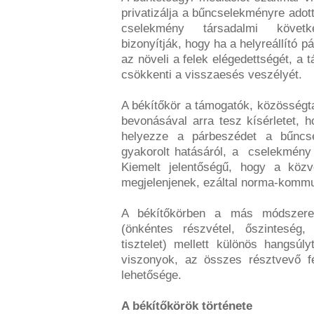
privatizálja a bűncselekményre adot
cselekmény társadalmi követk
bizonyítják, hogy ha a helyreállító 
az növeli a felek elégedettségét, a 
csökkenti a visszaesés veszélyét.
A békítőkör a támogatók, közösségt
bevonásával arra tesz kísérletet, 
helyezze a párbeszédet a bűncsel
gyakorolt hatásáról, a cselekmény 
Kiemelt jelentőségű, hogy a közv
megjelenjenek, ezáltal norma-kommun
A békítőkörben a más módszerek
(önkéntes részvétel, őszinteség,
tisztelet) mellett különös hangsúl
viszonyok, az összes résztvevő fé
lehetősége.
A békítőkörök története