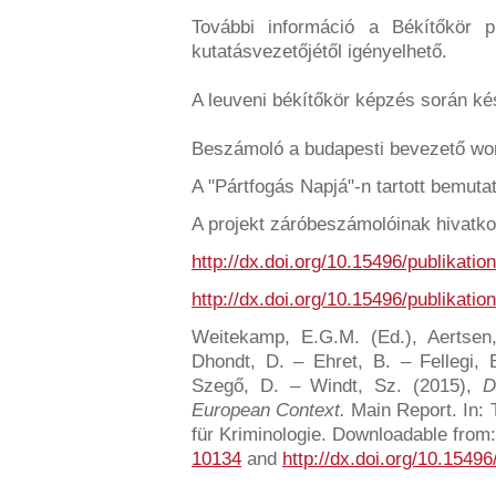
További információ a Békítőkör p
kutatásvezetőjétől igényelhető.
A leuveni békítőkör képzés során ké
Beszámoló a budapesti bevezető wo
A "Pártfogás Napjá"-n tartott bemut
A projekt záróbeszámolóinak hivatko
http://dx.doi.org/10.15496/publikatio
http://dx.doi.org/10.15496/publikatio
Weitekamp, E.G.M. (Ed.), Aertsen
Dhondt, D. – Ehret, B. – Fellegi, 
Szegő, D. – Windt, Sz. (2015),
D
European Context.
Main Report. In: T
für Kriminologie. Downloadable from
10134
and
http://dx.doi.org/10.15496