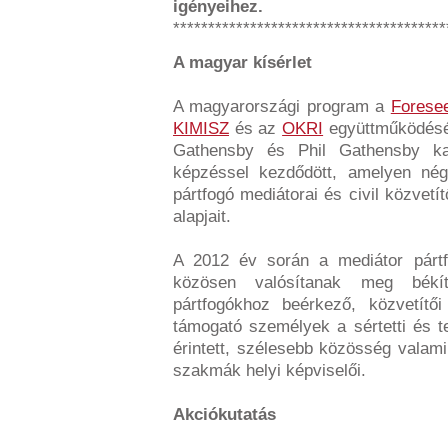
igényeihez.
***************************************
A magyar kísérlet
A magyarországi program a
Foresee
KIMISZ
és az
OKRI
együttműködésév
Gathensby és Phil Gathensby kana
képzéssel kezdődött, amelyen né
pártfogó mediátorai és civil közvetí
alapjait.
A 2012 év során a mediátor pártfo
közösen valósítanak meg békí
pártfogókhoz beérkező, közvetítői 
támogató személyek a sértetti és t
érintett, szélesebb közösség valami
szakmák helyi képviselői.
Akciókutatás