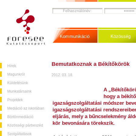
Kommunikáció
Közösség
Bemutatkoznak a Békítőkörök
Hírek
Magunkról
2012. 03. 18.
Küldetésünk
A „Békítőkör
Munkatársaink
hogy a békítő
Projektek
igazságszolgáltatási módszer beve
Mediáció az iskolában
igazságszolgáltatási rendszereiben
eljárás, mely a bűncselekmény áld
Börtönmediáció
kör bevonására törekszik.
Közösségi párbeszéd
Szolgáltatások