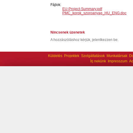
Fájlok:
EU-Project-Summary.pdf
PMC_korok_szoroanyag_HU_ENG.doc
Nincsenek üzenetek
A hozzászóláshoz kérjük, jelentkezzen be.
Küldetés
Projektek
Szolgáltatások
Munkatársak
D
Írj nekünk
Impresszum
Ad