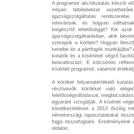
A programot akciókutatás készíti elő
milyen feltételekkel vezethe
igazságszolgáltatás rendszeréb
relevánsak, és hogyan válhatnak
kiegészítő lehetőséggé? Kik azo
igazságszolgáltatásban, akik bevo
szerepük a körben? Hogyan illesz
keretbe és a pártfogók munkájába? 
kutatók és a kísérletet végző facili
beavatkozást. E kölcsönös reflex
kísérleti programot, valamint értéke
A köröket folyamatértékelő kutatá
résztvevők körökkel való elége
felelősségvállalással, megbocsátássa
egyaránt vizsgálják. A kísérlet vég
következtetéseit a 2013 őszéig me
németországi tapasztalatokat össz
fogja összefoglalni. Eredményeink
oldalon.