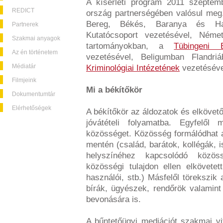
A kísérleti program 2011 szepte
REDICT
ország partnerségében valósul me
Bereg, Békés, Baranya és Ha
Partnerek
Kutatócsoport vezetésével, Néme
Szakmai anyagok
tartományokban, a
Tübingeni E
Az én történetem
vezetésével, Beligumban Flandr
Médiatár
Kriminológiai Intézetének
vezetéséve
Filmjeink
Mi a békítőkör
Dokumentumtár
Elérhetőségek
A békítőkör az áldozatok és elkövető
jóvátételi folyamatba. Egyfelől m
közösséget. Közösség formálódhat a 
mentén (család, barátok, kollégák, is
helyszínéhez kapcsolódó közös
közösségi tulajdon ellen elkövet
használói, stb.) Másfelől törekszik 
bírák, ügyészek, rendőrök valamin
bevonására is.
A bűntetőügyi mediációt szakmai vi