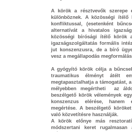
A körök a résztvevők szerepe é
különböznek. A közösségi ítélő
konfliktussal, (esetenként bűncs
alternatívát a hivatalos igazsá
közösségi bírósági ítélő körök
igazságszolgáltatás formális int
jut konszenzusra, de a bíró ügy
vesz a megállapodás megformálás
A gyógyító körök célja a bűncse
traumatikus élményt átélt e
megtapasztalhatja a támogatást, 
mélyebben megértheti az áldoz
beszélgető körök vélemények egy
konszenzus elérése, hanem 
megértése. A beszélgető körök
való közvetítésre használják.
A körök előnye más resztorat
módszertani keret rugalmasan 