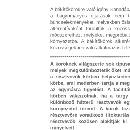
A békítőkörökre való igény Kanadába
a hagyományos eljárások nem tu
bűncselekményeket, melyekben ősla
alternatívaként fordultak a közöss
módszereihez, melyeket megpróbálta
környezetbe. A békítőkörök sikeré
közösségekben való alkalmazás felé
***************************************
A köröknek világszerte sok típusa
melyek megkülönböztetik őket má
a résztvevők körben helyezkedne
körbe, ami mederben tartja a megs
az egymásra figyelést. A facilitá
körben válaszolnak, ha a tárgy
különböző hátterű résztvevők e
környezetet teremt. A körök bi
résztvevőre vonatkozó titoktartás
résztvevők közösen alakítják ki 
irányelveit.