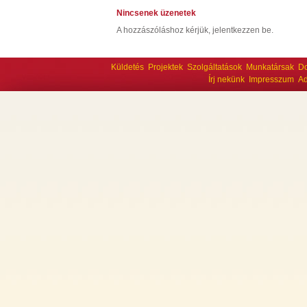
Nincsenek üzenetek
A hozzászóláshoz kérjük, jelentkezzen be.
Küldetés
Projektek
Szolgáltatások
Munkatársak
D
Írj nekünk
Impresszum
Ad