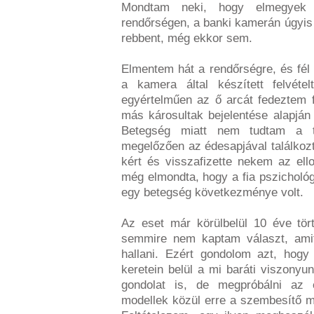
Mondtam neki, hogy elmegyek é
rendőrségen, a banki kamerán úgyis l
rebbent, még ekkor sem.
Elmentem hát a rendőrségre, és fél
a kamera által készített felvéte
egyértelműen az ő arcát fedeztem 
más károsultak bejelentése alapján 
Betegség miatt nem tudtam a t
megelőzően az édesapjával találko
kért és visszafizette nekem az ell
még elmondta, hogy a fia pszichológu
egy betegség következménye volt.
Az eset már körülbelül 10 éve tör
semmire nem kaptam választ, amit
hallani. Ezért gondolom azt, hogy 
keretein belül a mi baráti viszonyu
gondolat is, de megpróbálni az eg
modellek közül erre a szembesítő mo