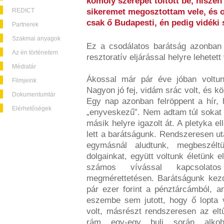
komoly szerepet töltött be, hiszen
REDICT
sikeremet megosztottam vele, és ol
csak ő Budapesti, én pedig vidéki 
Partnerek
Szakmai anyagok
Ez a csodálatos barátság azonban
Az én történetem
resztoratív eljárással helyre lehetett
Médiatár
Ákossal már pár éve jóban voltu
Filmjeink
Nagyon jó fej, vidám srác volt, és k
Dokumentumtár
Egy nap azonban felröppent a hír, 
Elérhetőségek
„enyveskezű”. Nem adtam túl sokat 
másik helyre igazolt át. A pletyka 
lett a barátságunk. Rendszeresen ut
egymásnál aludtunk, megbeszél
dolgainkat, együtt voltunk életünk 
számos vívással kapcsolato
megmérettetésen. Barátságunk kezd
pár ezer forint a pénztárcámból, am
eszembe sem jutott, hogy ő lopta 
volt, másrészt rendszeresen az elt
rám egy-egy buli során alkoh