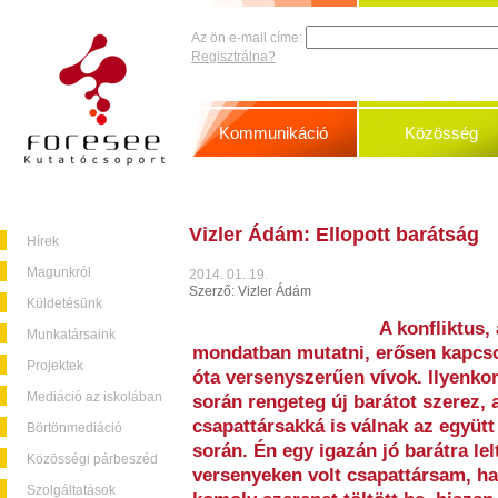
Az ön e-mail címe:
Regisztrálna?
Kommunikáció
Közösség
Vizler Ádám: Ellopott barátság
Hírek
Magunkról
2014. 01. 19.
Szerző: Vizler Ádám
Küldetésünk
A konfliktus,
Munkatársaink
mondatban mutatni, erősen kapcso
Projektek
óta versenyszerűen vívok. Ilyenkor
Mediáció az iskolában
során rengeteg új barátot szerez, 
csapattársakká is válnak az együt
Börtönmediáció
során. Én egy igazán jó barátra l
Közösségi párbeszéd
versenyeken volt csapattársam, h
Szolgáltatások