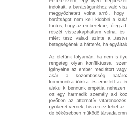
Feltételezem, egy ilyen megbeszé
indokait, a barátságunkhoz való vis
meggyőzhetett volna arról, hogy 
barátságot nem kell kidobni a ku
fontos, hogy az emberekbe, főleg a 
részét visszakaphattam volna, és
miért tesz valaki szinte a „testv
betegségének a hátterét, ha egyáltalá
Az életünk folyamán, ha nem is il
rengeteg olyan konfliktussal sz
igényelne az ember mediátort vagy f
akár a közömbösség határ
kommunikációinkat és emellett az 
alakul ki bennünk empátia, nehezen 
ott egy harmadik személy aki köz
jövőben az alternatív vitarendez
gyökeret vernek, hiszen ez lehet az
de békésebben működő társadalomn