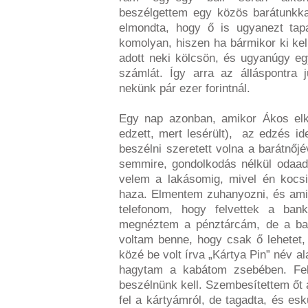
beszélgettem egy közös barátunkkal
elmondta, hogy ő is ugyanezt tapa
komolyan, hiszen ha bármikor ki kel
adott neki kölcsön, és ugyanúgy eg
számlát. Így arra az álláspontra 
nekünk pár ezer forintnál.
Egy nap azonban, amikor Ákos elk
edzett, mert lesérült), az edzés id
beszélni szeretett volna a barátnő
semmire, gondolkodás nélkül odaadt
velem a lakásomig, mivel én kocsi
haza. Elmentem zuhanyozni, és amiko
telefonom, hogy felvettek a bank
megnéztem a pénztárcám, de a ban
voltam benne, hogy csak ő lehetet
közé be volt írva „Kártya Pin” név a
hagytam a kabátom zsebében. Felh
beszélnünk kell. Szembesítettem őt 
fel a kártyámról, de tagadta, és es