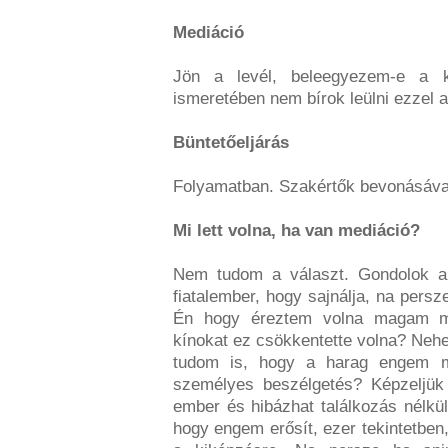
Mediáció
Jön a levél, beleegyezem-e a k
ismeretében nem bírok leülni ezzel 
Büntetőeljárás
Folyamatban. Szakértők bevonásáva
Mi lett volna, ha van mediáció?
Nem tudom a választ. Gondolok ar
fiatalember, hogy sajnálja, na persz
Én hogy éreztem volna magam m
kínokat ez csökkentette volna? Neh
tudom is, hogy a harag engem mé
személyes beszélgetés? Képzeljük
ember és hibázhat találkozás nélkü
hogy engem erősít, ezer tekintetben