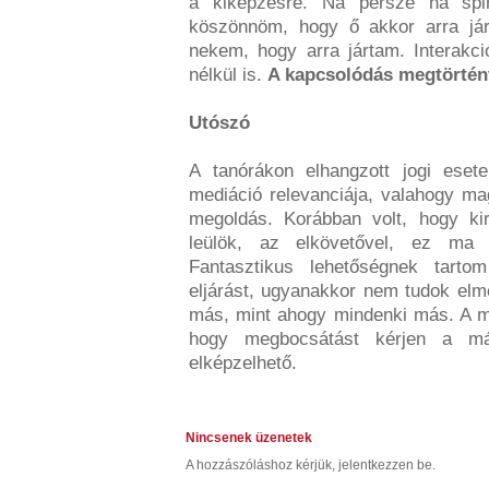
a kiképzésre. Na persze ha spi
köszönnöm, hogy ő akkor arra já
nekem, hogy arra jártam. Interakci
nélkül is.
A kapcsolódás megtörtén
Utószó
A tanórákon elhangzott jogi eset
mediáció relevanciája, valahogy mag
megoldás. Korábban volt, hogy kir
leülök, az elkövetővel, ez ma
Fantasztikus lehetőségnek tart
eljárást, ugyanakkor nem tudok elm
más, mint ahogy mindenki más. A m
hogy megbocsátást kérjen a m
elképzelhető.
Nincsenek üzenetek
A hozzászóláshoz kérjük, jelentkezzen be.