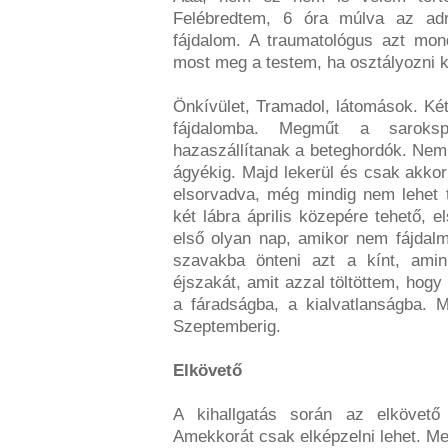
Felébredtem, 6 óra múlva az adr
fájdalom. A traumatológus azt mon
most meg a testem, ha osztályozni ke
Önkívület, Tramadol, látomások. Ké
fájdalomba. Megműt a saroksp
hazaszállítanak a beteghordók. Nem
ágyékig. Majd lekerül és csak akko
elsorvadva, még mindig nem lehet ta
két lábra április közepére tehető, 
első olyan nap, amikor nem fájdalm
szavakba önteni azt a kínt, ami
éjszakát, amit azzal töltöttem, hogy
a fáradságba, a kialvatlanságba. Ma
Szeptemberig.
Elkövető
A kihallgatás során az elkövető 
Amekkorát csak elképzelni lehet. Me