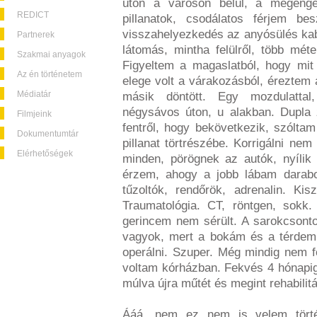
úton a városon belül, a megenged
REDICT
pillanatok, csodálatos férjem be
visszahelyezkedés az anyósülés kab
Partnerek
látomás, mintha felülről, több mé
Szakmai anyagok
Figyeltem a magaslatból, hogy mit c
Az én történetem
elege volt a várakozásból, éreztem a 
Médiatár
másik döntött. Egy mozdulattal,
négysávos úton, u alakban. Dupla 
Filmjeink
fentről, hogy bekövetkezik, szóltam
Dokumentumtár
pillanat törtrészébe. Korrigálni nem
Elérhetőségek
minden, pörögnek az autók, nyílik
érzem, ahogy a jobb lábam darabokr
tűzoltók, rendőrök, adrenalin. Ki
Traumatológia. CT, röntgen, sokk
gerincem nem sérült. A sarokcsont
vagyok, mert a bokám és a térdem 
operálni. Szuper. Még mindig nem 
voltam kórházban. Fekvés 4 hónapig?
múlva újra műtét és megint rehabilit
Ááá, nem ez nem is velem történ