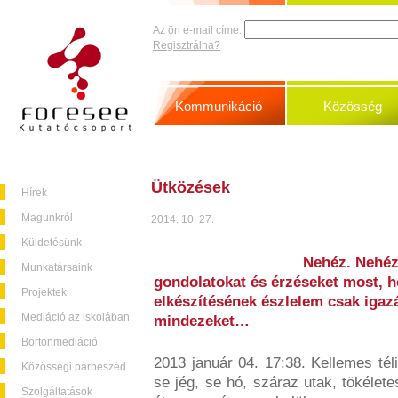
Az ön e-mail címe:
Regisztrálna?
Kommunikáció
Közösség
Ütközések
Hírek
Magunkról
2014. 10. 27.
Küldetésünk
Nehéz. Nehéz 
Munkatársaink
gondolatokat és érzéseket most, ho
Projektek
elkészítésének észlelem csak ig
Mediáció az iskolában
mindezeket…
Börtönmediáció
2013 január 04. 17:38. Kellemes téli 
Közösségi párbeszéd
se jég, se hó, száraz utak, tökélet
Szolgáltatások