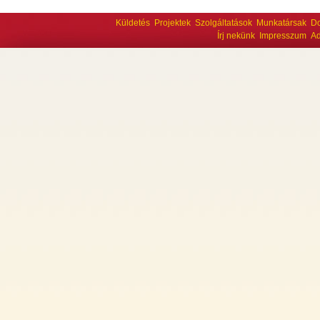
Küldetés
Projektek
Szolgáltatások
Munkatársak
D
Írj nekünk
Impresszum
Ad