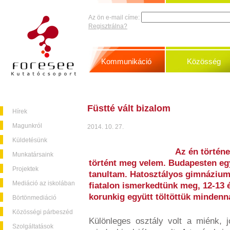
Az ön e-mail címe:
Regisztrálna?
Kommunikáció
Közösség
Füstté vált bizalom
Hírek
Magunkról
2014. 10. 27.
Küldetésünk
Az én történ
Munkatársaink
történt meg velem. Budapesten eg
Projektek
tanultam. Hatosztályos gimnázium
Mediáció az iskolában
fiatalon ismerkedtünk meg, 12-13 
korunkig együtt töltöttük mindenna
Börtönmediáció
Közösségi párbeszéd
Különleges osztály volt a miénk, 
Szolgáltatások