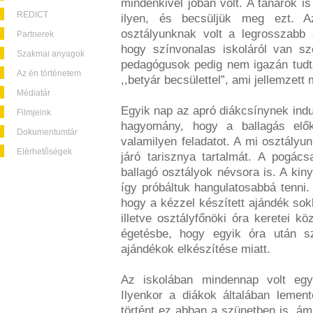
mindenkivel jóban volt. A tanárok is
REDICT
ilyen, és becsüljük meg ezt. 
osztályunknak volt a legrosszabb 
Partnerek
hogy színvonalas iskoláról van sz
Szakmai anyagok
pedagógusok pedig nem igazán tudt
Az én történetem
,,betyár becsülettel”, ami jellemzett 
Médiatár
Egyik nap az apró diákcsínynek induló
Filmjeink
hagyomány, hogy a ballagás elők
Dokumentumtár
valamilyen feladatot. A mi osztályun
Elérhetőségek
járó tarisznya tartalmát. A pogác
ballagó osztályok névsora is. A kin
így próbáltuk hangulatosabbá tenni.
hogy a kézzel készített ajándék sok
illetve osztályfőnöki óra keretei köz
égetésbe, hogy egyik óra után s
ajándékok elkészítése miatt.
Az iskolában mindennap volt eg
Ilyenkor a diákok általában lemen
történt ez abban a szünetben is, á