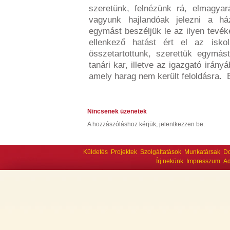
szeretünk, felnézünk rá, elmagya
vagyunk hajlandóak jelezni a há
egymást beszéljük le az ilyen tevék
ellenkező hatást ért el az isko
összetartottunk, szerettük egymást
tanári kar, illetve az igazgató irány
amely harag nem került feloldásra. E
Nincsenek üzenetek
A hozzászóláshoz kérjük, jelentkezzen be.
Küldetés
Projektek
Szolgáltatások
Munkatársak
D
Írj nekünk
Impresszum
Ad