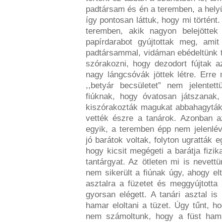
padtársam és én a teremben, a helyü
így pontosan láttuk, hogy mi történt
teremben, akik nagyon belejöttek
papírdarabot gyújtottak meg, amit
padtársammal, vidáman ebédeltünk t
szórakozni, hogy dezodort fújtak 
nagy lángcsóvák jöttek létre. Erre 
,,betyár becsületet” nem jelente
fiúknak, hogy óvatosan játszanak,
kiszórakozták magukat abbahagyták
vették észre a tanárok. Azonban az
egyik, a teremben épp nem jelenlév
jó barátok voltak, folyton ugratták 
hogy kicsit megégeti a barátja fizik
tantárgyat. Az ötleten mi is nevet
nem sikerült a fiúnak úgy, ahogy elt
asztalra a füzetet és meggyújtotta 
gyorsan elégett. A tanári asztal is
hamar eloltani a tüzet. Úgy tűnt, 
nem számoltunk, hogy a füst hama