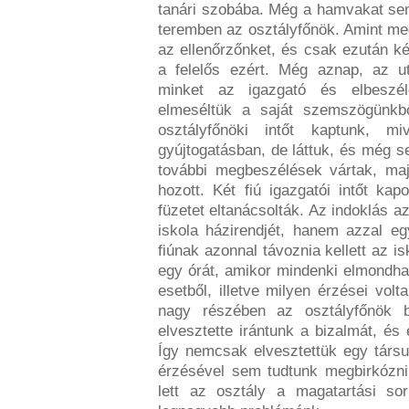
tanári szobába. Még a hamvakat sem 
teremben az osztályfőnök. Amint me
az ellenőrzőnket, és csak ezután kér
a felelős ezért. Még aznap, az ut
minket az igazgató és elbeszél
elmeséltük a saját szemszögünkb
osztályfőnöki intőt kaptunk, 
gyújtogatásban, de láttuk, és még se
további megbeszélések vártak, majd
hozott. Két fiú igazgatói intőt kap
füzetet eltanácsolták. Az indoklás 
iskola házirendjét, hanem azzal eg
fiúnak azonnal távoznia kellett az is
egy órát, amikor mindenki elmondhat
esetből, illetve milyen érzései vol
nagy részében az osztályfőnök b
elvesztette irántunk a bizalmát, és 
Így nemcsak elvesztettük egy társ
érzésével sem tudtunk megbirkózni
lett az osztály a magatartási s