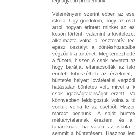
legnagyobb problémánk.
Véleményem szerint ebben az eset
iskola. Úgy gondolom, hogy az oszt
arról hogyan érintett minket az e
későn történt, valamint a kivitelez
alkalmazta volna a resztoratív tec
egész osztályt a döntéshozatalb
végződik a történet. Megkérdezhették 
a füzete, hiszen ő csak nevetett a
hogy barátját eltanácsolták az isk
érintett kibeszélheti az érzelmeit
büntetés helyett jóvátétellel végző
hatástalan büntetés volt, mivel a f
csak igazságtalanságot érzett. V
könnyebben feldolgoztuk volna a tör
vontuk volna le az esetből. Hisze
maradt bennünk. A saját bünteté
méltánytalannak éreztem, és a
tanároknak, ha valaki az iskola 
semmit a büntetésem. Hasznos lett