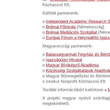
Közhasznú Kft.
Külföldi partnereink:
o
Independent Academic Research S
o
Brémai Főiskola
(Németország)
o
Brémai Mediációs Szolgálat
(Néme
o
Európai Fórum a Helyreállító Igazs
Magyarországi partnereink:
o
Balassagyarmati Fegyház és Bört
o
Igazságügyi Hivatal
o
Magyar Bíróképző Akadémia
o
Közösségi Szolgáltatások Alapítv
o Magyar Bűnmegelőzési és Börtönm
o Innokut Nonprofit Közhasznú Kft.
További információkért kattintson a
A projekt magyar nyelvű szóróla
megtekinthető.