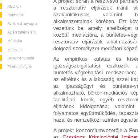
A projekt során a résztvevő partner
REDICT
a resztoratív eljárások iránti att
szakpolitikusok, valamint bü
Partnerek
alkalmazottainak körében. Ezt köv
Szakmai anyagok
vezetünk be, amely lehetőséget t
Az én történetem
közötti mediációra, a büntetés-végr
Médiatár
resztoratív eljárások alkalmazásár
dolgozó személyzet mediátori képzé
Filmjeink
Dokumentumtár
Az empirikus kutatás és kísérl
igazságszolgáltatási eszközök 
Elérhetőségek
büntetés-végrehajtási rendszerben;
az elítéltek és a lakosság ezzel kap
az igazságügyi és büntetés-vé
alkalmazható, börtön-mediációs ké
facilitáció, körök, egyéb resztor
eljárások kidolgozása; valamin
folyamatos együttműködés, tapaszta
hazai és nemzetközi szinten egyarán
A projekt konzorciumvezetője a For
az
Országos Kriminológiai Intézet