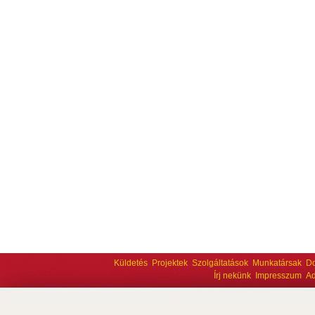
Küldetés
Projektek
Szolgáltatások
Munkatársak
D
Írj nekünk
Impresszum
Ad