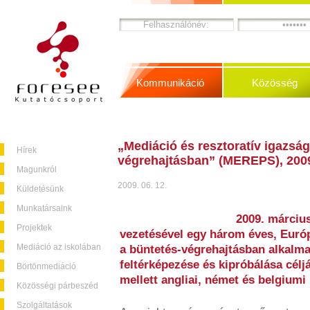
Kommunikáció
Közösség
„Mediáció és resztoratív igazság
Hírek
végrehajtásban” (MEREPS), 200
Magunkról
2009. 06. 12.
Küldetésünk
Munkatársaink
2009. márciu
Projektek
vezetésével egy három éves, Európ
Mediáció az iskolában
a büntetés-végrehajtásban alkalm
feltérképezése és kipróbálása cél
Börtönmediáció
mellett angliai, német és belgiumi
Közösségi párbeszéd
Szolgáltatások