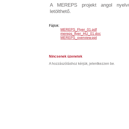
A MEREPS projekt angol nyelvű
letölthető.
Fájlok:
MEREPS_Flyer_01.pdf
mereps_flyer_HU_01.doc
MEREPS_overview.ppt
Nincsenek üzenetek
A hozzászóláshoz kérjük, jelentkezzen be.