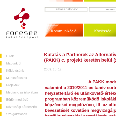
Kommunikáció
Közösség
Kutatás a Partnerek az Alternatí
Hírek
(PAKK) c. projekt keretén belül 
Magunkról
2009. 10. 12.
Küldetésünk
Munkatársaink
A PAKK model
Projektek
valamint a 2010/2011-es tanév sor
Mediáció az iskolában
helyzetfeltáró és utánkövető-érté
programban közreműködő iskolákba
Börtönmediáció
képzéseket megelőzően, ill. az alt
Közösségi párbeszéd
bevezetését követően megvizsgálja
Szolgáltatások