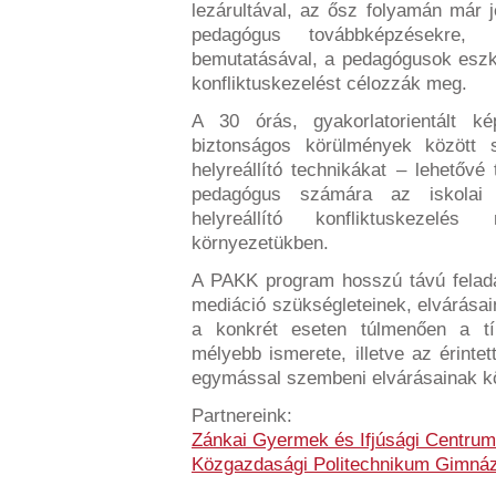
lezárultával, az ősz folyamán már j
pedagógus továbbképzésekre,
bemutatásával, a pedagógusok eszk
konfliktuskezelést célozzák meg.
A 30 órás, gyakorlatorientált 
biztonságos körülmények között s
helyreállító technikákat – lehetőv
pedagógus számára az iskolai
helyreállító konfliktuskezelé
környezetükben.
A PAKK program hosszú távú feladat
mediáció szükségleteinek, elvárásai
a konkrét eseten túlmenően a tí
mélyebb ismerete, illetve az érinte
egymással szembeni elvárásainak kö
Partnereink:
Zánkai Gyermek és Ifjúsági Centrum
Közgazdasági Politechnikum Gimná