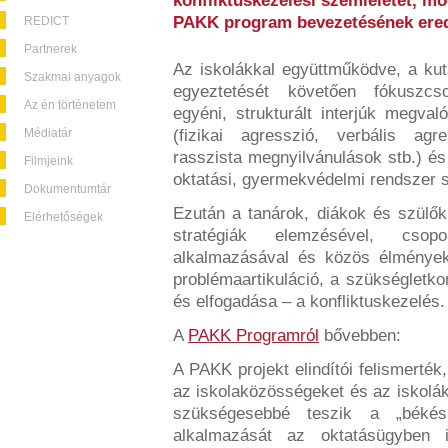
konfliktuskezelési szemléletét, mód
PAKK program bevezetésének ere
REDICT
Partnerek
Az iskolákkal együttműködve, a kut
Szakmai anyagok
egyeztetését követően fókuszcso
Az én történetem
egyéni, strukturált interjúk megval
Médiatár
(fizikai agresszió, verbális agre
rasszista megnyilvánulások stb.) és
Filmjeink
oktatási, gyermekvédelmi rendszer s
Dokumentumtár
Ezután a tanárok, diákok és szülő
Elérhetőségek
stratégiák elemzésével, csop
alkalmazásával és közös élmények
problémaartikuláció, a szükségletk
és elfogadása – a konfliktuskezelés.
A
PAKK Programról
bővebben:
A PAKK projekt elindítói felismerték
az iskolaközösségeket és az iskolák
szükségesebbé teszik a „békés
alkalmazását az oktatásügyben