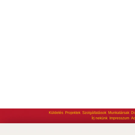
Küldetés
Projektek
Szolgáltatások
Munkatársak
D
Írj nekünk
Impresszum
Ad