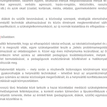
szélgetésekkel, valamint egyéni, strukturált interjúk megvalósításával mérjük fel
izikai agresszió, verbális agresszió, lopás-rongálás, kiközösítés, rasszis
stb.) és azok okait (család, kortársak, média, oktatási, gyermekvédelmi rendsz
 diákok és szülők bevonásával, a közösségi szerepek, stratégiák elemzéséve
lomépítő technikák alkalmazásával és közös élmények megteremtésével válh
aartikuláció, a szükségletkommunikáció, az új normák kialakítása és elfogadása –
l
bővebben:
ndítói felismerték, hogy az elharapódzó iskolai erőszak, az iskolaközösségeket és 
tét is megosztó viták, egyre szükségesebbé teszik a „békés problémamegoldá
lmazását az oktatásügyben is. Közel egy éves műhelymunka lezárultával, az ő
entkezni lehet azokra az akkreditált pedagógus továbbképzésekre, melyek
let bemutatásával, a pedagógusok eszköztárának bővítésével a hatékonya
 célozzák meg.
latorientált képzés – mely során a résztvevők biztonságos körülmények közö
és gyakorolhatják a helyreállító technikákat – lehetővé teszi az anyaintézmény
us számára az iskolai közösségek megerősítését, és a helyreállító konfliktuskezel
tálását saját környezetükben.
sszú távú feladatai közé tartozik a hazai közoktatási mediáció szükségleteine
ehetőségeinek feltérképezése, a konkrét eseten túlmenően a típuskonfliktusok 
lyebb ismerete, illetve az érintett felek (pedagógusok, diákok, szülők) egymáss
nak közelítése is.