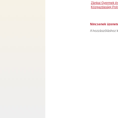
Zánkai Gyermek és 
Közgazdasági Pol
Nincsenek üzenet
A hozzászóláshoz k