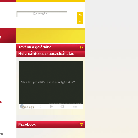
hu
en
ó
Tovább a galériába
Helyreállító igazságszolgáltatás
és
Facebook
en