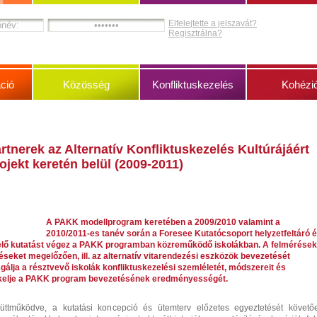
Elfelejtette a jelszavát?
Regisztrálna?
ció
Közösség
Konfliktuskezelés
Kohézi
rtnerek az Alternatív Konfliktuskezelés Kultúrájáért
ojekt keretén belül (2009-2011)
A PAKK modellprogram keretében a 2009/2010 valamint a
2010/2011-es tanév során a Foresee Kutatócsoport helyzetfeltáró 
elő kutatást végez a PAKK programban közreműködő iskolákban. A felmérések
éseket megelőzően, ill. az alternatív vitarendezési eszközök bevezetését
álja a résztvevő iskolák konfliktuskezelési szemléletét, módszereit és
rtékelje a PAKK program bevezetésének eredményességét.
yüttműködve, a kutatási koncepció és ütemterv előzetes egyeztetését követő