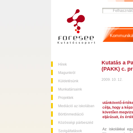
Kommuniká
Kutatás a Pa
Hírek
(PAKK) c. pr
Magunkról
2009. 10. 12.
Küldetésünk
Munkatársaink
Projektek
utánkövető-érték
Mediáció az iskolában
célja, hogy a képz
követően megvizsg
Börtönmediáció
eljárásait, és é
Közösségi párbeszéd
Az iskolákkal eg
Szolgáltatások