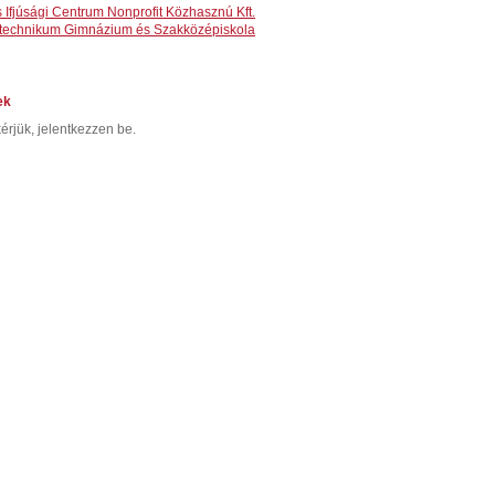
Ifjúsági Centrum Nonprofit Közhasznú Kft.
itechnikum Gimnázium és Szakközépiskola
ek
érjük, jelentkezzen be.