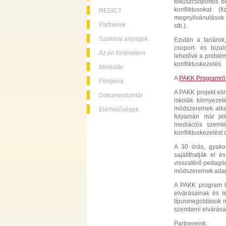
fókuszcsoportos be
konfliktusokat (f
REDICT
megnyilvánulások 
Partnerek
stb.).
Szakmai anyagok
Ezután a tanárok,
csoport- és biza
Az én történetem
lehetővé a problém
konfliktuskezelés.
Médiatár
A
PAKK Programró
Filmjeink
A PAKK projekt eli
Dokumentumtár
iskolák környeze
módszereinek alka
Elérhetőségek
folyamán már jel
mediációs szemlé
konfliktuskezelést
A 30 órás, gyakor
sajátíthatják el 
visszatérő pedagóg
módszereinek adap
A PAKK program ho
elvárásainak és l
típusmegoldások mé
szembeni elvárásai
Partnereink: