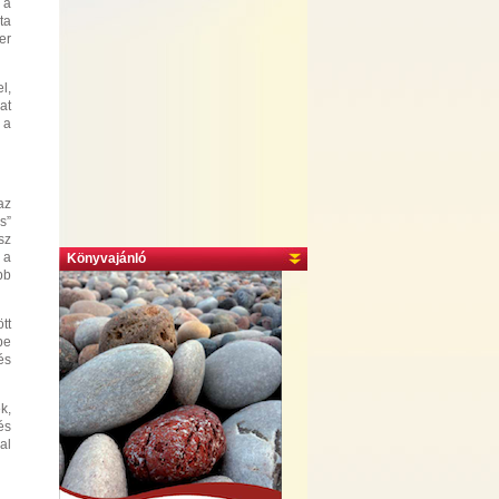
 a
ta
er
l,
at
 a
az
s”
sz
 a
Könyvajánló
bb
tt
be
és
k,
és
al