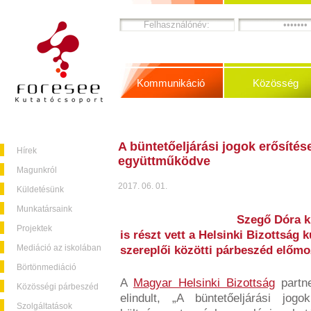
Kommunikáció
Közösség
A büntetőeljárási jogok erősítés
Hírek
együttműködve
Magunkról
2017. 06. 01.
Küldetésünk
Munkatársaink
Szegő Dóra k
Projektek
is részt vett a Helsinki Bizottság 
Mediáció az iskolában
szereplői közötti párbeszéd előmo
Börtönmediáció
A
Magyar Helsinki Bizottság
partne
Közösségi párbeszéd
elindult, „A büntetőeljárási j
Szolgáltatások