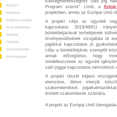
költségmentességhez való jog hat
REDICT
Program szerint” című, a
Bolgár
projektben, amely az Európai Unió t
Partnerek
Szakmai anyagok
A projekt célja az ügyvédi segí
kapcsolatos 2013/48/EU irán
Az én történetem
büntetőeljárások terheltjeinek költ
Médiatár
érvényesülésének vizsgálata öt eur
Filmjeink
jogokkal kapcsolatos jó gyakorlat
Dokumentumtár
célja a büntetőeljárás szereplői kö
annak elősegítése, hogy min
Elérhetőségek
rendelkezzenek az ügyvéd igénybe
való joggal kapcsolatos nemzetközi 
A projekt részét képezi országonk
elemzése, illetve interjúk kész
szakemberekkel, jogalkalmazókka
érintett szakemberek számára.
A projekt az Európai Unió támogatás