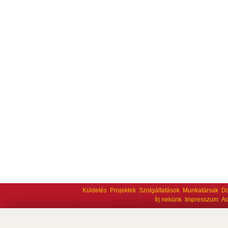
Küldetés
Projektek
Szolgáltatások
Munkatársak
D
Írj nekünk
Impresszum
Ad