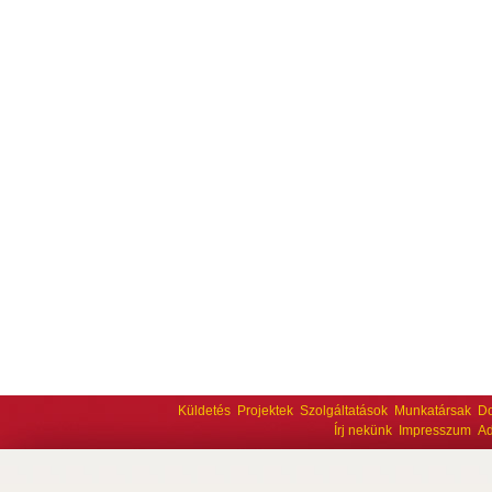
Küldetés
Projektek
Szolgáltatások
Munkatársak
D
Írj nekünk
Impresszum
Ad