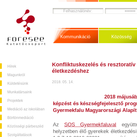
Kommunikáció
Közösség
Konfliktuskezelés és resztoratív
Hírek
életkezdéshez
Magunkról
2018. 05. 14.
Küldetésünk
Munkatársaink
2018 májusáb
Projektek
képzést és készségfejelesztő prog
Mediáció az iskolában
Gyermekfalu Magyarországi Alapí
Börtönmediáció
Az
SOS Gyermekfaluval
együtt
Közösségi párbeszéd
helyzetben élő gyerekek életkezdés
Szolgáltatások