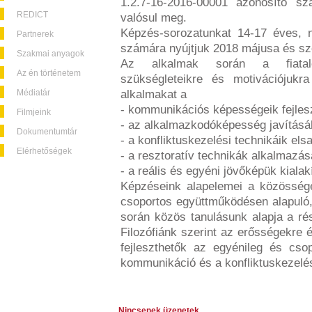
1.2.7-16-2016-00001 azonosító sz
REDICT
valósul meg.
Képzés-sorozatunkat 14-17 éves, ne
Partnerek
számára nyújtjuk 2018 májusa és sz
Szakmai anyagok
Az alkalmak során a fiatalo
Az én történetem
szükségleteikre és motivációjukra
Médiatár
alkalmakat a
- kommunikációs képességeik fejles
Filmjeink
- az alkalmazkodóképesség javításá
Dokumentumtár
- a konfliktuskezelési technikáik els
Elérhetőségek
- a resztoratív technikák alkalmazá
- a reális és egyéni jövőképük kiala
Képzéseink alapelemei a közösségé
csoportos együttműködésen alapuló, 
során közös tanulásunk alapja a rés
Filozófiánk szerint az erősségekre 
fejleszthetők az egyénileg és cs
kommunikáció és a konfliktuskezelés
Nincsenek üzenetek