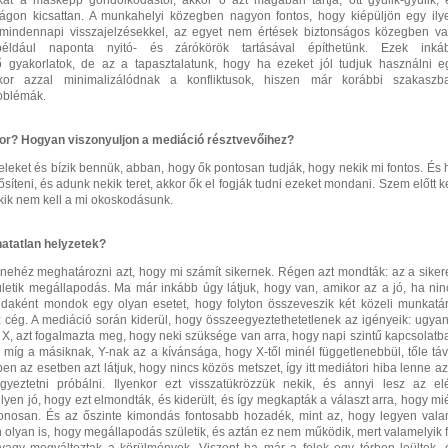
ikat a másképp gondolkodástól, akkor ő azt magában tartja, ott gyűlik-gyűlik, 
gon kicsattan. A munkahelyi közegben nagyon fontos, hogy kiépüljön egy ily
mindennapi visszajelzésekkel, az egyet nem értések biztonságos közegben va
 például naponta nyitó- és zárókörök tartásával építhetünk. Ezek inká
ő gyakorlatok, de az a tapasztalatunk, hogy ha ezeket jól tudjuk használni e
kor azzal minimalizálódnak a konfliktusok, hiszen már korábbi szakaszb
oblémák.
tor? Hogyan viszonyuljon a mediáció résztvevőihez?
leket és bízik bennük, abban, hogy ők pontosan tudják, hogy nekik mi fontos. És 
síteni, és adunk nekik teret, akkor ők el fogják tudni ezeket mondani. Szem előtt ke
kik nem kell a mi okoskodásunk.
atatlan helyzetek?
 nehéz meghatározni azt, hogy mi számít sikernek. Régen azt mondták: az a siker
ületik megállapodás. Ma már inkább úgy látjuk, hogy van, amikor az a jó, ha nin
daként mondok egy olyan esetet, hogy folyton összeveszik két közeli munkatár
z cég. A mediáció során kiderül, hogy összeegyeztethetetlenek az igényeik: ugyan
 X, azt fogalmazta meg, hogy neki szüksége van arra, hogy napi szintű kapcsolatb
 míg a másiknak, Y-nak az a kívánsága, hogy X-től minél függetlenebbül, tőle táv
n az esetben azt látjuk, hogy nincs közös metszet, így itt mediátori hiba lenne az
gyeztetni próbálni. Ilyenkor ezt visszatükrözzük nekik, és annyi lesz az elé
yen jó, hogy ezt elmondták, és kiderült, és így megkapták a választ arra, hogy mié
tonosan. És az őszinte kimondás fontosabb hozadék, mint az, hogy legyen vala
olyan is, hogy megállapodás születik, és aztán ez nem működik, mert valamelyik f