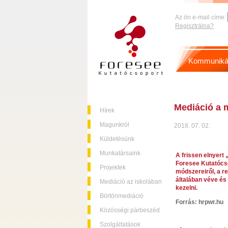
Az ön e-mail címe:
Regisztrálna?
Kommuniká
Mediáció a m
Hírek
Magunkról
2018. 07. 02.
Küldetésünk
Munkatársaink
A frissen elnyert 
Foresee Kutatócso
Projektek
módszereiről, a re
általában véve és
Mediáció az iskolában
kezelni.
Börtönmediáció
Forrás: hrpwr.hu
Közösségi párbeszéd
Szolgáltatások