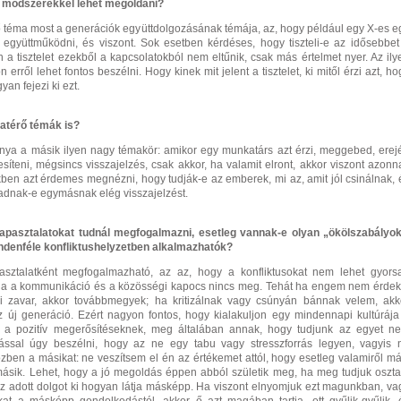
n módszerekkel lehet megoldani?
ő téma most a generációk együttdolgozásának témája, az, hogy például egy X-es e
 együttműködni, és viszont. Sok esetben kérdéses, hogy tiszteli-e az idősebbet
n a tisztelet ezekből a kapcsolatokból nem eltűnik, csak más értelmet nyer. Az ily
erről lehet fontos beszélni. Hogy kinek mit jelent a tisztelet, ki mitől érzi azt, ho
gyan fejezi ki ezt.
atérő témák is?
ánya a másik ilyen nagy témakör: amikor egy munkatárs azt érzi, meggebed, erej
ljesíteni, mégsincs visszajelzés, csak akkor, ha valamit elront, akkor viszont azonna
ben azt érdemes megnézni, hogy tudják-e az emberek, mi az, amit jól csinálnak, 
adnak-e egymásnak elég visszajelzést.
tapasztalatokat tudnál megfogalmazni, esetleg vannak-e olyan „ökölszabályok
ndenféle konfliktushelyzetben alkalmazhatók?
asztalatként megfogalmazható, az az, hogy a konfliktusokat nem lehet gyors
ha a kommunikáció és a közösségi kapocs nincs meg. Tehát ha engem nem érdek
i zavar, akkor továbbmegyek; ha kritizálnak vagy csúnyán bánnak velem, akk
z új generáció. Ezért nagyon fontos, hogy kialakuljon egy mindennapi kultúrája
, a pozitív megerősítéseknek, meg általában annak, hogy tudjunk az egyet n
ással úgy beszélni, hogy az ne egy tabu vagy stresszforrás legyen, vagyis 
ben a másikat: ne veszítsem el én az értékemet attól, hogy esetleg valamiről má
másik. Lehet, hogy a jó megoldás éppen abból születik meg, ha meg tudjuk oszta
z adott dolgot ki hogyan látja másképp. Ha viszont elnyomjuk ezt magunkban, va