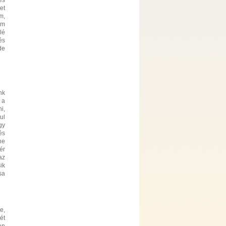
és
et
m,
em
lé
és
de
nk
 a
i,
ul
gy
és
ne
ér
az
ik
sa
e,
ét