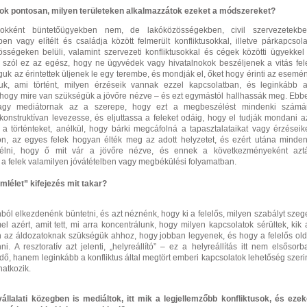
ztok pontosan, milyen területeken alkalmazzátok ezeket a módszereket?
rokként büntetőügyekben nem, de lakóközösségekben, civil szervezetekbe
n vagy elítélt és családja között felmerült konfliktusokkal, illetve párkapcsolat
zösségeken belüli, valamint szervezeti konfliktusokkal és cégek közötti ügyekkel 
ól szól ez az egész, hogy ne ügyvédek vagy hivatalnokok beszéljenek a vitás fel
uk az érintettek üljenek le egy terembe, és mondják el, őket hogy érinti az esemén
uk, ami történt, milyen érzéseik vannak ezzel kapcsolatban, és leginkább a
hogy mire van szükségük a jövőre nézve – és ezt egymástól hallhassák meg. Ebb
 vagy mediátornak az a szerepe, hogy ezt a megbeszélést mindenki számá
onstruktívan levezesse, és eljuttassa a feleket odáig, hogy el tudják mondani az
a történteket, anélkül, hogy bárki megcáfolná a tapasztalataikat vagy érzéseike
ön, az egyes felek hogyan élték meg az adott helyzetet, és ezért utána minden
zélni, hogy ő mit vár a jövőre nézve, és ennek a következményeként azt
a felek valamilyen jóvátételben vagy megbékülési folyamatban.
mlélet” kifejezés mit takar?
nból elkezdenénk büntetni, és azt néznénk, hogy ki a felelős, milyen szabályt szege
l azért, amit tett, mi arra koncentrálunk, hogy milyen kapcsolatok sérültek, kik 
an az áldozatoknak szükségük ahhoz, hogy jobban legyenek, és hogy a felelős old
ni. A resztoratív azt jelenti, „helyreállító” – ez a helyreállítás itt nem elsősorb
ő, hanem leginkább a konfliktus által megtört emberi kapcsolatok lehetőség szerin
natkozik.
vállalati közegben is mediáltok, itt mik a legjellemzőbb konfliktusok, és ezek