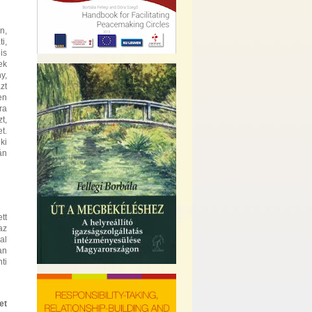
n,
i,
is
ek
y,
zt
en
ra
t,
t.
ki
án
tt
az
al
an
ti
et