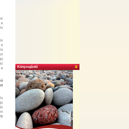
ee
 a
és
és
 a
ra
sz
gy
az
Könyvajánló
 a
zó
it
és
gy
ás
en
ti