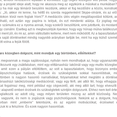
i, amiből rendszerint kipattan a konfliktus. Egy céges közegből vett példa: hogy
y a projekt ideje alatt, hogy ne akassza meg az egyikünk a másikat a munkában?
gy ha már egy témáról beszélni kezdünk, akkor el fog kezdődni a közös, konstrukt
 „Jó, akkor mi lenne, ha hétfő és szerda reggelenként Skype-olnánk, és az elő
tokon kívül nem foglak hívni?” A mediációs ülés végén megállapodást kötünk, a
lható, ezt aztán egy papírra is leírjuk, és ezt mindenki aláírja. Ez jogilag n
de számukra ez a nyoma annak, hogy ezekről beszéltünk, erre jutottunk, és mostant
gy csinálni. Esetleg azt is megbeszéljük ilyenkor, hogy egy hónap múlva találkozun
ment jól, és mi az, amin változtatni kellene, mert nem működött. Az a tapasztalatun
 saját döntéseiket mindig nagyobb arányban tartják be, mint ha egy külső szemé
t volna a fejük fölött.
s közegben dolgozni, mint mondjuk egy börtönben, elítéltekkel?
 megvannak a maga sajátosságai, nyilván nem mondhatjuk az, hogy ugyanazokk
lkozunk egy zsákfaluban, mint egy elittársasház lakóinál vagy egy multis közegbe
 amit ezen a pályán eltöltöttem, az volt a tapasztalatom, hogy bizonyos embe
iálpszichológiai hatások, érzések és szükségletek sokkal hasonlóbbak, mi
tönben is nagyon hasonló narratívákat, folyamatokat lehet meglátni a döntése
ársasházi lakóközösségi mediációnál; vagy egy férfi, aki attól fél, hogy elhagyja
at fogalmaz meg, mint például egy cégvezető, aki meg attól tart, hogy elveszíti
z alapvető emberi érzések és szükségletek szintjén dolgozunk. Ehhez nem kell érte
foglalkozik az adott cég, vagy milyen területen mozog az adott közösség. N
ők vagyunk, és nem is jogászok vagy pszichológusok. Nekünk az a dolgunk, ho
orban mint „emberre” tekintsünk, és az egyéni motivációkat, érzéseket 
zuk ki a felszínre. És ezek nagyon hasonlóak.