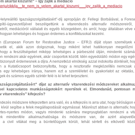
em akartál kiszúrni!” − Így zajlik a mediáció
nterju/cikk/ja__te_nem_is_velem_akartal_kiszurni___igy_zajlik_a_mediacio
„Helyreállító Igazságszolgáltatásért”-díj apropóján dr. Fellegi Borbálával, a Fores
apító-ügyvezetőjével beszélgettünk a vitarendezés alternatív módszereiről,
letről, mediációról vállalati és egyéb közegekben, és arról, hogy általában véve 
hogyan lehetséges és hogyan érdemes a konfliktusokat kezelni.
 (European Forum for Restorative Justice – EFRJ) díját olyan személyek 
rhetik el, akik azon dolgoznak, hogy miként lehet hatékonyan megelőzni
s hogy a feszültségeket miképp lehetséges a párbeszéd útján, mindenki számá
 rendezni akár egyének, akár csoportok között. Idén egyedülálló módon egy egé
 bizonyult érdemesnek a díjra. A nemzetközi elnökség azzal indokolta döntését, ho
n a Kutatócsoport bebizonyította, hogy a resztoratív megközelítés nemcsak 
ás egy lehetséges iránya, hanem ezt a szemléletet és gyakorlatot az oktatás,
ek és számos egyéb színtér felé is ki lehet terjeszteni.
gazságszolgáltatásért” díjat az alternatív vitarendezési módszereket alkalma
ssel kapcsolatos munkásságotokért nyertétek el.
Elmondanád, pontosan m
ív vitarendezés” kifejezés?
endezés módszere kifejezetten arra való, és a kifejezés is arra utal, hogy bíróságon 
n kívül segítse a felek megállapodását egymással. Másrészt abban is alternatív, ho
rtes-nyertes módon, vagyis mindenki számára megnyugtatóan rendezni a vit
nek mindenféle alkalmazhatósága és módszere van, de azért alapvető
 a civil vitákat meg a büntetőügyek körüli, tehát sértett és elkövető közöt