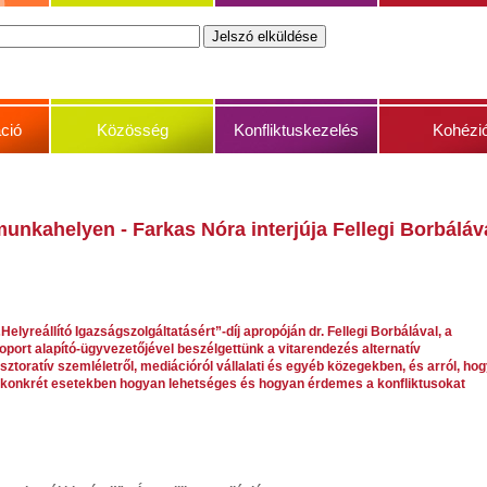
ció
Közösség
Konfliktuskezelés
Kohézi
unkahelyen - Farkas Nóra interjúja Fellegi Borbáláv
„Helyreállító Igazságszolgáltatásért”-díj apropóján dr. Fellegi Borbálával, a
port alapító-ügyvezetőjével beszélgettünk a vitarendezés alternatív
sztoratív szemléletről, mediációról vállalati és egyéb közegekben, és arról, ho
 konkrét esetekben hogyan lehetséges és hogyan érdemes a konfliktusokat