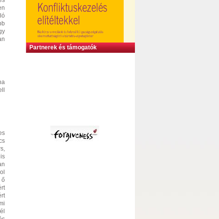
és
en
ló
bb
gy
an
Partnerek és támogatók
ha
ll
es
cs
s,
is
an
ol
 ő
rt
rt
mi
él