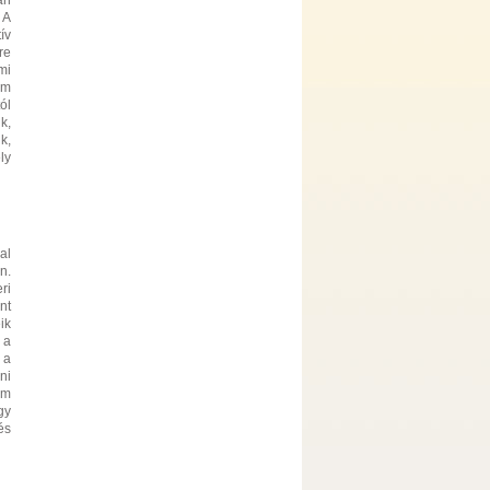
an
 A
ív
re
mi
em
ól
k,
k,
ly
al
n.
ri
nt
ik
 a
 a
ni
em
gy
és