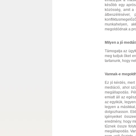
elriasztjuk a más
később egy aprósá
közösség, amit a 
átbeszélésével,
konfliktusmegelőz
munkahelyen, ak
megoldódnak a pr
Milyen a jó mediá
Támogatja az ügyfe
meg tudjuk őket erő
tartanunk, hogy ne
Vannak-e megoldh
Ez jó kérdés, mert
mediáció, ahol sz
megállapodás. Pél
emiatt áll az egés
az egyikük, legyen
legyen a másikkal,
dolgozhasson. Ebbe
igényeiket összee
eredmény, hogy mil
tűznek össze foly
megállapodás. Van 