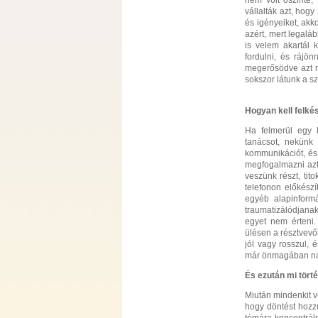
nem volt őszinte,
vállalták azt, hog
és igényeiket, akk
azért, mert legalá
is velem akartál 
fordulni, és rájö
megerősödve azt mo
sokszor látunk a s
Hogyan kell felké
Ha felmerül egy 
tanácsot, nekünk
kommunikációt, és
megfogalmazni azt
veszünk részt, tit
telefonon előkészí
egyéb alapinformá
traumatizálódjanak
egyet nem érteni. 
ülésen a résztvevő
jól vagy rosszul,
már önmagában nag
És ezután mi tört
Miután mindenkit v
hogy döntést hozz