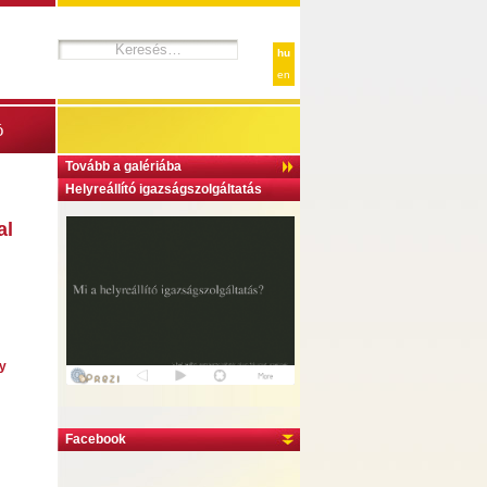
hu
en
ó
Tovább a galériába
Helyreállító igazságszolgáltatás
al
gy
Facebook