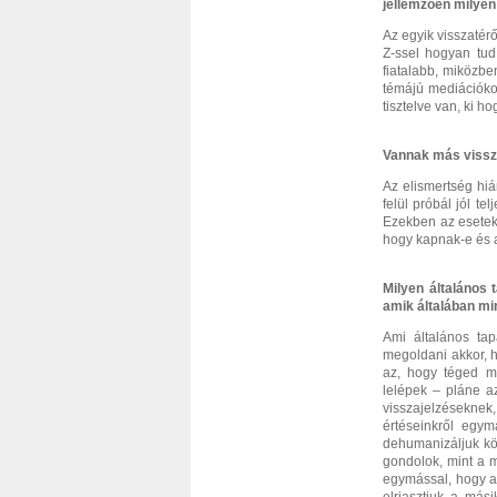
jellemzően milye
Az egyik visszatér
Z-ssel hogyan tud
fiatalabb, miközbe
témájú mediációkon 
tisztelve van, ki ho
Vannak más vissz
Az elismertség hi
felül próbál jól te
Ezekben az esetek
hogy kapnak-e és 
Milyen általános 
amik általában mi
Ami általános tap
megoldani akkor, 
az, hogy téged m
lelépek – pláne a
visszajelzéseknek
értéseinkről egym
dehumanizáljuk köz
gondolok, mint a 
egymással, hogy a