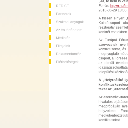
„Ja, te nem is vel
Forrás:
hrpwr.hu/i
REDICT
2018-06-29 18:00
Partnerek
A frissen elnyert 
Szakmai anyagok
Kutatócsoport al
resztoratív szemlé
Az én történetem
konkrét esetekben 
Médiatár
Az Európai Fórum
szervezetek nye
Filmjeink
konfliktusokat, é
megnyugtató módon
Dokumentumtár
csoport, a Foresee
Elérhetőségek
az elmúlt évekbe
igazságszolgáltat
települési közösség
A „Helyreállító I
konfliktuskezelé
takar az „alternat
Az alternatív vitar
hivatalos eljáráso
megpróbálják nye
helyzeteket. En
megkülönböztetjük
konfliktusokat.