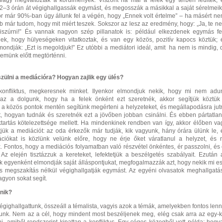
 vagy megváltoztak a körülmények. Viszont ha már a felek egy térben leültek, 
y 2–3 órán át végighallgassák egymást, és megosszák a másikkal a saját sérelmeik
or már 90%-ban úgy állunk fel a végén, hogy „Ennek volt értelme” – ha másért ne
bb már tudom, hogy mit miért teszek. Sokszor az lesz az eredmény, hogy: „Ja, te n
kiszúrni!” És vannak nagyon szép pillanatok is: például elkezdenek egymás fe
nnek, hogy hülyeségeken vitatkoztak, és van egy közös, pozitív kapocs köztük; 
ndják: „Ezt is megoldjuk!” Ez utóbbi a mediátori ideál, amit ha nem is mindig, 
zemünk előtt megtörténni.
szülni a mediációra? Hogyan zajlik egy ülés?
konfliktus, megkeresnek minket. Ilyenkor elmondjuk nekik, hogy mi nem adu
 az a dolgunk, hogy ha a felek önként ezt szeretnék, akkor segítjük köztük
 a közös pontok mentén segítünk megérteni a helyzeteket, és megállapodásra jutn
, hogyan tudnák és szeretnék ezt a jövőben jobban csinálni. És ebben pártatlan
oktartás kötelezettsége mellett. Ha mindenkinek rendben van így, akkor élőben va
tjük a mediációt: az oda érkezők már tudják, kik vagyunk, hány órára ülünk le, 
ciókat is közlünk velünk előre, hogy ne érje őket váratlanul a helyzet, és 
. Fontos, hogy a mediációs folyamatban való részvétel önkéntes, ér passzolni, és 
Az elején tisztázzuk a kereteket, lefektetjük a beszélgetés szabályait. Ezután 
k egyenként elmondják saját álláspontjukat, megfogalmazzák azt, hogy nekik mi es
 és megszakítás nélkül végighallgatják egymást. Az egyéni olvasatok meghallgatá
yon sokat segít.
énik?
égighallgattunk, összeáll a témalista, vagyis azok a témák, amelyekben fontos lenn
unk. Nem az a cél, hogy mindent most beszéljenek meg, elég csak arra az egy-k