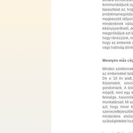
témára koncentráln
kommunikáljunk úg
tapasztalat az, ho
problémamegoldás:
megbeszélt időpon
mindenkinek válla
kikényszeríthető, 
megpróbáljuk ezt í
hogy ránézzünk, mi 
hogy az emberek a
vagy hatóság döntöt
Mennyire más cége
Minden szektornak
az emberekkel talá
De a 18 év alatt,
folyamatok, szoc
gondolnánk. A bör
mögött, mint egy t
felesége, hasonlók
munkatársait. Mi a
azt, hogy mivel 
szervezetfejleszt
mindenkire elsős
szükségleteket hoz