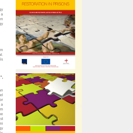
gy
 a
en
gy
én
l.
és
”,
an
el
or
 a
em
ne
st
ni
gy