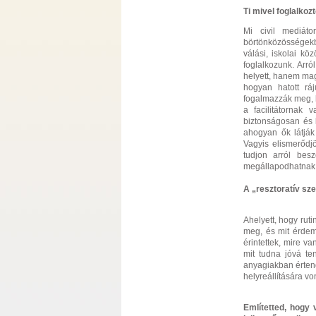
Ti mivel foglalko
Mi civil mediáto
börtönközösségekbe
válási, iskolai kö
foglalkozunk. Arr
helyett, hanem mag
hogyan hatott ráj
fogalmazzák meg, 
a facilitátornak
biztonságosan és k
ahogyan ők látják 
Vagyis elismerődj
tudjon arról bes
megállapodhatnak 
A „resztoratív sze
Ahelyett, hogy ruti
meg, és mit érdeme
érintettek, mire v
mit tudna jóvá ten
anyagiakban értend
helyreállítására vo
Említetted, hogy 