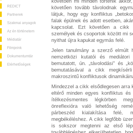
követően mi minden történik akkor
REDICT
követően tovább távolodnak egyma
látjuk, hogy egy konfliktus „betoko
Partnerek
falak épülnek és adott esetben, aká
Szakmai anyagok
kapcsolat. Ezt követően a cikk 
Az én történetem
személyek és csoportok között mi se
Médiatár
nyithat újra kapukat egymás felé.
Filmjeink
Jelen tanulmány a szerző elmúlt h
Dokumentumtár
nemzetközi kutatói és mediátori 
bemutatott, ún. „távolodási” és „
Elérhetőségek
bemutatásával a cikk megkísé
makroszintű konfliktusok dinamikáina
Mindezzel a cikk elsődlegesen arra kí
eltérő minden egyes konfliktus és
ítélkezésmentes légkörben meg
önreflexióra való lehetőség re
párbeszéd kialakítása fele
megbékéléshez. A cikk legfőbb üze
is sokszor megtenni az első lép
továbblépéshez elkerülhetetlen, h