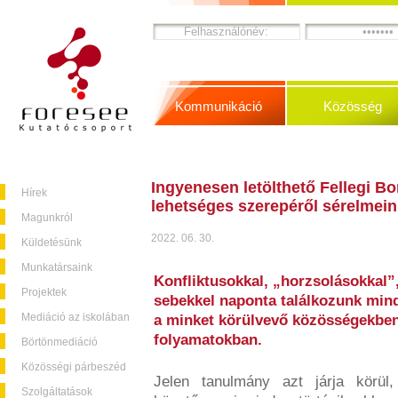
Kommunikáció
Közösség
Ingyenesen letölthető Fellegi Bor
Hírek
lehetséges szerepéről sérelmein
Magunkról
2022. 06. 30.
Küldetésünk
Munkatársaink
Konfliktusokkal, „horzsolásokkal”,
Projektek
sebekkel naponta találkozunk min
Mediáció az iskolában
a minket körülvevő közösségekben
folyamatokban.
Börtönmediáció
Közösségi párbeszéd
Jelen tanulmány azt járja körü
Szolgáltatások