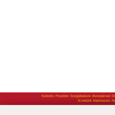
Küldetés
Projektek
Szolgáltatások
Munkatársak
D
Írj nekünk
Impresszum
Ad