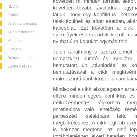
követően mi minden történik akkor
REDICT
követően tovább távolodnak egyma
látjuk, hogy egy konfliktus „betoko
Partnerek
falak épülnek és adott esetben, aká
Szakmai anyagok
kapcsolat. Ezt követően a cikk 
Az én történetem
személyek és csoportok között mi se
Médiatár
nyithat újra kapukat egymás felé.
Filmjeink
Jelen tanulmány a szerző elmúlt h
Dokumentumtár
nemzetközi kutatói és mediátori 
bemutatott, ún. „távolodási” és „
Elérhetőségek
bemutatásával a cikk megkísé
makroszintű konfliktusok dinamikáina
Mindezzel a cikk elsődlegesen arra kí
eltérő minden egyes konfliktus és
ítélkezésmentes légkörben meg
önreflexióra való lehetőség re
párbeszéd kialakítása fele
megbékéléshez. A cikk legfőbb üze
is sokszor megtenni az első lép
továbblépéshez elkerülhetetlen, h