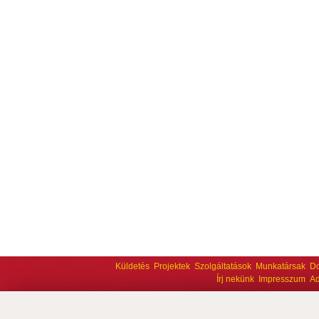
Küldetés
Projektek
Szolgáltatások
Munkatársak
D
Írj nekünk
Impresszum
Ad