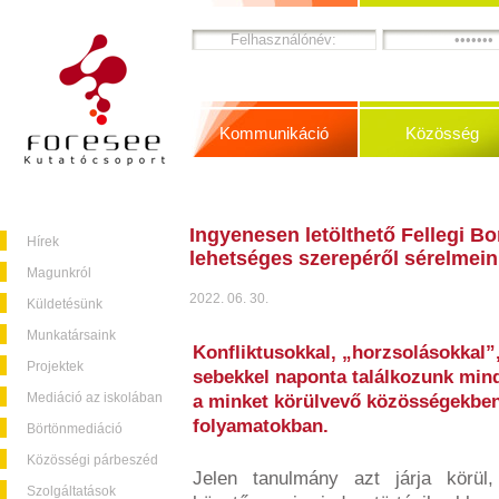
Kommunikáció
Közösség
Ingyenesen letölthető Fellegi Bor
Hírek
lehetséges szerepéről sérelmein
Magunkról
2022. 06. 30.
Küldetésünk
Munkatársaink
Konfliktusokkal, „horzsolásokkal”,
Projektek
sebekkel naponta találkozunk min
Mediáció az iskolában
a minket körülvevő közösségekben
folyamatokban.
Börtönmediáció
Közösségi párbeszéd
Jelen tanulmány azt járja körü
Szolgáltatások