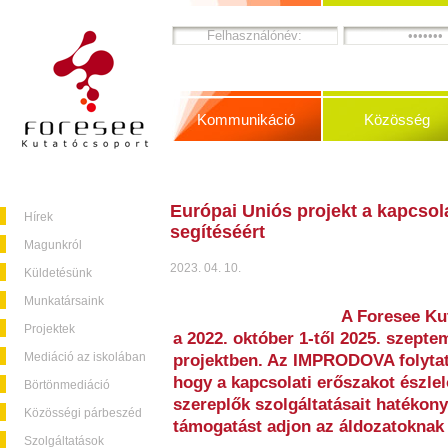
Kommunikáció
Közösség
Európai Uniós projekt a kapcsol
Hírek
segítéséért
Magunkról
2023. 04. 10.
Küldetésünk
Munkatársaink
A Foresee Ku
Projektek
a 2022. október 1-től 2025. szept
Mediáció az iskolában
projektben. Az IMPRODOVA folytatá
hogy a kapcsolati erőszakot észlelő
Börtönmediáció
szereplők szolgáltatásait hatékon
Közösségi párbeszéd
támogatást adjon az áldozatoknak 
Szolgáltatások