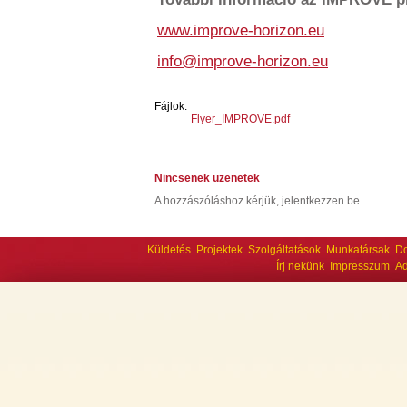
www.improve-horizon.eu
info@improve-horizon.eu
Fájlok:
Flyer_IMPROVE.pdf
Nincsenek üzenetek
A hozzászóláshoz kérjük, jelentkezzen be.
Küldetés
Projektek
Szolgáltatások
Munkatársak
D
Írj nekünk
Impresszum
Ad