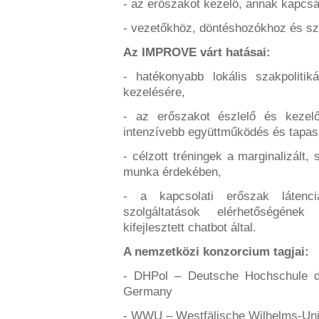
- az erőszakot kezelő, annak kapcs
- vezetőkhöz, döntéshozókhoz és s
Az IMPROVE várt hatásai:
- hatékonyabb lokális szakpolitik
kezelésére,
- az erőszakot észlelő és keze
intenzívebb együttműködés és tapas
- célzott tréningek a marginalizált,
munka érdekében,
- a kapcsolati erőszak láten
szolgáltatások elérhetőségén
kifejlesztett chatbot által.
A nemzetközi konzorcium tagjai:
- DHPol – Deutsche Hochschule de
Germany
- WWU – Westfälische Wilhelms-Uni