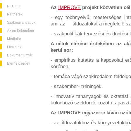
REDICT
Az
IMPROVE
projekt közvetlen célj
Partnerek
- egy többnyelvű, mesterséges int
Szakmai anyagok
ami az áldozatokat a megfelelő szol
Az én történetem
- szakpolitikák tervezési és döntési
Médiatár
A célok elérése érdekében az al
Filmjeink
kerül sor:
Dokumentumtár
- empirikus kutatás a kapcsolati e
Elérhetőségek
körében,
- témába vágó szakirodalom feldolg
- szakember- tréningek,
- innovatív tananyagok és oktatás
különböző szektorok közötti tapaszta
Az IMPROVE egyszerre kíván szól
- az áldozatokhoz és környezetükhö