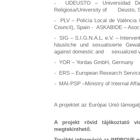
- UDEUSTO – Universidad D
Religiosa/University of
Deusto, 
- PLV – Policia Local de València 
Council), Spain - ASKABIDE – Asoci
- SIG – S.I.G.N.A.L. e.V. – Interve
häusliche und sexualisierte Gewal
against domestic and sexualized 
- YOR – Yordas GmbH, Germany
- ERS – European Research Servi
- MAI-PSP –Ministry of Internal Affa
A projektet az Európai Unió támoga
A projekt rövid tájékoztató v
megtekinthető.
További információ az IMPROVE pr