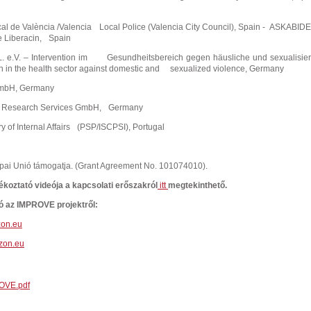
cal de València /Valencia
Local Police (Valencia City Council), Spain - ASKABIDE
e Liberacin,
Spain
L. e.V. – Intervention im
Gesundheitsbereich gegen häusliche und sexualisier
on in the health sector against domestic and sexualized violence, Germany
GmbH, Germany
 Research Services GmbH,
Germany
 of Internal Affairs
(PSP/ISCPSI), Portugal
ópai Unió támogatja. (Grant Agreement No. 101074010).
jékoztató videója a kapcsolati
erőszakról
itt
megtekinthető.
ó az IMPROVE projektről:
zon.eu
zon.eu
OVE.pdf