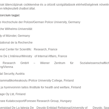
szak látenciájának csökkenése
és a célzott szolgáltatások elérhetőségének növelé
 kifejlesztett chatbot által.
orcium tagjai:
e Hochschule der Polizei/German Police University, Germany
che Wilhelms-Universität
ity of Münster, Germany
ational de la Recherche
onal Center for Scientific
Research, France
e De L'intérieur/Ministry
of Internal Affairs, France
Research GmbH – Wiener Zentrum für
Sozialwissenschaftlic
ung/Vienna
al Security, Austria
ammattikorkeakoulu /Police University College, Finland
a hyvinvoinnin laitos /Institute for health and welfare, Finland
ge Oy Ltd, Finland
see Kutatocsoport/Foresee
Research Group, Hungary
ersidad De La Iglesia De
Deusto Entidad Religiosa/University of
Deusto, Spa