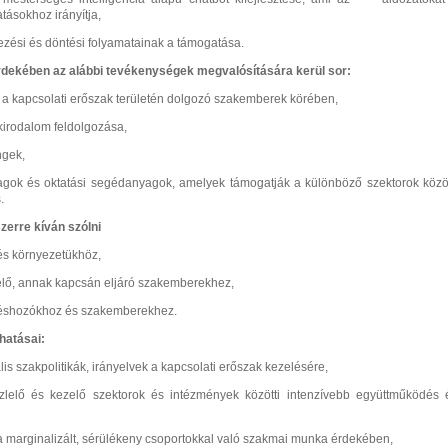
tásokhoz irányítja,
vezési és döntési
folyamatainak a támogatása.
rdekében az alábbi tevékenységek megvalósítására kerül sor:
s a kapcsolati erőszak
területén dolgozó szakemberek körében,
kirodalom feldolgozása,
ingek,
yagok és oktatási segédanyagok, amelyek támogatják a különböző szektorok közöt
.
erre kíván szólni
és környezetükhöz,
elő, annak kapcsán eljáró szakemberekhez,
téshozókhoz és szakemberekhez.
hatásai:
is szakpolitikák, irányelvek
a kapcsolati erőszak kezelésére,
szlelő és kezelő szektorok és
intézmények közötti intenzívebb együttműködés 
 a marginalizált, sérülékeny
csoportokkal való szakmai munka érdekében,