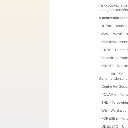
- a kapcsolati erő
a program keretében
A nemzetközi konz
- DHPol – Deutsch
- WWU – Westfälis
- Münster/Univers
- CNRS – Centre N
- Scientifique/Nati
- MININT – Ministèr
- VICESSE 
Sicherheitsforsch
- Centre For Societ
- POLAMK – Poliisi
- THL – Terveyden j
- WE – We Encoura
- FORESEE – Fore
- UDEUSTO – Univ