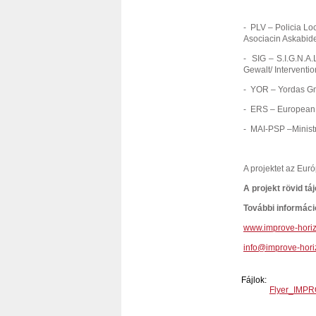
- PLV – Policia Lo
Asociacin Askabid
- SIG – S.I.G.N.A.
Gewalt/ Interventi
- YOR – Yordas 
- ERS – European
- MAI-PSP –Ministry
A projektet az Eur
A projekt rövid tá
További informáci
www.improve-hori
info@improve-hori
Fájlok:
Flyer_IMPR