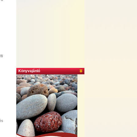
ti
Könyvajánló
és