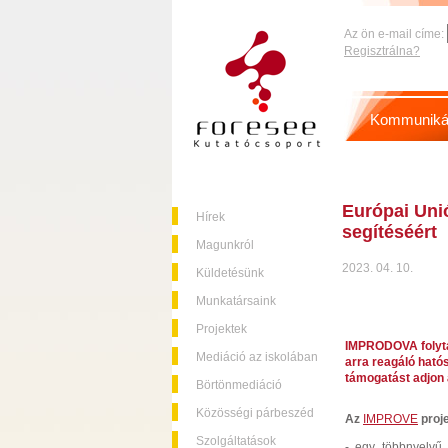
Az ön e-mail címe:
Regisztrálna?
Kommuniká
Európai Unió
Hírek
segítéséért
Magunkról
2023. 04. 10.
Küldetésünk
Munkatársaink
Projektek
IMPRODOVA folytat
Mediáció az iskolában
arra reagáló hatós
támogatást adjon 
Börtönmediáció
Közösségi párbeszéd
Az
IMPROVE
proje
Szolgáltatások
- egy többnyelvű,