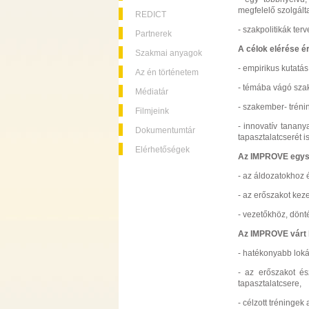
megfelelő szolgálta
REDICT
- szakpolitikák ter
Partnerek
A célok elérése é
Szakmai anyagok
- empirikus kutatá
Az én történetem
- témába vágó sza
Médiatár
- szakember- trén
Filmjeink
- innovatív tanan
Dokumentumtár
tapasztalatcserét is
Elérhetőségek
Az IMPROVE egysz
- az áldozatokhoz 
- az erőszakot kez
- vezetőkhöz, dön
Az IMPROVE várt 
- hatékonyabb lokál
- az erőszakot é
tapasztalatcsere,
- célzott tréningek