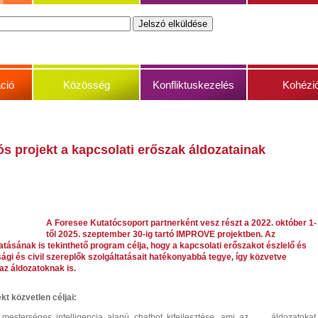
ció
Közösség
Konfliktuskezelés
Kohézi
s projekt a kapcsolati erőszak áldozatainak
A Foresee Kutatócsoport partnerként vesz részt a 2022. október 1-
től 2025. szeptember 30-ig tartó IMPROVE projektben. Az
ásának is tekinthető program célja, hogy a kapcsolati erőszakot észlelő és
ági és civil szereplők szolgáltatásait hatékonyabbá tegye, így közvetve
az áldozatoknak is.
kt közvetlen céljai:
 mesterséges intelligencia
alapú chatbot kifejlesztése, ami az áldozatokat