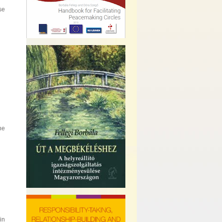
se
he
in