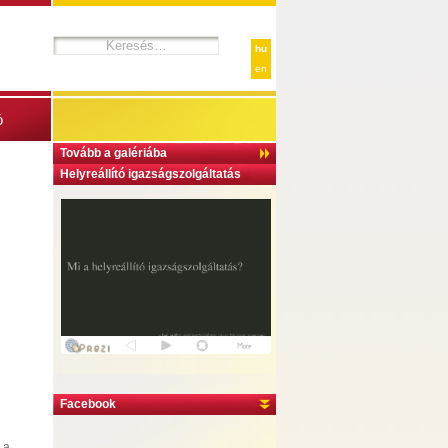
hu
en
ó
Tovább a galériába
Helyreállító igazságszolgáltatás
Facebook
 a