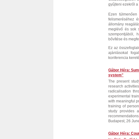
gyűjteni ezekről a
Ezen túlmenően a
felismeréséhez é
állomány reagálás
meglévő és sok s
szempontjából, 
bővítése és megfe
Ez az összefoglal
ajánlásokat fog
konferencia keret
Gábor Héra: Summa
system"
The present study
research activitie
radicalisation thr
experimental traini
with meaningful p
training of perso
study provides a
recommendations.
Budapest, 26 June
Gábor Héra: Coun