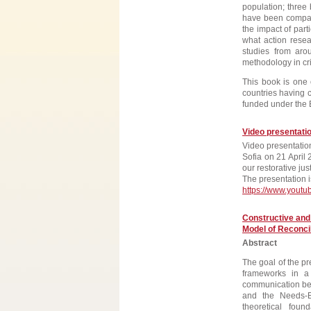
population; three
have been compar
the impact of part
what action resea
studies from aro
methodology in cri
This book is one 
countries having 
funded under the
Video presentatio
Video presentatio
Sofia on 21 April 
our restorative ju
The presentation i
https://www.you
Constructive and
Model of Reconcili
Abstract
The goal of the pr
frameworks in a r
communication bet
and the Needs-B
theoretical foun