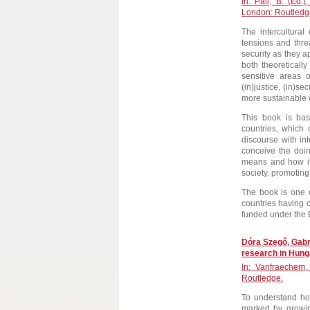
In: Pali, B. (Ed.)
London: Routledg
The intercultural
tensions and thre
security as they a
both theoretically
sensitive areas o
(in)justice, (in)s
more sustainable 
This book is bas
countries, which 
discourse with in
conceive the doin
means and how it 
society, promoting
The book is one o
countries having 
funded under the
Dóra Szegő, Gabri
research in Hung
In: Vanfraechem, 
Routledge.
To understand how
marked by growing