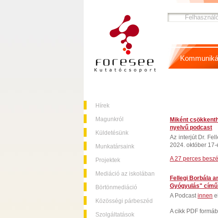
Kommuniká
Hírek
Magunkról
Miként csökkenthe
nyelvű podcast
Küldetésünk
Az interjút Dr. Fe
2024. október 17-é
Munkatársaink
A 27 perces
beszél
Projektek
Mediáció az iskolában
Fellegi Borbála a
Gyógyulás" című
Börtönmediáció
A Podcast
innen
e
Közösségi párbeszéd
A cikk PDF formá
Szolgáltatások