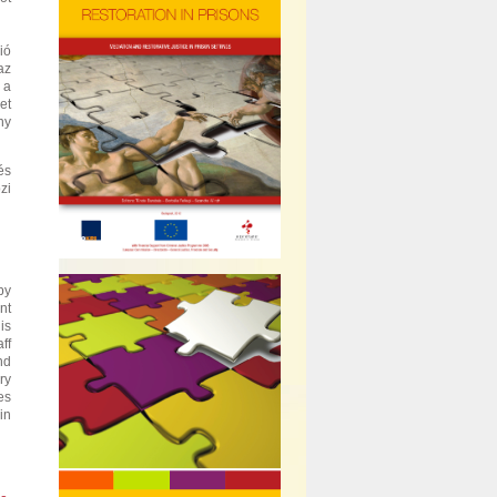
ió
az
 a
et
ny
és
zi
by
nt
is
ff
nd
ry
es
in