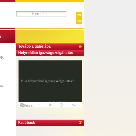
hu
en
ó
Tovább a galériába
Helyreállító igazságszolgáltatás
OK
és
Facebook