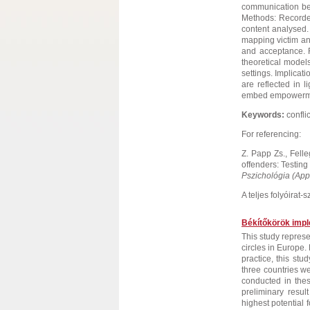
communication behav
Methods: Recorded
content analysed.
mapping victim a
and acceptance. F
theoretical model
settings. Implica
are reflected in l
embed empowerment
Keywords:
confli
For referencing:
Z. Papp Zs., Fell
offenders: Testing
Pszichológia (App
A teljes folyóirat
Békítőkörök imp
This study repres
circles in Europe.
practice, this stu
three countries w
conducted in thes
preliminary resul
highest potential 