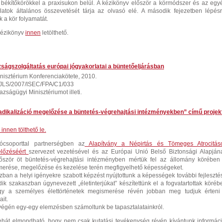
 békítőkörökkel a praxisukon belül. A kézikönyv először a körmódszer és az egy
rlatok általános összevetését tárja az olvasó elé. A második fejezetben lépésr
k a kör folyamatát.
kézikönyv
innen
letölthető.
azságszolgáltatás európai jógyakorlatai a büntetőeljárásban
nisztérium Konferenciakötete, 2010.
: JLS/2007/ISEC/FPA/C1/033
azságügyi Minisztériumot illeti.
adikalizáció megelőzése a büntetés-végrehajtási intézményekben” című projek
innen tölthető le.
ócsoporttal partnerségben az
Alapítvány a Népirtás és Tömeges Atrocitás
lőzéséért
szervezet vezetésével és az Európai Unió Belső Biztonsági Alapján
őször öt büntetés-végrehajtási intézményben mértük fel az állomány körében
ismerése, megelőzése és kezelése terén megfigyelhető képességeket.
ban a helyi igényekre szabott képzést nyújtottunk a képességek további fejleszté
dik szakaszban úgynevezett „életinterjúkat” készítettünk el a fogvatartottak köréb
gy a személyes élettörténetek megismerése révén jobban meg tudjuk érteni
ait.
égén egy-egy elemzésben számoltunk be tapasztalatainkról.
hát elmondható, hogy nem csak kutatási tevékenység révén kívántunk informáci