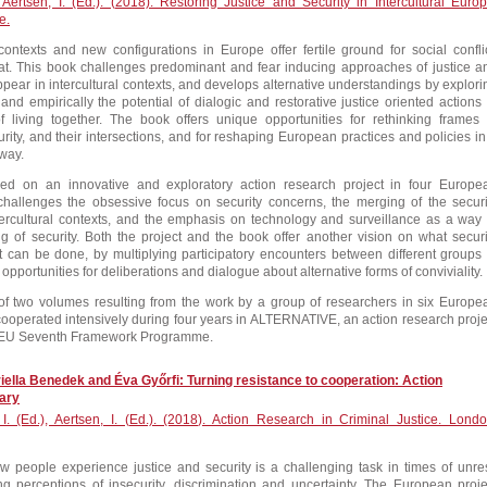
, Aertsen, I. (Ed.). (2018). Restoring Justice and Security in Intercultural Europ
e.
 contexts and new configurations in Europe offer fertile ground for social conflic
at. This book challenges predominant and fear inducing approaches of justice a
ppear in intercultural contexts, and develops alternative understandings by explori
 and empirically the potential of dialogic and restorative justice oriented actions 
f living together. The book offers unique opportunities for rethinking frames 
ecurity, and their intersections, and for reshaping European practices and policies in
way.
ed on an innovative and exploratory action research project in four Europe
challenges the obsessive focus on security concerns, the merging of the securi
tercultural contexts, and the emphasis on technology and surveillance as a way 
g of security. Both the project and the book offer another vision on what securi
can be done, by multiplying participatory encounters between different groups 
 opportunities for deliberations and dialogue about alternative forms of conviviality.
f two volumes resulting from the work by a group of researchers in six Europe
cooperated intensively during four years in ALTERNATIVE, an action research proje
 EU Seventh Framework Programme.
ella Benedek and Éva Győrfi: Turning resistance to cooperation: Action
ary
I. (Ed.), Aertsen, I. (Ed.). (2018). Action Research in Criminal Justice. Londo
 people experience justice and security is a challenging task in times of unres
 perceptions of insecurity, discrimination and uncertainty. The European proje