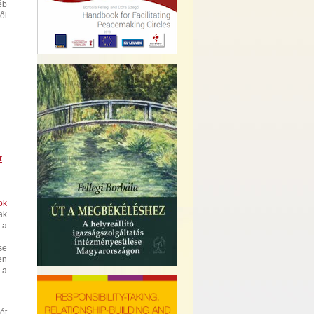
éb
ől
t
ok
ak
 a
se
en
 a
ót