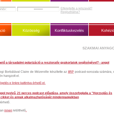
Elfelejtette a jelszavát?
Regisztrálna?
ció
Közösség
Konfliktuskezelés
Kohézi
SZAKMAI ANYAG
tő a társadalmi polarizáció a resztoratív gyakorlatok segítségével? - angol
llegi Borbálával Claire de Mézerville készítette az
IIRP
podcast-sorozata számára, 
n hangzott el.
getés e linkre kattintva érhető el.
ngol nyelvű, 21 perces podcast előadása, amely összefoglalja a "Horzsolás és
 cikket és annak alkalmazhatóságát mindennapjaikban
lérhető.
ban
innen
letölthető
.