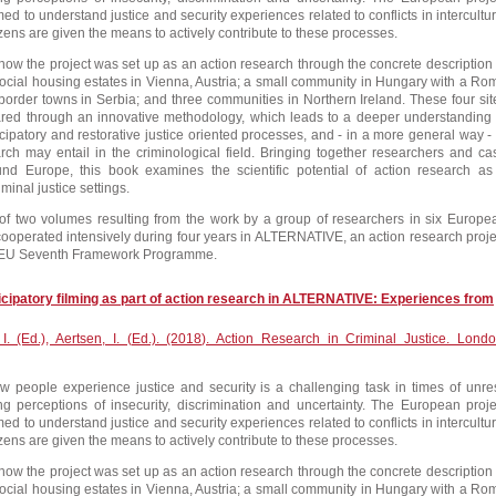
to understand justice and security experiences related to conflicts in intercultur
izens are given the means to actively contribute to these processes.
how the project was set up as an action research through the concrete description 
 social housing estates in Vienna, Austria; a small community in Hungary with a Ro
 border towns in Serbia; and three communities in Northern Ireland. These four sit
ed through an innovative methodology, which leads to a deeper understanding 
icipatory and restorative justice oriented processes, and - in a more general way - 
rch may entail in the criminological field. Bringing together researchers and ca
und Europe, this book examines the scientific potential of action research as
minal justice settings.
of two volumes resulting from the work by a group of researchers in six Europe
cooperated intensively during four years in ALTERNATIVE, an action research proje
 EU Seventh Framework Programme.
icipatory filming as part of action research in ALTERNATIVE: Experiences from
I. (Ed.), Aertsen, I. (Ed.). (2018). Action Research in Criminal Justice. Londo
 people experience justice and security is a challenging task in times of unres
 perceptions of insecurity, discrimination and uncertainty. The European proje
to understand justice and security experiences related to conflicts in intercultur
izens are given the means to actively contribute to these processes.
how the project was set up as an action research through the concrete description 
 social housing estates in Vienna, Austria; a small community in Hungary with a Ro