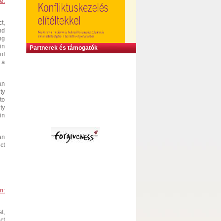
e.
t,
nd
ng
in
Partnerek és támogatók
of
 a
an
ty
to
ty
in
an
ct
n:
t,
ct