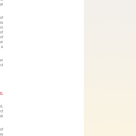
al
of
ma
es
of
of
se
 a
an
ct
n:
t,
ct
al
of
ma