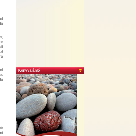
nd
ű
r,
or
tt
zt
ra
ri
Könyvajánló
es
ű
ak
nt