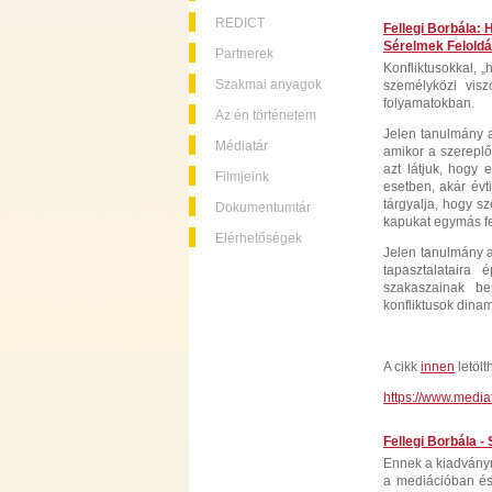
REDICT
Fellegi Borbála: H
Sérelmek Felolda
Partnerek
Konfliktusokkal, „
Szakmai anyagok
személyközi vis
folyamatokban.
Az én történetem
Jelen tanulmány az
Médiatár
amikor a szereplők
azt látjuk, hogy 
Filmjeink
esetben, akár évt
tárgyalja, hogy sz
Dokumentumtár
kapukat egymás fe
Elérhetőségek
Jelen tanulmány a 
tapasztalataira é
szakaszainak bem
konfliktusok dinami
A cikk
innen
letölt
https://www.media
Fellegi Borbála -
Ennek a kiadványn
a mediációban és/