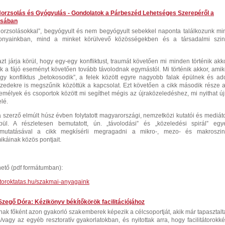
orzsolás és Gyógyulás - Gondolatok a Párbeszéd Lehetséges Szerepéről a
́sában
horzsolásokkal”, begyógyult és nem begyógyult sebekkel naponta találkozunk mi
zonyainkban, mind a minket körülvevő közösségekben és a társadalmi szint
t járja körül, hogy egy-egy konfliktust, traumát követően mi minden történik akko
 a fájó eseményt követően tovább távolodnak egymástól. Mi történik akkor, amik
egy konfliktus „betokosodik”, a felek között egyre nagyobb falak épülnek és ado
izedekre is megszűnik közöttük a kapcsolat. Ezt követően a cikk második része a
emélyek és csoportok között mi segíthet mégis az újraközeledéshez, mi nyithat új
lé.
szerző elmúlt húsz évben folytatott magyarországi, nemzetközi kutatói és mediáto
pül. A részletesen bemutatott, ún. „távolodási” és „közeledési spirál” egy
utatásával a cikk megkísérli megragadni a mikro-, mezo- és makroszint
káinak közös pontjait.
hető (pdf formátumban):
toroktatas.hu/szakmai-anyagaink
 Szegő Dóra: Kézikönyv békítőkörök facilitációjához
ak főként azon gyakorló szakemberek képezik a célcsoportját, akik már tapasztalt
vagy az egyéb resztoratív gyakorlatokban, és nyitottak arra, hogy facilitátorokké