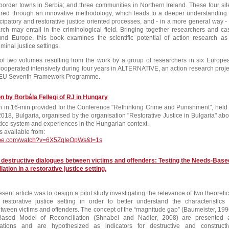
 border towns in Serbia; and three communities in Northern Ireland. These four sit
ed through an innovative methodology, which leads to a deeper understanding 
icipatory and restorative justice oriented processes, and - in a more general way - 
rch may entail in the criminological field. Bringing together researchers and ca
und Europe, this book examines the scientific potential of action research as
minal justice settings.
of two volumes resulting from the work by a group of researchers in six Europe
cooperated intensively during four years in ALTERNATIVE, an action research proje
 EU Seventh Framework Programme.
n by Borbála Fellegi of RJ in Hungary
n in 16-min provided for the Conference "Rethinking Crime and Punishment", held 
2018, Bulgaria, organised by the organisation "Restorative Justice in Bulgaria" abo
stice system and experiences in the Hungarian context.
s available from:
tube.com/watch?v=6X5ZqIeOpWs&t=1s
 destructive dialogues between victims and offenders: Testing the Needs-Base
ation in a restorative justice setting.
esent article was to design a pilot study investigating the relevance of two theoretic
estorative justice setting in order to better understand the characteristics 
ween victims and offenders. The concept of the “magnitude gap” (Baumeister, 199
ased Model of Reconciliation (Shnabel and Nadler, 2008) are presented 
dations and are hypothesized as indicators for destructive and constructi