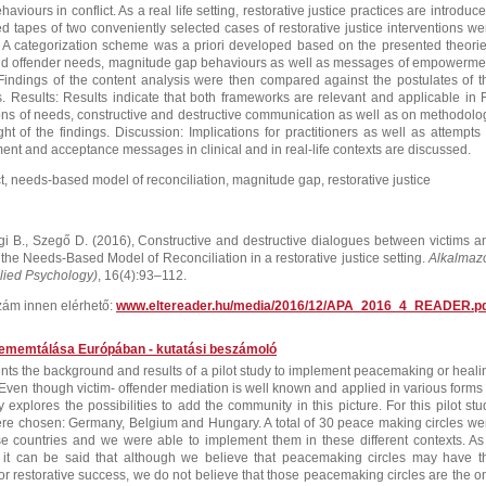
iours in conflict. As a real life setting, restorative justice practices are introduce
 tapes of two conveniently selected cases of restorative justice interventions we
 A categorization scheme was a priori developed based on the presented theorie
nd offender needs, magnitude gap behaviours as well as messages of empowerme
indings of the content analysis were then compared against the postulates of t
s. Results: Results indicate that both frameworks are relevant and applicable in 
tions of needs, constructive and destructive communication as well as on methodolo
ight of the findings. Discussion: Implications for practitioners as well as attempts 
 and acceptance messages in clinical and in real-life contexts are discussed.
ct, needs-based model of reconciliation, magnitude gap, restorative justice
egi B., Szegő D. (2016), Constructive and destructive dialogues between victims a
 the Needs-Based Model of Reconciliation in a restorative justice setting.
Alkalmazo
lied Psychology)
, 16(4):93–112.
-szám innen elérhető:
www.eltereader.hu/media/2016/12/APA_2016_4_READER.p
lememtálása Európában - kutatási beszámoló
ents the background and results of a pilot study to implement peacemaking or heali
 Even though victim- offender mediation is well known and applied in various forms 
dy explores the possibilities to add the community in this picture. For this pilot stu
ere chosen: Germany, Belgium and Hungary. A total of 30 peace making circles we
e countries and we were able to implement them in these different contexts. As
t it can be said that although we believe that peacemaking circles may have t
for restorative success, we do not believe that those peacemaking circles are the o