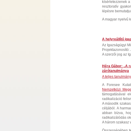
kísérletezzenek a
resztoratív gyako
lépésre bemutatju
A magyar nyelvű 
A helyreállító ig
Az Igazságügyi Mi
Projektazonosító
A szerzői jog az Ig
Héra Gábor: „A r
zárótanulmánya
A teljes tanulmány 
A Foresee Kutat
Nemzetközi Mege
támogatásával el
radikalizáció fel
A második szakasz
céljából. A harma
abban bízva, ho
radikalizálódás ok
A három szakasz v
Összességében te