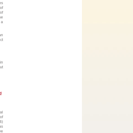
es
of
of
se
 a
an
ct
in
ut
d
al
of
6)
as
ve