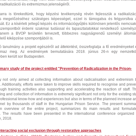
 radikalizáció és extremizmus jelenségéről.
rra is törekedtünk, hogy képzési tevékenység révén fejlesszük a radikalizác
s megelőzéséhez szükséges képességet, ezzel is támogatva és felgyorsítva 
át. Ez a kísérleti jellegű képzés és információgyűjtés különösen jelentős nemcsak
zempontból érdemi szakmai tudással és tapasztalatokkal rendelkező személyz
hanem a BVOP területén tervezett, többezres nagyságrendű személyi állomá
lelő kiképzése szempontjából is.
ó tanulmány a projekt egészéről ad áttekintést, összefoglalja a fő eredményeket 
almaz meg. Az eredmények bemutatására 2018. június 26-n egy nemzetkö
ében került sor Budapesten.
ry study of the project entitled "Prevention of Radicalization in the Prison-
 not only aimed at collecting information about radicalisation and extremism 
s. Additionally, efforts were taken to improve skills required to recognise and preve
ough training activities also supporting and accelerating the reaction of staff. Th
ng and collection of information is extremely significant not only for the existing sta
rofessional know-how and experiences but also in terms of the planned increase a
nnel by thousands of staff in the Hungarian Prison Service. The present summa
n overview of the entire project, summarizes its main results and formulat
 The results have been presented in the international conference organized 
, 2018.
teracting social exclusion through restorative approaches