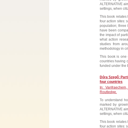
ALTERNATIVE aimed 
settings, when cit
This book relates 
four action sites:
population; three
have been compar
the impact of part
what action resea
studies from aro
methodology in cri
This book is one 
countries having 
funded under the
Dóra Szegő: Part
four countries
In: Vanfraechem, 
Routledge.
To understand how
marked by growing
ALTERNATIVE aimed 
settings, when cit
This book relates 
four action sites: