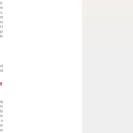
d.
re
s,
nt
he
RJ
gy
to
nd
tt
df
ng
in
dy
re
 a
he
ne