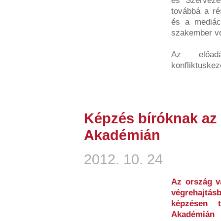
és Szervezé
továbbá a r
és a mediáci
szakember vo
Az előad
konfliktuskeze
Képzés bíróknak az
Akadémián
2012. 10. 24
Az ország v
végrehajtás
képzésen t
Akadémián 