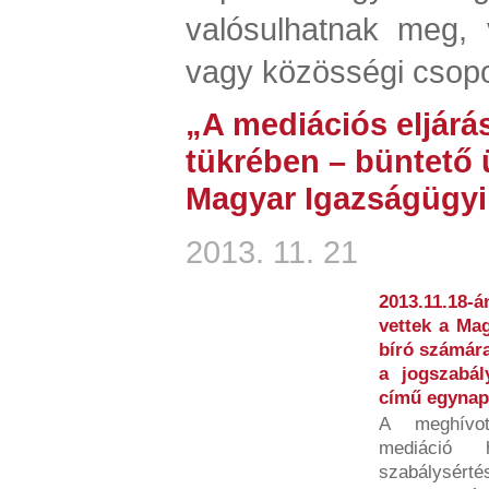
valósulhatnak meg, 
vagy közösségi csopo
„A mediációs eljárá
tükrében – büntető
Magyar Igazságügy
2013. 11. 21
2013.11.18
vettek a Mag
bíró számára
a jogszabá
című egynap
A meghívot
mediáció 
szabálysért