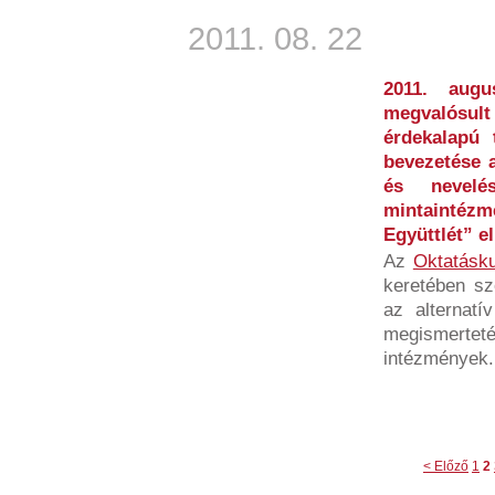
2011. 08. 22
2011. aug
megvalósult
érdekalapú 
bevezetése 
és nevelé
mintainté
Együttlét” e
Az
Oktatásku
keretében sze
az alternatí
megismert
intézmények.
< Előző
1
2