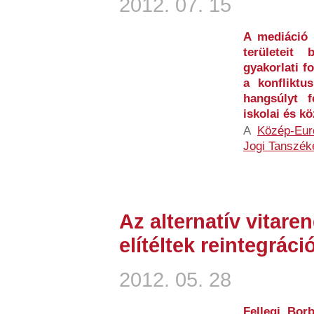
2012. 07. 15
A mediáció a
területeit
gyakorlati f
a konfliktu
hangsúlyt f
iskolai és k
A
Közép-Eur
Jogi Tanszék
Az alternatív vitar
elítéltek reintegrác
2012. 05. 28
Fellegi Bor