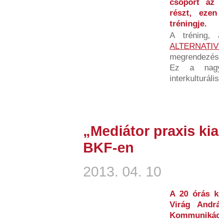
csoport az
részt, eze
tréningje.
A tréning,
ALTERNATIV
megrendezés
Ez a nagys
interkulturál
„Mediátor praxis kia
BKF-en
2013. 04. 10
A 20 órás k
Virág Andr
Kommuniká