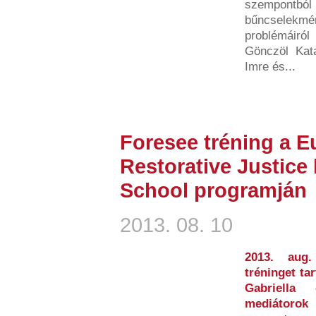
szempon
bűncselek
problémáiró
Gönczöl Kata
Imre és...
Foresee tréning a 
Restorative Justic
School programján
2013. 08. 10
2013. aug.
tréninget ta
Gabriella
mediátorok