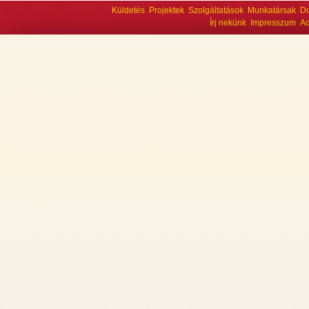
Küldetés
Projektek
Szolgáltatások
Munkatársak
D
Írj nekünk
Impresszum
Ad