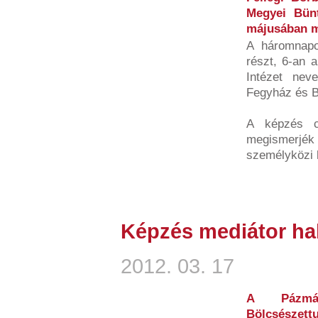
Megyei Bünt
májusában m
A háromnapo
részt, 6-an 
Intézet nev
Fegyház és Bö
A képzés c
megismerjé
személyközi k
Képzés mediátor ha
2012. 03. 17
A Pázmán
Bölcsészett