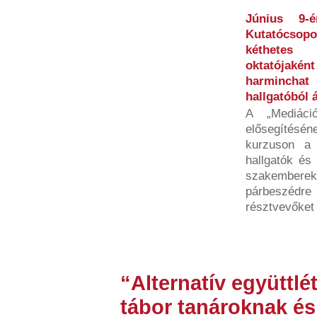
Június 9-
Kutatócsopo
kéthetes 
oktatójaként
harmincha
hallgatóból 
A „Mediáci
elősegítésén
kurzuson a 
hallgatók és
szakembere
párbeszéd
résztvevőket 
“Alternatív együttlé
tábor tanároknak é