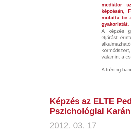
mediátor sz
képzésén, F
mutatta be a
gyakorlatát.
A képzés gy
eljárást érin
alkalmazható
körmódszert,
valamint a c
A tréning han
Képzés az ELTE Ped
Pszichológiai Karán
2012. 03. 17