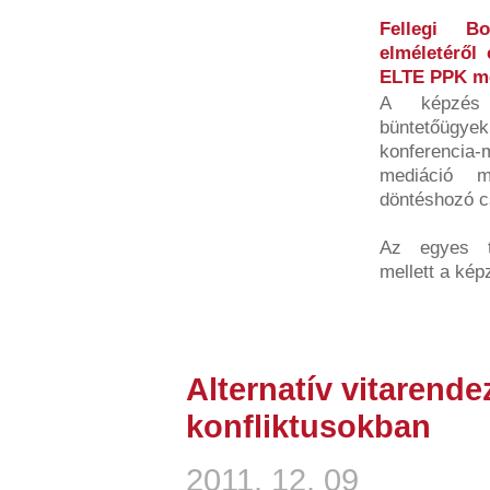
Fellegi Bo
elméletéről 
ELTE PPK me
A képzés 
büntetőügy
konferencia-
mediáció m
döntéshozó c
Az egyes te
mellett a kép
Alternatív vitarend
konfliktusokban
2011. 12. 09