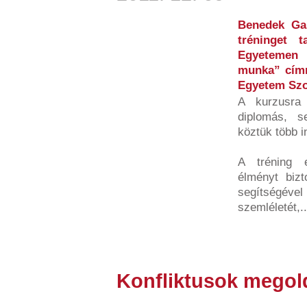
Benedek Gab
tréninget 
Egyetemen 
munka” címm
Egyetem Szo
A kurzusra 
diplomás, s
köztük több 
A tréning e
élményt bizt
segítségével 
szemléletét,..
Konfliktusok megol