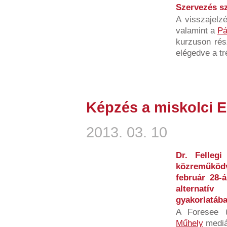
Szervezés sz
A visszajelz
valamint a
Pá
kurzuson rés
elégedve a tr
Képzés a miskolci 
2013. 03. 10
Dr. Fellegi
közreműköd
február 28-
alternatí
gyakorlatáb
A Foresee 
Műhely
mediát