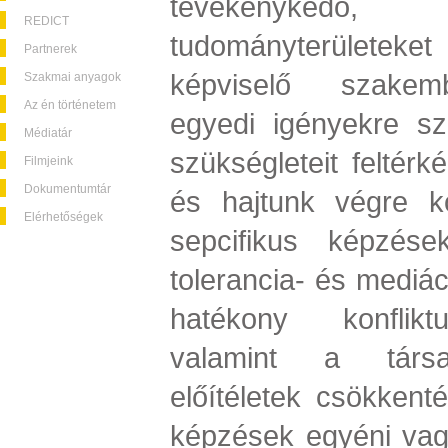
tevékenyked
REDICT
tudományterülete
Partnerek
képviselő szakemb
Szakmai anyagok
Az én történetem
egyedi igényekre sz
Médiatár
szükségleteit feltér
Filmjeink
Dokumentumtár
és hajtunk végre k
Elérhetőségek
sepcifikus képzése
tolerancia- és mediác
hatékony konflikt
valamint a társa
előítéletek csökken
képzések egyéni vag