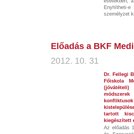
esetekben, a
Enyhítheti-e
személyzet köz
Előadás a BKF Medi
2012. 10. 31
Dr. Fellegi
Főiskola M
(jóvátétel
módszerek
konfliktus
kistelepülé
tartott kisc
kiegészített
Az előadás 1