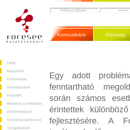
Kommunikáció
Közösség
Hírek
Magunkról
Egy adott problém
Küldetésünk
fenntartható megol
Munkatársaink
során számos eset
Projektek
Mediáció az iskolában
érintettek különböz
Börtönmediáció
fejlesztésére. A F
Közösségi párbeszéd
Szolgáltatások