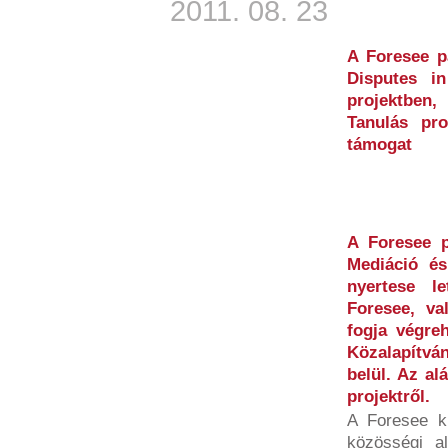
2011. 08. 23
A Foresee p
Disputes i
projektben,
Tanulás pr
támogat
A Foresee p
Mediáció és
nyertese l
Foresee, va
fogja végreh
Közalapítvá
belül. Az al
projektről.
A Foresee ki
közösségi a