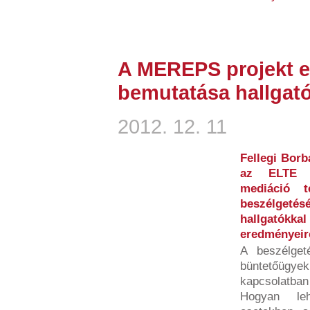
A MEREPS projekt 
bemutatása hallgat
2012. 12. 11
Fellegi Borb
az ELTE kr
mediáció t
beszélgeté
hallgatókk
eredményeiről
A beszélget
büntetőügy
kapcsolatban
Hogyan le