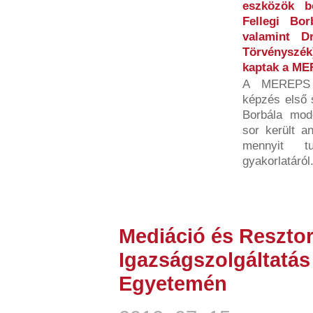
eszközök bö
Fellegi Bo
valamint D
Törvényszék
kaptak a ME
A MEREPS p
képzés első s
Borbála mode
sor került a
mennyit t
gyakorlatáról
Mediáció és Resztor
Igazságszolgáltatás
Egyetemén