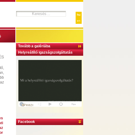
hu
en
ó
Tovább a galériába
Helyreállító igazságszolgáltatás
ÉS
dő,
n,
ább
 az
es
Facebook
ti
az
or