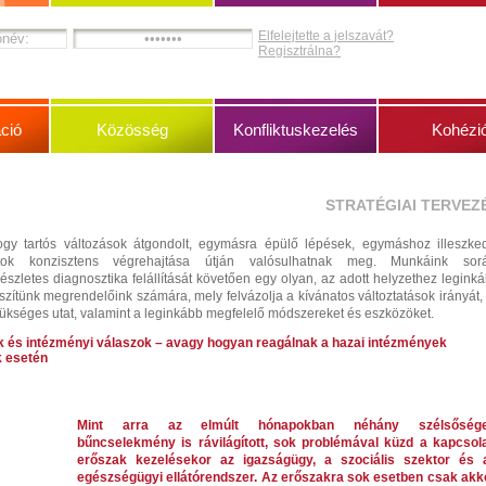
Elfelejtette a jelszavát?
Regisztrálna?
ció
Közösség
Konfliktuskezelés
Kohézi
STRATÉGIAI TERVEZ
gy tartós változások átgondolt, egymásra épülő lépések, egymáshoz illeszke
atok konzisztens végrehajtása útján valósulhatnak meg. Munkáink sorá
észletes diagnosztika felállítását követően egy olyan, az adott helyzethez legink
észítünk megrendelőink számára, mely felvázolja a kívánatos változtatások irányát,
ükséges utat, valamint a leginkább megfelelő módszereket és eszközöket.
k és intézményi válaszok – avagy hogyan reagálnak a hazai intézmények
k esetén
Mint arra az elmúlt hónapokban néhány szélsőség
bűncselekmény is rávilágított, sok problémával küzd a kapcsola
erőszak kezelésekor az igazságügy, a szociális szektor és 
egészségügyi ellátórendszer. Az erőszakra sok esetben csak akk