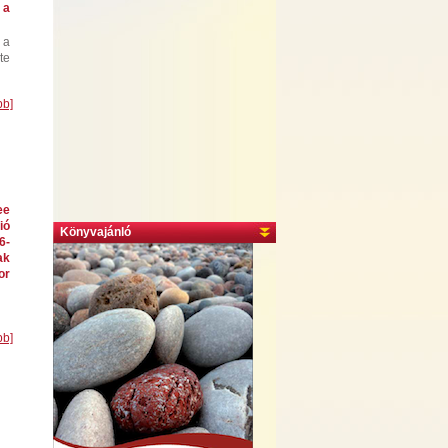
 a
 a
te
bb]
ee
ió
Könyvajánló
6-
ak
or
bb]