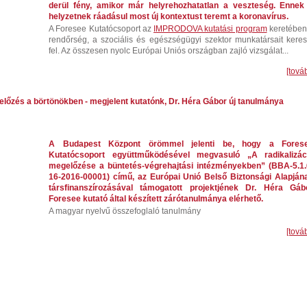
derül fény, amikor már helyrehozhatatlan a veszteség. Ennek
helyzetnek ráadásul most új kontextust teremt a koronavírus.
A Foresee Kutatócsoport az
IMPRODOVA kutatási program
keretében
rendőrség, a szociális és egészségügyi szektor munkatársait keres
fel. Az összesen nyolc Európai Uniós országban zajló vizsgálat...
[tová
előzés a börtönökben - megjelent kutatónk, Dr. Héra Gábor új tanulmánya
A Budapest Központ örömmel jelenti be, hogy a Fores
Kutatócsoport együttműködésével megvasuló „A radikalizác
megelőzése a büntetés-végrehajtási intézményekben” (BBA-5.1.
16-2016-00001) című, az Európai Unió Belső Biztonsági Alapján
társfinanszírozásával támogatott projektjének Dr. Héra Gáb
Foresee kutató által készített zárótanulmánya elérhető.
A magyar nyelvű összefoglaló tanulmány
[tová