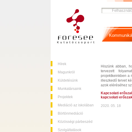
Kommuniká
Hírek
Hiszünk abban, ho
tervezett folyam
Magunkról
projektkeinkben a r
Küldetésünk
illeszkedő tervet k
azok eléréséhez sz
Munkatársaink
Kapcsolati erősza
Projektek
kapcsolati erősza
Mediáció az iskolában
2020. 05. 18
Börtönmediáció
Közösségi párbeszéd
Szolgáltatások