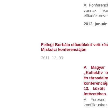
A konferenc
vannak link
előadók neveir
2012. január 
Fellegi Borbála előadóként vett ré
Miskolci konferenciáján
2011. 12. 03
A Magyar S
„Kollektív t
és társadalm
konferenciá
13. között
Intézetében.
A Foresee 
konfliktus