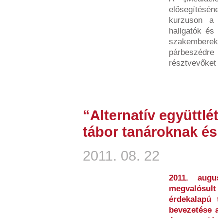
elősegítésén
kurzuson a 
hallgatók és
szakembere
párbeszéd
résztvevőket 
“Alternatív együttlé
tábor tanároknak é
2011. 08. 22
2011. aug
megvalósult
érdekalapú 
bevezetése 