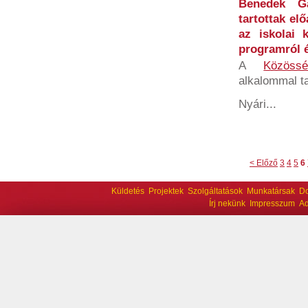
Benedek Ga
tartottak el
az iskolai 
programról é
A
Közössé
alkalommal t
Nyári...
< Előző
3
4
5
6
Küldetés
Projektek
Szolgáltatások
Munkatársak
D
Írj nekünk
Impresszum
Ad