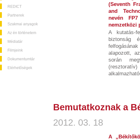
(Seventh F
REDICT
and Techno
Partnerek
nevén FP7 
Szakmai anyagok
nemzetközi 
A kutatás-fe
Az én történetem
biztonság 
Médiatár
felfogásának
Filmjeink
alapozott, a
Dokumentumtár
során megv
(resztorat
Elérhetőségek
alkalmazható
Bemutatkoznak a Bé
2012. 03. 18
A „Békítők