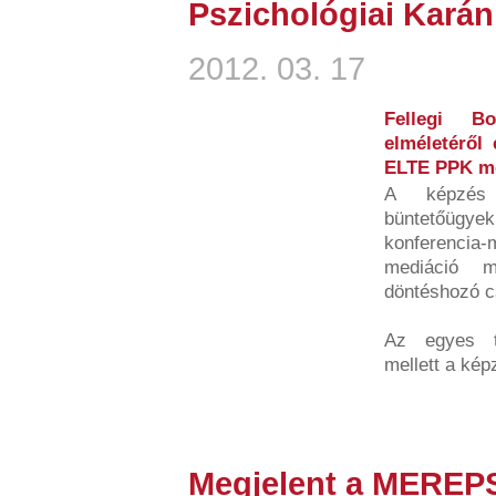
Pszichológiai Karán
2012. 03. 17
Fellegi Bo
elméletéről 
ELTE PPK me
A képzés 
büntetőügy
konferencia-
mediáció m
döntéshozó c
Az egyes te
mellett a kép
Megjelent a MEREP