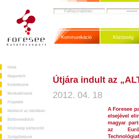
Kommunikáció
Közösség
Hírek
Magunkról
Útjára indult az „A
Küldetésünk
2012. 04. 18
Munkatársaink
Projektek
A Foresee pa
Mediáció az iskolában
elsejével eli
Börtönmediáció
magyar part
Közösségi párbeszéd
az Euró
Technológia
Szolgáltatások