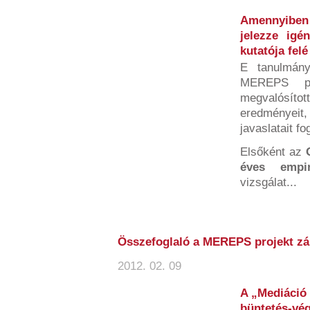
Amennyiben 
jelezze ig
kutatója felé
E tanulmán
MEREPS pa
megvalósí
eredményeit
javaslatait fo
Elsőként az
éves empir
vizsgálat...
Összefoglaló a MEREPS projekt zá
2012. 02. 09
A „Mediáció 
büntetés-