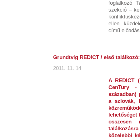
foglalkozó T
szekció – ke
konfliktuske
elleni küzde
című előadás.
Grundtvig REDICT / első találkozó: 
2011. 11. 14
A REDICT (R
CenTury -
században) 
a szlovák, 
közreműköd
lehetőséget 
összesen 
találkozásr
közelebbi ké