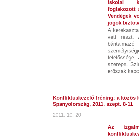
iskolai ko
foglakozott
Vendégek vo
jogok biztos
A kerekaszta
vett részt.
bántalmaz
személyisé
felelőssége, 
szerepe. Szi
erőszak kapcs
Konfliktuskezelő tréning: a közös 
Spanyolország, 2011. szept. 8-11
2011. 10. 20
Az izgal
konfliktuske