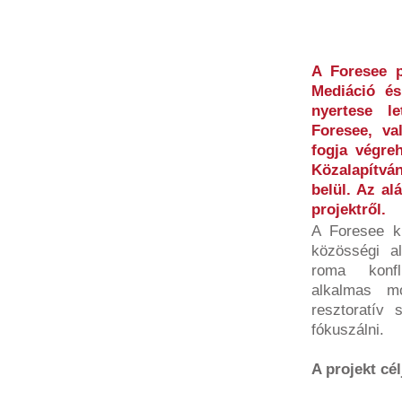
A Foresee p
Mediáció és
nyertese l
Foresee, va
fogja végreh
Közalapítvá
belül. Az al
projektről.
A Foresee ki
közösségi a
roma konfl
alkalmas mó
resztoratív 
fókuszálni.
A projekt cél