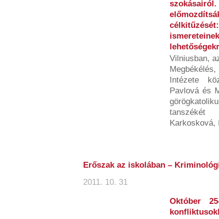
szokásairól.
előmozdíts
célkitűzésé
ismeretein
lehetőségekr
Vilniusban, a
Megbékélés
Intézete k
Pavlová és M
görögkatolik
tanszékét 
Karkosková, 
Erőszak az iskolában – Kriminológ
2011. 10. 31
Október 25
konfliktuso