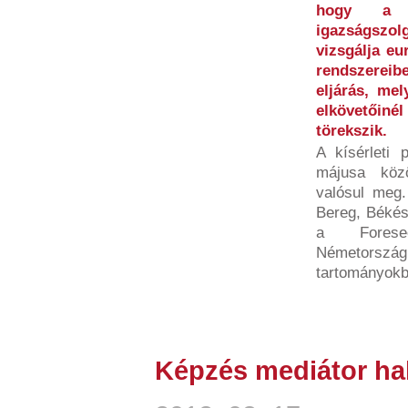
hogy a b
igazságszo
vizsgálja eu
rendszereib
eljárás, me
elkövetői
törekszik.
A kísérleti
májusa köz
valósul meg
Bereg, Békés
a Foresee
Németorsz
tartományokb
Képzés mediátor ha