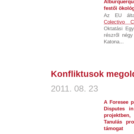
Alburquerqu
festői ökoló
Az EU álta
Colectivo C
Oktatási Egy
részről négy 
Katona...
Konfliktusok megol
2011. 08. 23
A Foresee p
Disputes i
projektben,
Tanulás pr
támogat