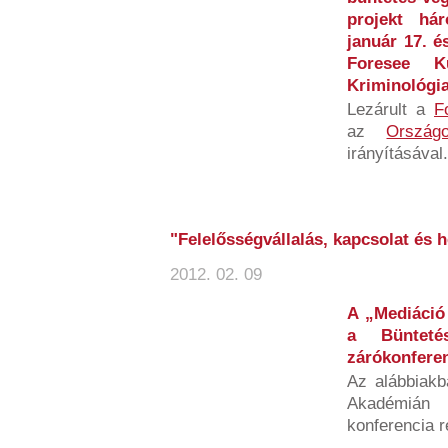
projekt há
január 17. é
Foresee K
Kriminológia
Lezárult a
F
az
Országo
irányításával.
"Felelősségvállalás, kapcsolat és h
2012. 02. 09
A „Mediáció 
a Büntetés
zárókonfere
Az alábbiakb
Akadémián
konferencia r