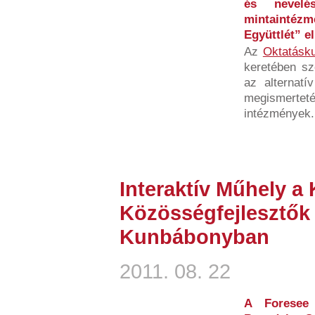
és nevelé
mintainté
Együttlét” e
Az
Oktatásku
keretében sze
az alternatí
megismert
intézmények.
Interaktív Műhely a
Közösségfejlesztők
Kunbábonyban
2011. 08. 22
A Foresee 