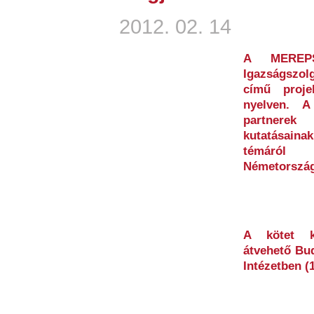
2012. 02. 14
A MEREPS 
Igazságszolg
című proje
nyelven. 
partnerek 
kutatásain
témáról M
Németország
A kötet k
átvehető Bu
Intézetben (