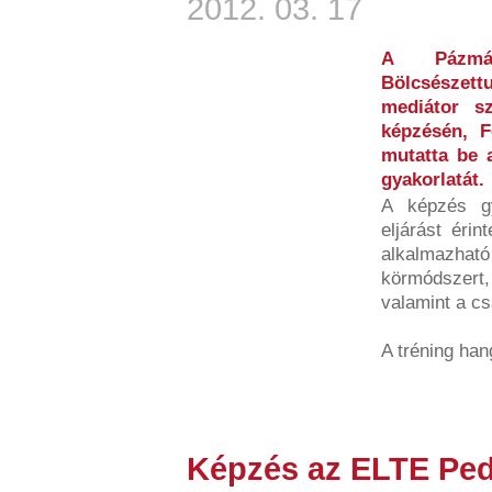
2012. 03. 17
A Pázmán
Bölcsészett
mediátor sz
képzésén, F
mutatta be a
gyakorlatát.
A képzés gy
eljárást érin
alkalmazható
körmódszert,
valamint a c
A tréning han
Képzés az ELTE Ped